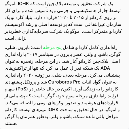
اموگو. IOHK یک شرکت تحقیق و توسعه بلاک‌چین است که
توسط چارلز هاسکینسون و جرمی وود تأسیس شده و برای کار
بر روی کاردانو از ۲۰۱۵ تا ۲۰۲۰ قرارداد دارد. بنیاد کاردانو یک
سازمان غیرانتفاعی است که بر توسعه اصلی و رشد اکوسیستم
کاردانو متمرکز است. اموگو یک شرکت سرمایه‌گذاری خطرپذیر
ژاپنی است.
راه‌اندازی کامل کاردانو شامل
پنج مرحله
است: بایرون، شلی،
گوگن، باشو، و ولتر. عصر بایرون در سپتامبر ۲۰۱۷ با راه‌اندازی
اصلی بلاک‌چین کاردانو آغاز شد. در این مرحله، زنجیره به‌عنوان
یک شبکه فدرال عمل می‌کرد که تنها از تراکنش‌های ADA
پشتیبانی می‌کرد. مرحله بعدی، شلی، در ژوئیه ۲۰۲۰ راه‌اندازی
شد و پروتکل پیشنهادی Ouroboros Pro به‌عنوان گواه اثبات
سهام (PoS) کاردانو را به زندگی آورد. اکنون در حال حاضر در
فرایند راه‌اندازی مرحله سوم خود، گوگن، است که پشتیبانی از
قراردادهای هوشمند و صدور توکن‌های بومی را اضافه می‌کند.
تیم‌های توسعه کاردانو، IOHK و اموگو، در حال تحقیق و ساخت
مراحل باقی‌مانده شبکه، باشو و ولتر، به‌طور همزمان با گوگن
هستند.