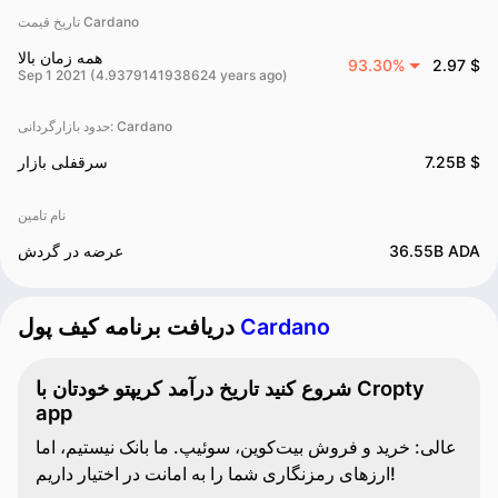
تاریخ قیمت Cardano
همه زمان بالا
93.30%
2.97 $
Sep 1 2021 (4.9379141938624 years ago)
حدود بازارگردانی‌: Cardano
7.25B $
سرقفلی بازار
نام تامین
36.55B ADA
عرضه در گردش
Cardano
دریافت برنامه کیف پول
شروع کنید تاریخ درآمد کریپتو خودتان با Cropty
app
عالی: خرید و فروش بیت‌کوین، سوئیپ. ما بانک نیستیم، اما
ارزهای رمزنگاری شما را به امانت در اختیار داریم!