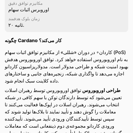
مکانیزم توافق دقیق
اوروبرس اثبات سهام
زمان بلوک هدفمند
ثانیه ۲۰.
چگونه Cardano کار می‌کند؟
کاردان∘ در دوران «شللی» از مکانیزم توافق اثبات سهام (PoS)
به نام اوروبوروس استفاده خواهد کرد. توافق اوروبوروس هدفش
بهبود امنیت شبکه و طراحی مدولار است. مدولاریزاسیون کاردانو
اجازه می‌دهد تا واگذاری شبکه، زنجیره‌های جانبی و ساختارهای
داده کلاینت سبک انجام شود.
طراحی اوروبوروس
توافق اوروبوروس توسط رهبران اسلات
تعیین می‌شود که توسط دارندگان توکن با سهم کافی در شبکه
انتخاب می‌شوند. رهبران اسلات در اپوک‌ها فعالیت می‌کنند تا
معاملات را گوش دهند و تأیید نمایند تا بلاک‌ها تولید شوند که
سپس توسط تأییدکنندگان ورودی تأیید می‌شوند. تأییدکننده
ورودی کاردانو مجموعه‌ی دوم ذینفعانی است که معاملات