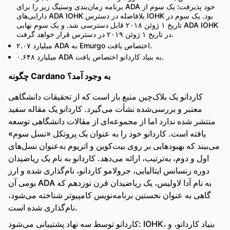
برنامه زمان‌بندی وستیگ زیر را برای ADA خود پذیرفت: یک سوم از
دارایی‌های ADA IOHK بلافاصله در دسترس IOHK بود. یک سوم در
تاریخ ۱ ژوئن ۲۰۱۸ قابل دسترسی شد. و یک سوم نهایی ADA IOHK
در تاریخ ۱ ژوئن ۲۰۱۹ در دسترس قرار خواهد گرفت.
۲.۰۷ میلیارد ADA به Emurgo اختصاص یافت.
۰.۶۴۸ میلیارد ADA به بنیاد کاردانو اختصاص یافت.
چگونه Cardano به وجود آمد؟
کاردانو یک بلاک‌چین منبع باز است که از تحقیقات دانشگاهی
معتبر و بررسی‌شده نشأت می‌گیرد. کاردانو یک مقاله سفید
منتشر شده ندارد اما از مجموعه‌ای از مقالات دانشگاهی توسعه
یافته است. کاردانو خود را به عنوان یک پروتکل «نسل سوم»
می‌بیند که بهبودهایی بر روی بیت‌کوین و اتریوم به‌عنوان نسل‌های
اول و دوم، به‌ترتیب، ارائه می‌دهد. کاردانو به نام یک ریاضیدان
دوره رنسانس ایتالیایی، جرولامو کاردانو، نام‌گذاری شده و ارز
بومی آن ADA به نام آدا لاولیس، یک ریاضیدان قرن نوزدهم که
گاهی به عنوان نخستین برنامه‌نویس کامپیوتر شناخته می‌شود،
نام‌گذاری شده است.
کاردانو توسط سه نهاد پشتیبانی می‌شود: IOHK، بنیاد کاردانو، و