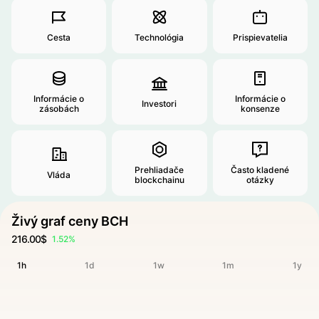
Cesta
Technológia
Prispievatelia
Informácie o
Informácie o
Investori
zásobách
konsenze
Prehliadače
Často kladené
Vláda
blockchainu
otázky
Živý graf ceny BCH
216.00$
1.52%
1h
1d
1w
1m
1y