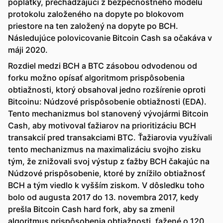
poplatky, prechádzajúci z bezpečnostného modelu
protokolu založeného na dopyte po blokovom
priestore na ten založený na dopyte po BCH.
Následujúce polovicovanie Bitcoin Cash sa očakáva v
máji 2020.
Rozdiel medzi BCH a BTC zásobou odvodenou od
forku možno opísať algoritmom prispôsobenia
obtiažnosti, ktorý obsahoval jedno rozšírenie oproti
Bitcoinu: Núdzové prispôsobenie obtiažnosti (EDA).
Tento mechanizmus bol stanovený vývojármi Bitcoin
Cash, aby motivoval ťažiarov na prioritizáciu BCH
transakcií pred transakciami BTC. Ťažiarovia využívali
tento mechanizmus na maximalizáciu svojho zisku
tým, že znižovali svoj výstup z ťažby BCH čakajúc na
Núdzové prispôsobenie, ktoré by znížilo obtiažnosť
BCH a tým viedlo k vyšším ziskom. V dôsledku toho
bolo od augusta 2017 do 13. novembra 2017, kedy
prešla Bitcoin Cash hard fork, aby sa zmenil
algoritmus prispôsobenia obtiažnosti, ťažené o 120