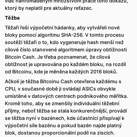
viac nahromadeným množstvom práce toho dôkazu,
ktorý by neplatil pre aktuálny reťazec.
Těžba
Těžaři řeší výpočetní hádanky, aby vytvářeli nové
bloky pomocí algoritmu SHA-256. V tomto procesu
soutěží těžaři o to, kdo vygeneruje hash menší než
cílové číslo stanovené algoritmem úpravy obtížnosti
Bitcoin Cash. Je třeba poznamenat, že cílová
obtížnost je upravována po každém bloku, na rozdíl
od Bitcoinu, kde je měněna každých 2016 bloků.
Ačkoli je těžba Bitcoinu Cash otevřena každému s
CPU, v současné době ji ovládají ASICs obvykle
umístěné v datových centrech podnikového měřítka.
Kromě toho, aby se zmenšily individuální těžební
příjmy, neboť těžba se stala konkurenčnější, provádí
se těžba nyní v bazénech, kde účastníci přispívají k
výpočetní síle bazénu a pokud bazén najde platný
blok, dostanou proporcionální podíl na ziscích.