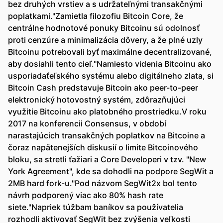
bez druhých vrstiev a s udržateľnými transakčnými
poplatkami."Zamietla filozofiu Bitcoin Core, že
centrálne hodnotové ponuky Bitcoinu sú odolnosť
proti cenzúre a minimalizácia dôvery, a že plné uzly
Bitcoinu potrebovali byť maximálne decentralizované,
aby dosiahli tento cieľ."Namiesto videnia Bitcoinu ako
usporiadaťeľského systému alebo digitálneho zlata, si
Bitcoin Cash predstavuje Bitcoin ako peer-to-peer
elektronický hotovostný systém, zdôrazňujúci
využitie Bitcoinu ako platobného prostriedku.V roku
2017 na konferencii Consensus, v období
narastajúcich transakčných poplatkov na Bitcoine a
čoraz napätenejších diskusií o limite Bitcoinového
bloku, sa stretli ťažiari a Core Developeri v tzv. "New
York Agreement", kde sa dohodli na podpore SegWit a
2MB hard fork-u."Pod názvom SegWit2x bol tento
návrh podporený viac ako 80% hash rate
siete."Napriek túžbam baníkov sa používatelia
rozhodli aktivovať SegWit bez zvýšenia veľkosti