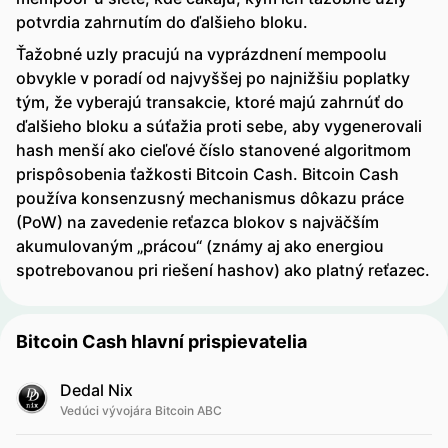
potvrdia zahrnutím do ďalšieho bloku.
Ťažobné uzly pracujú na vyprázdnení mempoolu
obvykle v poradí od najvyššej po najnižšiu poplatky
tým, že vyberajú transakcie, ktoré majú zahrnúť do
ďalšieho bloku a súťažia proti sebe, aby vygenerovali
hash menší ako cieľové číslo stanovené algoritmom
prispôsobenia ťažkosti Bitcoin Cash. Bitcoin Cash
používa konsenzusný mechanismus dôkazu práce
(PoW) na zavedenie reťazca blokov s najväčším
akumulovaným „prácou“ (známy aj ako energiou
spotrebovanou pri riešení hashov) ako platný reťazec.
Bitcoin Cash hlavní prispievatelia
Dedal Nix
Vedúci vývojára Bitcoin ABC