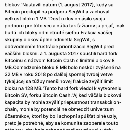
blokov."Nastavili dátum (1. august 2017), kedy sa
Bitcoin preklopil na podporu SegWit a zachoval
veľkosť bloku 1 MB."Dosť uzlov ohlásilo svoju
podporu pre túto vec a nútia tak ťažiarov ju prijať, inak
budú ich bloky odmietnuté sieťou.Frakcia väčšej
skupiny blokov úplne odmietla SegWit, s
odôvodnením frustrácie prioritizácie SegWit pred
väčšími blokmi, a 1. augusta 2017 spustili hard fork
Bitcoinu s názvom Bitcoin Cash s limitmi blokov 8
MB.Obmedzenie bloku 8 MB bolo neskôr zvýšené na
32 MB v roku 2018 po ďalšej spornej tvrdej vetve
týkajúcej sa túžby menšinovej frakcie zvýšiť limit
bloku na 128 MB."Tento hard fork viedol k vytvoreniu
Bitcoin SV, forku Bitcoin Cash."Aj keď väčšia bloková
kapacita by mohla zvýšiť priepustnosť transakcií on-
chain, mohla by potenciálne obmedziť univerzum
účastníkov, ktorí by boli schopní spúšťať plné uzly,
preto je potrebné, aby sa komunita zaoberala touto