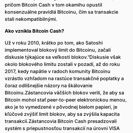
pričom Bitcoin Cash v tom okamihu opustil
konsenzuálne pravidlá Bitcoinu, čím sa transakcie
stali nekompatibilnými.
Ako vznikla Bitcoin Cash?
Už v roku 2010, krátko po tom, ako Satoshi
implementoval blokový limit do Bitcoinu, začali
diskusie týkajúce sa veľkosti blokov."Diskusie však
okolo blokového limitu zostali v pozadí, až do roku
2017, kedy napätie v radoch komunity Bitcoinu
vzrástlo vzhľadom na rastúce transakčné poplatky a
čoraz odlišnejšie názory na škálovanie
Bitcoinu.Zástancovia väčších blokov verili, že aby sa
Bitcoin mohol stať peer-to-peer elektronickou menou,
ako je to vymedzené v pôvodnej bielom papieri, je
kľúčové zvýšiť limit blokov, aby sa zvýšila kapacita
transakcií.Zástancovia Bitcoin Cash presadzovali
systém s priepustnosťou transakcií na úrovni VISA