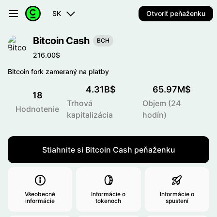
SK
Otvoriť peňaženku
Bitcoin Cash
BCH
216.00$
Bitcoin fork zameraný na platby
4.31B$
65.97M$
18
Trhová
Objem (24
Hodnotenie
kapitalizácia
hodín)
Stiahnite si Bitcoin Cash peňaženku
Všeobecné
Informácie o
Informácie o
informácie
tokenoch
spustení