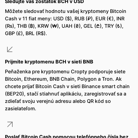
Sledujte váš zostatok BCH v USD
Môžete sledovať hodnotu vašej kryptomeny Bitcoin
Cash v 11 fiat meny: USD ($), RUB (₽), EUR (€), INR
(₨), THB (฿), KRW (₩), UAH (₴), GEL (₾), TRY (₺),
GBP (£), BRL (R$).
Prijmite kryptomenu BCH v sieti BNB
Peňaženka pre kryptomenu Cropty podporuje siete
Bitcoin, Ethereum, BNB Chain, Polygon a Tron. Ak
chcete prijať Bitcoin Cash v sieti Binance smart chain
(BEP20), stačí stiahnuť aplikáciu, zaregistrovať sa a
zdieľať svoju verejnú adresu alebo QR kód so
zasielateľom.
Poslať Bitcoin Cash pomocou telefónneho čísla bez