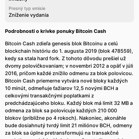
Presný typ emisie
Zníženie vydania
Podrobnosti o krivke ponuky Bitcoin Cash
Bitcoin Cash zdieľa genesis blok Bitcoinu a celú
blockchain históriu do 1. augusta 2019 (blok 478559),
kedy sa stala hard fork. Z tohoto dôvodu prešiel už
dvomy polovičkovaniam; v novembri 2012 a opäť v júli
2016, pričom každé znížilo odmenu za blok polovicou.
Bitcoin Cash priemerne vytvára nové bloky každých
10 minút, odmeňuje ťažiarov 12,5 novými BCH a
celkovými transakčnými poplatkami z
predchádzajúceho bloku. Každý blok má limit 32 MB a
odmena za blok sa polovicuje každých 210 000
blokov (približne po 4 rokoch). Nakoniec, akonáhle
bude dosiahnutý tvrdý limit 21 miliónov BCH, odmeny
za blok sa úplne pretransformujú na transakčné