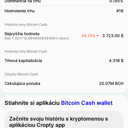
Dominancia na trhu
0.195%
Hodnotenie trhu
#18
História ceny Bitcoin Cash
Najvyššia hodnota
94.19%
3 723.00 $
Dec 1 2017 (8.6846008484661 rokov)
Hodnota trhu Bitcoin Cash
Trhová kapitalizácia
4.31B $
Zásoby Bitcoin Cash
Cirkulujúca ponuka
20.07M BCH
Stiahnite si aplikáciu
Bitcoin Cash wallet
Začnite svoju históriu s kryptomenou s
aplikáciou Cropty app