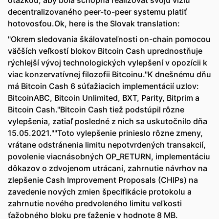
otázkou, aby bola schopná realizovať svoju víziu
decentralizovaného peer-to-peer systemu platiť
hotovosťou.Ok, here is the Slovak translation:
"Okrem sledovania škálovateľnosti on-chain pomocou
väčších veľkostí blokov Bitcoin Cash uprednostňuje
rýchlejší vývoj technologických vylepšení v opozícii k
viac konzervatívnej filozofii Bitcoinu."K dnešnému dňu
má Bitcoin Cash 6 súťažiacich implementácií uzlov:
BitcoinABC, Bitcoin Unlimited, BXT, Parity, Bitprim a
Bitcoin Cash."Bitcoin Cash tiež podstúpil rôzne
vylepšenia, zatiaľ posledné z nich sa uskutočnilo dňa
15.05.2021.""Toto vylepšenie prinieslo rôzne zmeny,
vrátane odstránenia limitu nepotvrdených transakcií,
povolenie viacnásobných OP_RETURN, implementáciu
dôkazov o zdvojenom utrácaní, zahrnutie návrhov na
zlepšenie Cash Improvement Proposals (CHIPs) na
zavedenie nových zmien špecifikácie protokolu a
zahrnutie nového predvoleného limitu veľkosti
ťažobného bloku pre ťaženie v hodnote 8 MB.