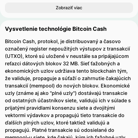
Zobraziť viac
Vysvetlenie technológie Bitcoin Cash
Bitcoin Cash, protokol, je distribuovaný a časovo
označený register nepoužitých výstupov z transakcií
(UTXO), ktoré sú uložené v neustále sa pripájajúcom
reťazci dátových blokov 32 MB. Sieť ťažobných a
ekonomických uzlov udržiava tento blockchain tým,
že validuje, propaguje a súťaží o zahrnutie čakajúcich
transakcií (mempool) do nových blokov. Ekonomické
uzly (známe aj ako "plné uzly") dostávajú transakcie
od ostatných účastníkov siete, validujú ich v súlade s
prijatými pravidlami konsenzu siete a dvojitými
vektormi výdavkov a propagujú tieto transakcie do
ďalších plných uzlov, ktoré taktiež validujú a
propagujú. Platné transakcie sú odosielané do
mempool-u siete, kde čakajú, kým ich ťažobné uzly