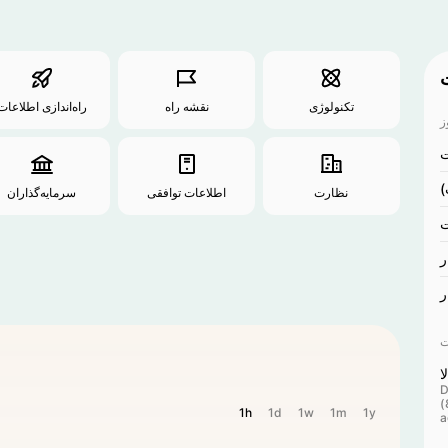
تکنولوژی
نقشه راه
راه‌اندازی اطلاعات
نظارت
اطلاعات توافقی
سرمایه‌گذاران
ر
ر
ا
D
(
1h
1d
1w
1m
1y
a