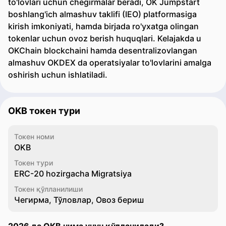
to'lovlari uchun chegirmalar beradi, OK Jumpstart
boshlang'ich almashuv taklifi (IEO) platformasiga
kirish imkoniyati, hamda birjada ro'yxatga olingan
tokenlar uchun ovoz berish huquqlari. Kelajakda u
OKChain blockchaini hamda desentralizovlangan
almashuv OKDEX da operatsiyalar to'lovlarini amalga
oshirish uchun ishlatiladi.
OKB токен тури
Токен номи
OKB
Токен тури
ERC-20 hozirgacha Migratsiya
Токен қўлланилиши
Чегирма, Тўловлар, Овоз бериш