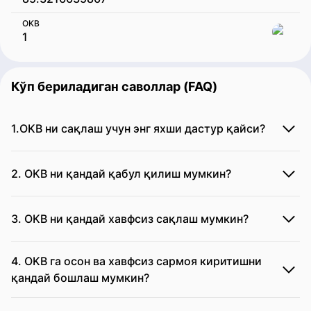
OKB
Кўп бериладиган саволлар (FAQ)
1.OKB ни сақлаш учун энг яхши дастур қайси?
2. OKB ни қандай қабул қилиш мумкин?
3. OKB ни қандай хавфсиз сақлаш мумкин?
4. OKB га осон ва хавфсиз сармоя киритишни
қандай бошлаш мумкин?