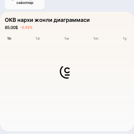
саволлар
OKB нархи жонли диаграммаси
85.00$
-0.53%
1h
1d
1w
1m
1y