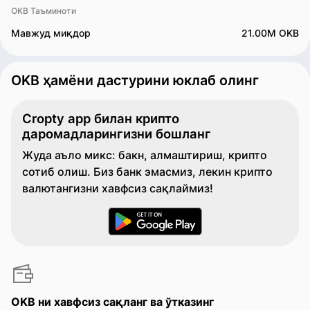
OKB Таъминоти
Мавжуд миқдор
21.00M OKB
OKB ҳамёни дастурини юклаб олинг
Cropty app билан крипто
даромадларингизни бошланг
Жуда аъло микс: бакн, алмаштириш, крипто
сотиб олиш. Биз банк эмасмиз, лекин крипто
валютангизни хавфсиз сақлаймиз!
OKB ни хавфсиз сақланг ва ўтказинг