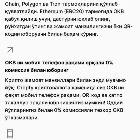
Chain, Polygon ва Tron тармоқларини қўллаб-
қувватлайди. Ethereum (ERC20) тармоғида OKB
қабул қилиш учун, дастурни юклаб олинг,
рўйхатдан ўтинг ва жамоат манзилингизни ёки QR-
кодни юборувчи билан баҳам кўринг.
OKB ни мобил телефон рақами орқали 0%
комиссия билан юборинг
Крипто жамоат манзиллари билан энди муаммо
йўқ: Cropty криптовалюта ҳамёнида сиз OKB ни
фақат мобил телефон рақами, QR-код ва ҳатто
тахаллус орқали юборишингиз мумкин! Оддий
йўлларингиз билан 0% комиссияли тезкор OKB
ўтказмалари.