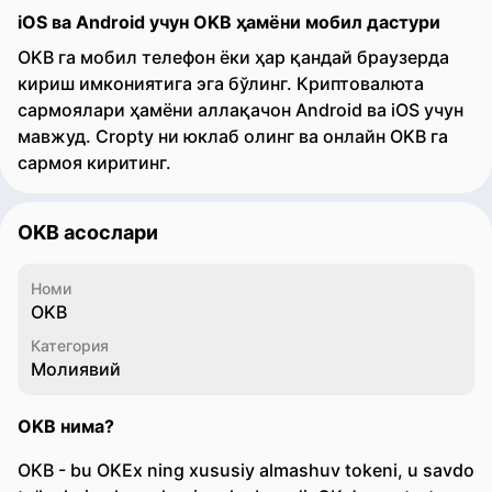
iOS ва Android учун OKB ҳамёни мобил дастури
OKB га мобил телефон ёки ҳар қандай браузерда
кириш имкониятига эга бўлинг. Криптовалюта
сармоялари ҳамёни аллақачон Android ва iOS учун
мавжуд. Cropty ни юклаб олинг ва онлайн OKB га
сармоя киритинг.
OKB асослари
Номи
OKB
Категория
Молиявий
OKB нима?
OKB - bu OKEx ning xususiy almashuv tokeni, u savdo