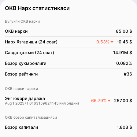
OKB Нарх статистикаси
Бугунги OKB нархи
OKB нархи
85.00 $
Нарх ўзгариши (24 соат)
0.53%
-0.46 $
Савдо ҳажми (24 соат)
14.91M $
Бозор ҳукмронлиги
0.082%
Бозор рейтинги
#36
OKB нархи тарихи
Энг юқори даража
66.79%
257.00 $
Aug 1 2025 (1.0163159624145 йил олдин)
OKB бозор капитализацияси
Бозор капитали
1.80B $