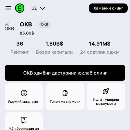
UZ
Ҳамённи очинг
OKB
OKB
85.00$
36
1.80B$
14.91M$
Рейтинг
Бозор капитали
24 соатлик ҳажм
OKB ҳамёни дастурини юклаб олинг
Ишга тушириш
Умумий маълумот
Токен маълумоти
маълумоти
Кўп бериладиган