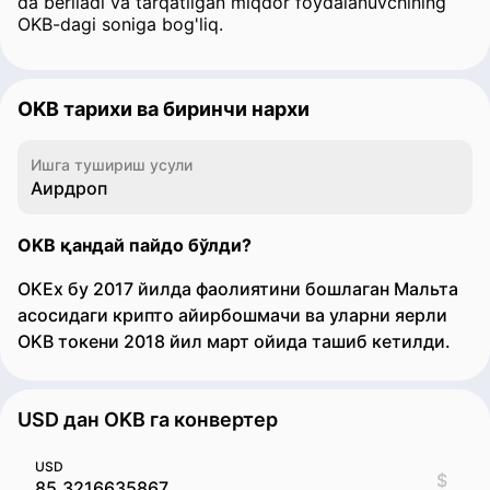
da beriladi va tarqatilgan miqdor foydalanuvchining
OKB-dagi soniga bog'liq.
OKB тарихи ва биринчи нархи
Ишга тушириш усули
Аирдроп
OKB қандай пайдо бўлди?
OKEx бу 2017 йилда фаолиятини бошлаган Мальта
асосидаги крипто айирбошмачи ва уларни яерли
OKB токени 2018 йил март ойида ташиб кетилди.
USD дан OKB га конвертер
USD
$