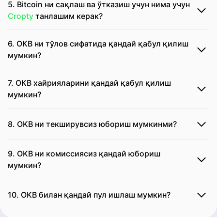
5. Bitcoin ни сақлаш ва ўтказиш учун нима учун
Cropty
танлашим керак?
6. OKB ни тўлов сифатида қандай қабул қилиш
мумкин?
7. OKB хайрияларини қандай қабул қилиш
мумкин?
8. OKB ни текширувсиз юбориш мумкинми?
9. OKB ни комиссиясиз қандай юбориш
мумкин?
10. OKB билан қандай пул ишлаш мумкин?