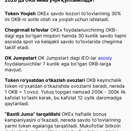
2026 да OKB нима учун қўлланилади?
Token Yoqish
OKEx savdo bozori to'lovlarining 30%
ini OKB-ni sotib olish va yoqish uchun ishlatadi.
Chegirmali to'lovlar
OKEx foydalanuvchining OKB-
dagi ega bo'lgan miqdori hamda 30 kunlik savdo hajmi
asosida spot va kelajakli savdo to'lovlarida chegirma
taklif etadi.
OK Jumpstart
OK Jumpstart dagi IEO-lar
asosiy
foydalanuvchilar 7 kunlik ega bo'lgan OKB-larga
mavjud.
Token ro'yxatdan o'tkazish ovozlari
OKB keyinchalik
token ro'yxatdan o'tkazishda ovozlarni beradi, nereda
1 OKB = 1 ovoz. Yutuq topgan namzad 200k - 300k lik
kafolat to'lashi kerak, bu kafolat 12 oylik daromadga
qaytariladi.
“Baxtli Juma” tarqatilishi
OKEx haftalik bonus
kampaniyasini o'tkazadi, nereda savdo to'lovlarining
yarmi token egalariga tarqatiladi. Mukofotlar bitkoin