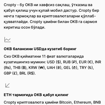
Cropty - бу OKB ни хавфсиз сақлаш, ўтказиш ва
қабул қилиш учун қулай мобил дастур. Cropty бир
нечта тармоқлар ва криптовалюталарни қўллаб-
қувватлайди. Cropty ҳамёни билан OKB га сармоя
киритиш осон бўлади.
OKB балансини USDда кузатиб боринг
Сиз OKB қийматини 11 фиат валюталарида
кузатишингиз мумкин: USD ($), RUB (₽), EUR (€), INR
(₨), THB (฿), KRW (₩), UAH (₴), GEL (₾), TRY (₺),
GBP (£), BRL (R$).
ETH тармоғида OKB қабул қилинг
Cropty криптовалюта ҳамёни Bitcoin, Ethereum, BNB