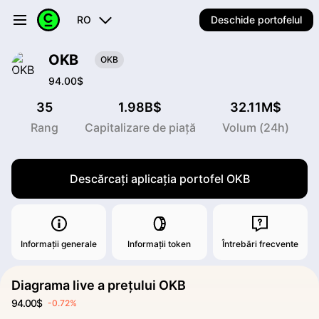
RO
Deschide portofelul
OKB
OKB
94.00$
35
1.98B$
32.11M$
Rang
Capitalizare de piață
Volum (24h)
Descărcați aplicația portofel OKB
Informații generale
Informații token
Întrebări frecvente
Diagrama live a prețului OKB
94.00$
-0.72%