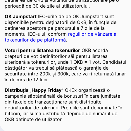
deținerea de OKB și volumul de tranzacționare pe o
perioadă de 30 de zile al utilizatorului.
OK Jumpstart
IEO-urile de pe OK Jumpstart sunt
disponibile pentru deținătorii de OKB, în funcție de
deținerea acestora pe parcursul a 7 zile de la
momentul IEO-ului, conform
regulilor de vânzare a
tokenurilor de pe platformă
.
Voturi pentru listarea tokenurilor
OKB acordă
drepturi de vot deținătorilor săi pentru listarea
ulterioară a tokenurilor, unde 1 OKB = 1 vot. Candidatul
câștigător va trebui să plătească o garanție de
securitate între 200k și 300k, care va fi returnată lunar
în decurs de 12 luni.
Distribuția „Happy Friday”
OKEx organizează o
campanie săptămânală de bonusuri în care jumătate
din taxele de tranzacționare sunt distribuite
deținătorilor de tokenuri. Premiile sunt denominate în
bitcoin, iar suma distribuită depinde de numărul de
OKB deținute de utilizator.