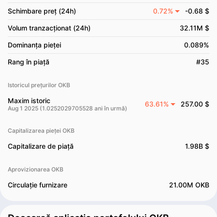
Schimbare preț (24h)
0.72%
-0.68 $
Volum tranzacționat (24h)
32.11M $
Dominanța pieței
0.089%
Rang în piață
#35
Istoricul prețurilor OKB
Maxim istoric
63.61%
257.00 $
Aug 1 2025 (1.0252029705528 ani în urmă)
Capitalizarea pieței OKB
Capitalizare de piață
1.98B $
Aprovizionarea OKB
Circulație furnizare
21.00M OKB