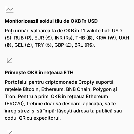
Monitorizează soldul tău de OKB în USD
Poți urmări valoarea ta de OKB în 11 valute fiat: USD
($), RUB (₽), EUR (€), INR (₨), THB (฿), KRW (₩), UAH
(₴), GEL (₾), TRY (₺), GBP (£), BRL (R$).
Primește OKB în rețeaua ETH
Portofelul pentru criptomonede Cropty suportă
rețelele Bitcoin, Ethereum, BNB Chain, Polygon și
Tron. Pentru a primi OKB în rețeaua Ethereum
(ERC20), trebuie doar să descarci aplicația, să te
înregistrezi și să împărtășești adresa ta publică sau
codul QR cu expeditorul.