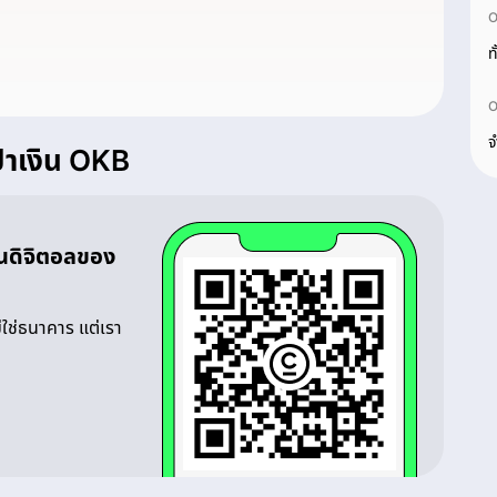
O
ท
O
จ
๋าเงิน OKB
งินดิจิตอลของ
ไม่ใช่ธนาคาร แต่เรา