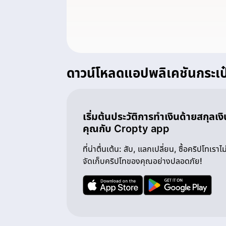
ดาวน์โหลดแอปพลิเคชันกระเป
เริ่มต้นประวัติการทำเงินด้ายสกุลเ
คุณกับ Cropty app
ที่น่าตื่นเต้น: สับ, แลกเปลี่ยน, ซื้อคริปโทเรา
จัดเก็บคริปโทของคุณอย่างปลอดภัย!