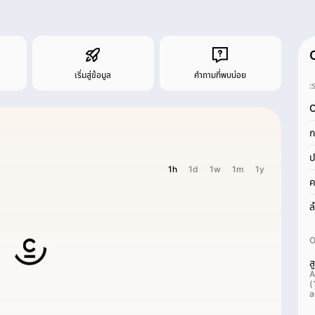
เริ่มสู่ข้อมูล
คำถามที่พบบ่อย
:
O
ก
ป
1h
1d
1w
1m
1y
ค
ล
O
ส
A
(
a