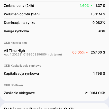
Zmiana ceny (24h)
1.60%
1.37 $
Wolumen obrotu (24h)
15.11M $
Dominacja na rynku
0.082%
Ranga rynkowa
#36
OKB historia cen
All Time High
66.05%
257.00 $
Aug 1 2025 (1.0169603296854 rok temu)
OKB Kapitalizacja rynkowa
Kapitalizacja rynkowa
1.79B $
OKB Dostawa
Zasilanie obiegowe
21.00M OKB