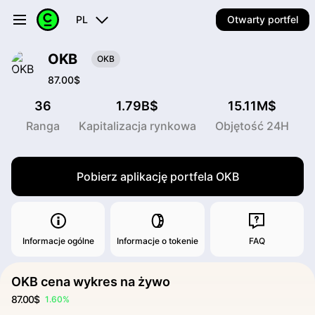
PL
Otwarty portfel
OKB
OKB
87.00$
36
1.79B$
15.11M$
Ranga
Kapitalizacja rynkowa
Objętość 24H
Pobierz aplikację portfela OKB
Informacje ogólne
Informacje o tokenie
FAQ
OKB cena wykres na żywo
87.00$
1.60%