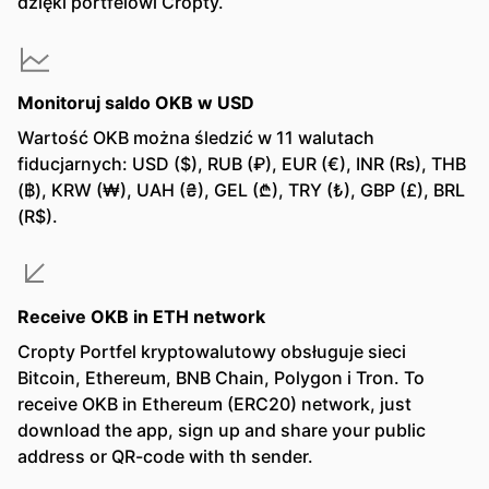
dzięki portfelowi Cropty.
Monitoruj saldo OKB w USD
Wartość OKB można śledzić w 11 walutach
fiducjarnych: USD ($), RUB (₽), EUR (€), INR (₨), THB
(฿), KRW (₩), UAH (₴), GEL (₾), TRY (₺), GBP (£), BRL
(R$).
Receive OKB in ETH network
Cropty Portfel kryptowalutowy obsługuje sieci
Bitcoin, Ethereum, BNB Chain, Polygon i Tron. To
receive OKB in Ethereum (ERC20) network, just
download the app, sign up and share your public
address or QR-code with th sender.