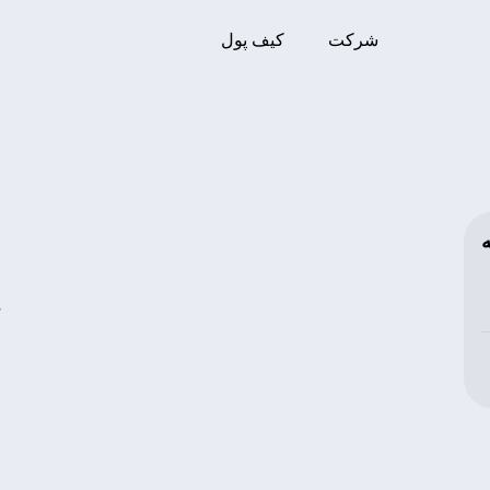
شرکت
کیف پول
ح