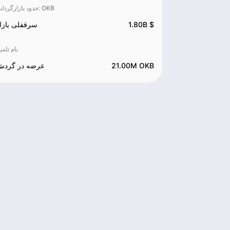
حدود بازارگردانی‌: OKB
1.80B $
سرقفلی بازا
نام تامی
21.00M OKB
عرضه در گرد