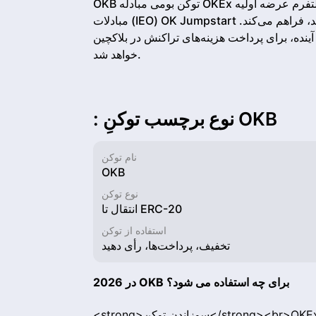
OKB توکن بومی مبادله OKEx است که تخفیف‌هایی در هزینه‌های معامله، دسترسی به پلتفرم عرضه اولیه
مبادلات (IEO) OK Jumpstart و حق رای برای توکن‌هایی که قرار است در صرافی لیست شوند، فراهم می‌کند.
نده، برای پرداخت هزینه‌های تراکنش در بلاکچین OKChain و همچنین صرافی غیرمتمرکز OKDEX استفاده
خواهد شد.
: نوع برچسب توکنِ OKB
نام توکن
OKB
نوع توکن
انتقال تا ERC-20
استفاده از توکن
تخفیف، پرداخت‌ها، رأی دهید
در 2026 OKB برای چه استفاده می شود؟