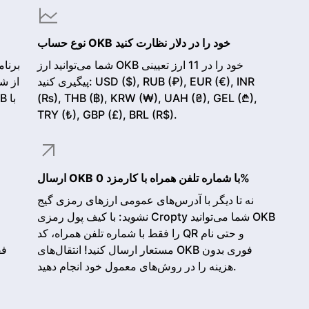
نوع حساب OKB خود را در دلار نظارت کنید
شما می‌توانید ارز OKB خود را در 11 ارز تعیینی
پیگیری کنید: USD ($), RUB (₽), EUR (€), INR
(₨), THB (฿), KRW (₩), UAH (₴), GEL (₾),
TRY (₺), GBP (£), BRL (R$).
ارسال OKB با شماره تلفن همراه با کارمزد 0%
نه تا دیگر با آدرس‌های عمومی ارزهای رمزی گیج
نشوید: با کیف پول رمزی Cropty شما می‌توانید OKB
را فقط با شماره تلفن همراه، کد QR و حتی نام
مستعار ارسال کنید! انتقال‌های OKB فوری بدون
هزینه را در روش‌های معمول خود انجام دهید.