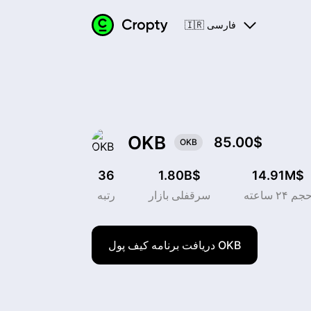
🇮🇷 فارسی
OKB
85.00$
OKB
36
1.80B$
14.91M$
جم ۲۴ ساعته
سرقفلی بازار
رتبه
دریافت برنامه کیف پول OKB