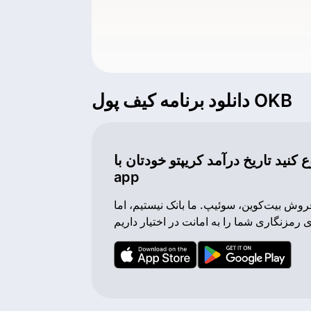
دانلود برنامه کیف پول OKB
نید تاریخ درآمد کریپتو خودتان با Cropty
app
روش بیت‌کوین، سوئیپ. ما بانک نیستیم، اما