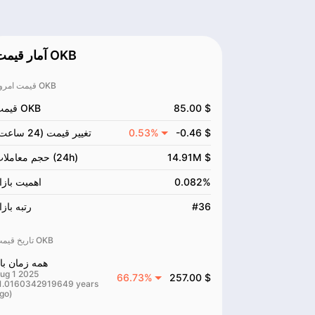
آمار قیمت OKB
قیمت امروز OKB
85.00 $
قیمت OKB
-0.46 $
0.53%
تغییر قیمت (24 ساعت)
14.91M $
حجم معاملات (24h)
0.082%
اهمیت بازا
#36
رتبه بازا
تاریخ قیمت OKB
همه زمان بال
ug 1 2025
66.73%
257.00 $
1.0160342919649 years
go)