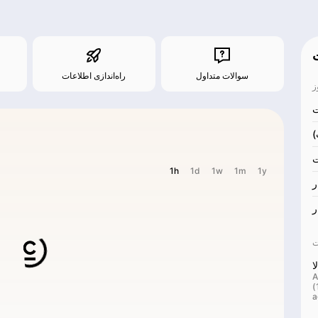
سوالات متداول
راه‌اندازی اطلاعات
1h
1d
1w
1m
1y
ر
ر
ا
A
(
a