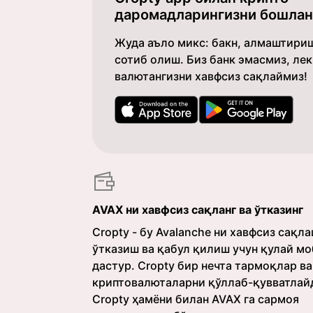
даромадларингизни бошлан
Жуда аъло микс: бакн, алмаштириш
сотиб олиш. Биз банк эмасмиз, ле
валютангизни хавфсиз сақлаймиз!
AVAX ни хавфсиз сақланг ва ўтказинг
Cropty - бу Avalanche ни хавфсиз сақла
ўтказиш ва қабул қилиш учун қулай м
дастур. Cropty бир нечта тармоқлар ва
криптовалюталарни қўллаб-қувватлай
Cropty ҳамёни билан AVAX га сармоя