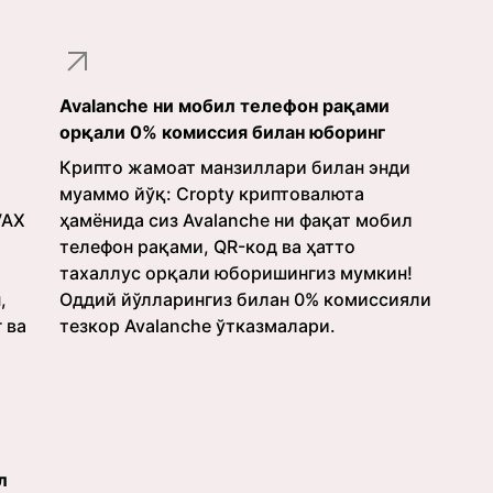
л
Avalanche ни мобил телефон рақами
орқали 0% комиссия билан юборинг
Крипто жамоат манзиллари билан энди
муаммо йўқ: Cropty криптовалюта
VAX
ҳамёнида сиз Avalanche ни фақат мобил
телефон рақами, QR-код ва ҳатто
тахаллус орқали юборишингиз мумкин!
,
Оддий йўлларингиз билан 0% комиссияли
 ва
тезкор Avalanche ўтказмалари.
л