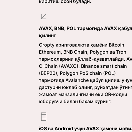
киритиш осон бўлади.
AVAX, BNB, POL тармоғида AVAX қабу
қилинг
Cropty криптовалюта ҳамёни Bitcoin,
Ethereum, BNB Chain, Polygon ва Tron
тармоқларини қўллаб-қувватлайди. A
C-Chain (AVAXC), Binance smart chain
(BEP20), Polygon PoS chain (POL)
тармоғида Avalanche қабул қилиш учун
дастурни юклаб олинг, рўйхатдан ўтинг
жамоат манзилингизни ёки QR-кодни
юборувчи билан баҳам кўринг.
iOS ва Android учун AVAX ҳамёни моби