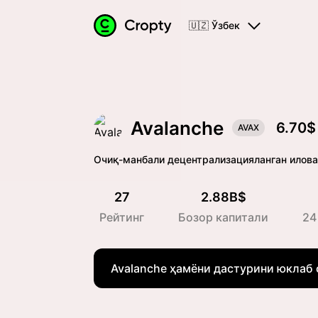
🇺🇿 Ўзбек
Avalanche
6.70$
AVAX
Очиқ-манбали децентрализацияланган илов
27
2.88B$
Рейтинг
Бозор капитали
24
Avalanche ҳамёни дастурини юклаб 