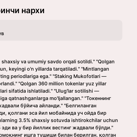
ринчи нархи
ув
a shaxsiy va umumiy savdo orqali sotildi." "Qolgan
, keyingi o'n yillarda tarqatiladi." "Mintlangan
vesting periodlariga ega." "Staking Mukofotlari —
landi." "Qolgan 360 million tokenlar yuz yillar
 sifatida ishlatiladi." "Ulug'lar sotilishi —
shiga qatnashganlarga mo'ljallangan." "Токеннинг
жадвали бўйича айланди." "Белгиланган
и, қолгани эса йил мобайнида уч ойда бир
larning 3.5% shaxsiy sotuvda ishtirokchilar uchun
.5 эди ва у бир йиллик вестинг жадвали бўлди."
армоқнинг ишга тушиши билан берилган, қолган