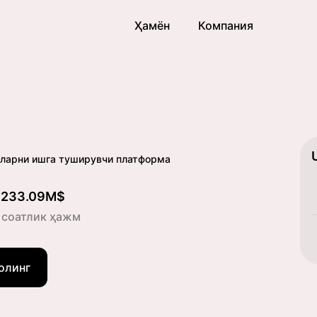
Ҳамён
Компания
аларни ишга туширувчи платформа
233.09M$
 соатлик ҳажм
олинг