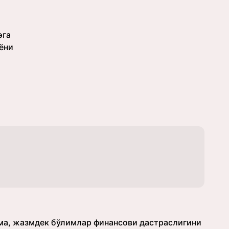
эга
ёни
рма, жазмдек бўлимлар финансови дастраслигини