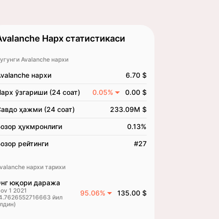
Avalanche Нарх статистикаси
угунги Avalanche нархи
valanche нархи
6.70 $
арх ўзгариши (24 соат)
0.05%
0.00 $
авдо ҳажми (24 соат)
233.09M $
озор ҳукмронлиги
0.13%
озор рейтинги
#27
valanche нархи тарихи
нг юқори даража
ov 1 2021
95.06%
135.00 $
4.7626552716663 йил
лдин)