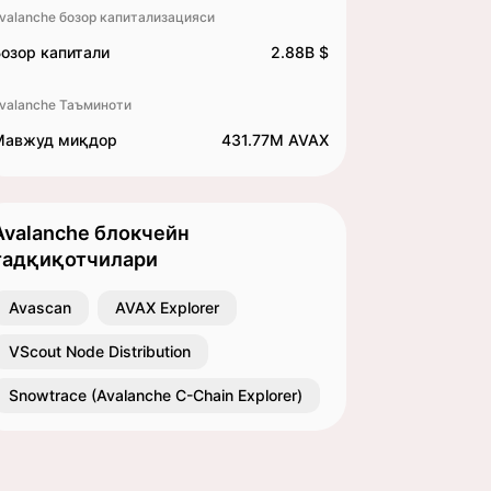
valanche бозор капитализацияси
озор капитали
2.88B $
valanche Таъминоти
Мавжуд миқдор
431.77M AVAX
Avalanche блокчейн
тадқиқотчилари
Avascan
AVAX Explorer
VScout Node Distribution
Snowtrace (Avalanche C-Chain Explorer)