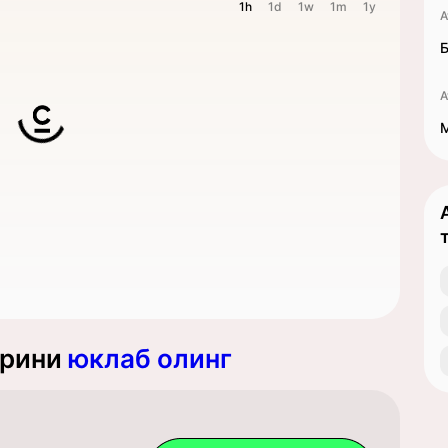
1h
1d
1w
1m
1y
A
Б
A
урини
юклаб олинг