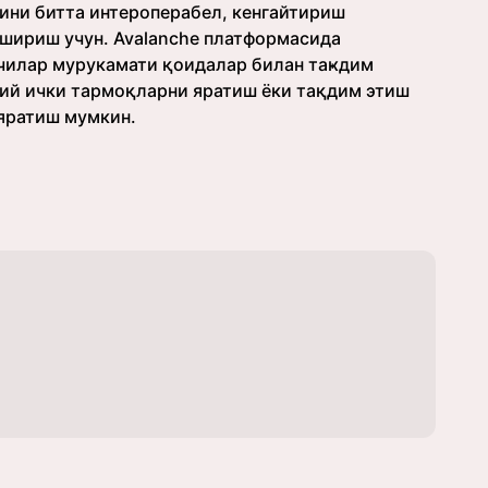
ини битта интероперабел, кенгайтириш
ушириш учун. Avalanche платформасида
чилар мурукамати қоидалар билан таҝдим
мий ички тармоқларни яратиш ёки тақдим этиш
яратиш мумкин.