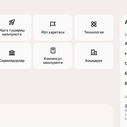
Ишга тушириш
Йўл харитаси
Технология
маълумоти
Б
A
Н
Консенсус
Сармоядорлар
Бошқарув
маълумоти
С
Б
Б
A
Э
N
(
о