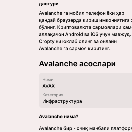
дастури
Avalanche га мобил телефон ёки ҳар
қандай браузерда кириш имкониятига 
бўлинг. Криптовалюта сармоялари ҳам
аллақачон Android ва iOS учун мавжуд.
Cropty ни юклаб олинг ва онлайн
Avalanche га сармоя киритинг.
Avalanche асослари
Номи
AVAX
Категория
Инфраструктура
Avalanche нима?
Avalanche бир - очиқ манбали платфо