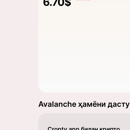
6.70$
Avalanche ҳамёни даст
Cropty app билан крипто