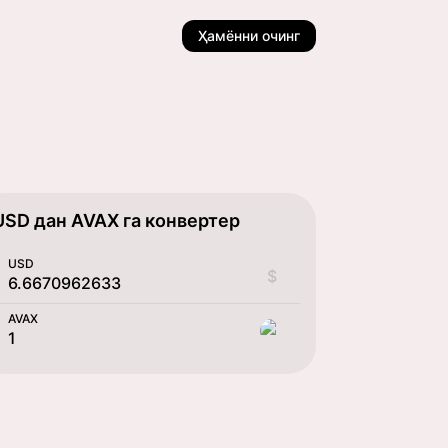
Ҳамённи очинг
USD дан AVAX га конвертер
USD
$
AVAX