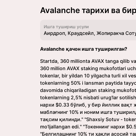
Avalanche тарихи ва би
Ишга тушириш усули
Аирдроп, Краудсейл, Жопиракча Сот
Avalanche қачон ишга туширилган?
Startda, 360 millionta AVAX tanga qilib v
360 million AVAX staking mukofotlari uchun
tokenlar, bir yildan 10 yilgacha turli xil 
tokenlarning 50% i lansman paytida tayyor
davomida chiqariladigan staking mukofotlari
tokenlarning 2,5% nisbati urug'lar sotili
нархи $0.33 бўлиб, у бир йиллик вақт 
маблағнинг 10% и ноним ишга туширилд
тақсим қилинди." "Shaxsiy Sotuv - token
mo'ljallangan edi." "Токеннинг нархи $0
"Белгилашнинг 10% ти ҳақли асосий т