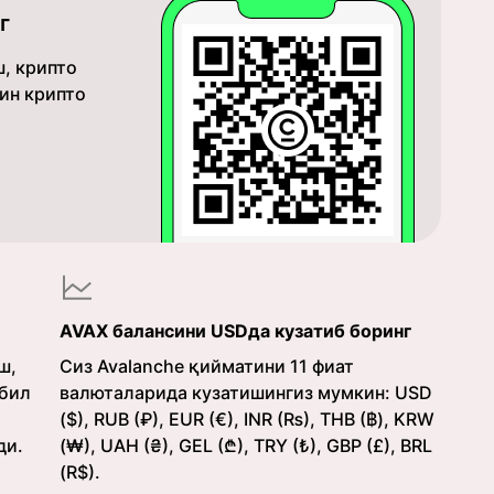
г
, крипто
кин крипто
AVAX балансини USDда кузатиб боринг
ш,
Сиз Avalanche қийматини 11 фиат
обил
валюталарида кузатишингиз мумкин: USD
($), RUB (₽), EUR (€), INR (₨), THB (฿), KRW
ди.
(₩), UAH (₴), GEL (₾), TRY (₺), GBP (£), BRL
(R$).