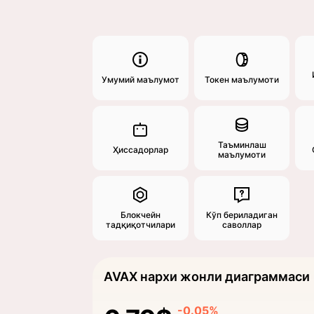
Умумий маълумот
Токен маълумоти
Таъминлаш
Ҳиссадорлар
маълумоти
Блокчейн
Кўп бериладиган
тадқиқотчилари
саволлар
AVAX нархи жонли диаграммаси
-0.05%