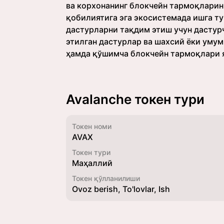
ва корхонанинг блокчейн тармоқларин
қобилиятига эга экосистемада ишга т
дастурларни тақдим этиш учун дастур
этилган дастурлар ва шахсий ёки уму
ҳамда қўшимча блокчейн тармоқлари 
Avalanche токен тури
Токен номи
AVAX
Токен тури
Маҳаллий
Токен қўлланилиши
Ovoz berish, To'lovlar, Ish