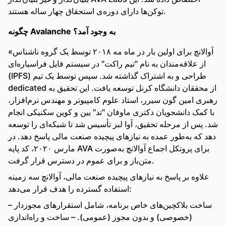
توکن‌ها دارای دوره‌ی استحقاق چهار ساله هستند.
چگونه Avalanche به وجود آمد؟
«آوالانچ برای اولین بار در ماه مه ۲۰۱۸ توسط یک گروه ناشناس
از علاقه‌مندان به نام "تیم راکت" در سیستم فایل فراسیاره‌ای
(IPFS) طراحی و به اشتراک گذاشته شد. سپس توسط یک تیم
dedicated از محققان دانشگاه کرنل توسعه یافت. این تحقیق به
رهبری امین گون سیرر، استاد علوم کامپیوتر و مهندس نرم‌افزار،
با کمک دانشجویان دکتری ماوفان "تد" یین و کوین سکنیکی انجام
شد. پس از مرحله تحقیق، آوا لبز تأسیس شد تا شبکه‌ای را توسعه
دهد که به‌طور عمده به نیازهای پیچیده صنعت مالی پاسخ دهد. در
مارس ۲۰۲۰، کد پایه AVA برای پروتکل اجماع آوالانچ به‌صورت
متن‌باز و برای عموم در دسترس قرار گرفت.
علاوه بر پاسخ به نیازهای پیچیده صنعت مالی، آوالانچ سه زمینه
استفاده گسترده را هدف قرار می‌دهد:
– ساخت بلاکچین‌های خاص برنامه، شامل استقرارهای مجوزدار
(خصوصی) و بدون مجوز (عمومی). – ساخت و راه‌اندازی