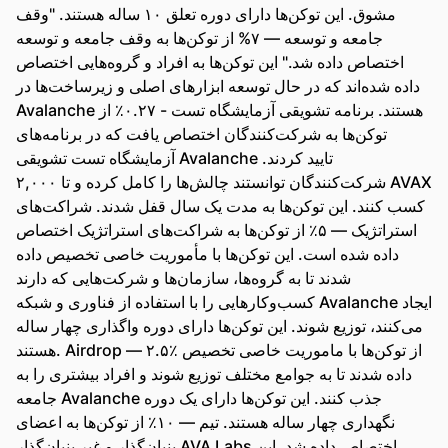
مشوق. این توکن‌ها دارای دوره تعلق ۱۰ ساله هستند. "وقف
جامعه و توسعه — ۷% از توکن‌ها به وقف جامعه و توسعه
اختصاص داده شد." این توکن‌ها به افراد و گروه‌هایی اختصاص
داده شده‌اند که در حال توسعه ابزارهای اصلی و زیرساخت‌ها در
Avalanche هستند. برنامه تشویقی آزمایشگاه تست - ۰.۲۷٪ از
توکن‌ها به شرکت‌کنندگان اختصاص یافت که در برنامه‌های
آزمایشگاه تست تشویقی Avalanche تایید کردند.
شرکت‌کنندگان توانستند چالش‌ها را کامل کرده و تا ۲,۰۰۰ AVAX
کسب کنند. این توکن‌ها به مدت یک سال قفل شدند. شراکت‌های
استراتژیک — ۵٪ از توکن‌ها به شراکت‌های استراتژیک اختصاص
داده شده است. این توکن‌ها با مأموریت خاصی تخصیص داده
شدند تا به گروه‌ها، سازمان‌ها و شرکت‌هایی که دارند
کسب‌وکارهایی را با استفاده از فناوری و شبکه Avalanche ایجاد
می‌کنند، توزیع شوند. این توکن‌ها دارای دوره واگذاری چهار ساله
هستند. Airdrop — ۲.۵٪ از توکن‌ها با ماموریت خاصی تخصیص
داده شدند تا به جوامع مختلف توزیع شوند و افراد بیشتری را به
جامعه Avalanche جذب کنند. این توکن‌ها دارای یک دوره
نگهداری چهار ساله هستند. تیم — ۱۰٪ از توکن‌ها به اعضای
بنیان‌گذار و غیر بنیان‌گذار AVA Labs اختصاص داده شد. این