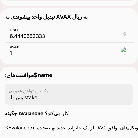
تبدیل واحد پیشوندی به AVAX به ریال
USD
$
AVAX
:موافقت‌‌های$name
مکانیزم توافق عمومی
یش‌نهاد stake
چگونه Avalanche کار می‌کند؟
<Avalanche> از یک خانواده جدید بهینه‌شده DAG از پروتکل‌های توافق Proof-of-Stake به‌طور جمعی به نام <Snow> استفاده می‌کند. این خانواده از سه جزء تشکیل شده است – <Slush>، <Snowflake> و <Snowball>. <Snowflake> و <Snowball> پروتکل‌های تحمل خطای بیزانسی بدون رهبر (BFT) هستند که در اطراف <Slush>، یک مکانیزم متاستابل غیر BFT ساخته شده‌اند. با الهام از الگوریتم‌های شایعه، توافق از طریق مکانیزم متاستابل به ویژگی‌های خود دست می‌یابد که در آن سیستم با بارها نمونه‌برداری تصادفی از شبکه و هدایت گره‌های صحیح به سمت یک نتیجه مشترک عمل می‌کند.
