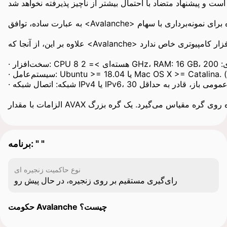
کافی بزرگی از شبکه یک پیشنهاد را پذیرفته است و پیشنهاد متضاد با احتمال بیشتر از ناچیز پذیرفته نخواهد شد.
به عبارت ساده، توافق <Avalanche> به‌طور ذاتی بدون رهبر است. تراکنش‌ها با ایجاد ارتباط بین گره‌ها به‌طور تصادفی تأیید می‌شوند تا زمانی که بخش به اندازه کافی بزرگی از آن‌ها به توافق برسند. شانس یک اعتباردهنده برای نمونه‌برداری با سهام AVAX آن‌ها متناسب است. یک اعتباردهنده اگر آنلاین باشد و به بیش از 80% از دوره تأیید خود پاسخ دهد، پاداش سهام دریافت می‌کند، همان‌طور که توسط اکثریت اعتباردهندگان اندازه‌گیری می‌شود. حداقل مبلغی که یک اعتباردهنده باید سهام‌گذاری کند 2,000 AVAX است. طراحی بدون رهبر <Avalanche> به آن اجازه می‌دهد تا جریمه‌های اسلشینگ را لغو کند، که می‌تواند در غیر این صورت به عنوان یک بازدارنده برای سهام‌گذاران آینده عمل کند. در نهایت، این رویکرد به‌دنبال به حداکثر رساندن مجموع مجموعه اعتباردهندگان خود است.

علاوه بر این، از آنجا که <Avalanche> یک پروتکل سبک است، حداقل الزامات کامپیوتری نسبتاً متوسط و نیازی به سخت‌افزار کامپیوتری خاص ندارد.

· سخت‌افزار: CPU 8 هسته‌ای >= 2 GHz، RAM: 16 GB، فضای ذخیره‌سازی: 200 GB فضای خالی.

· سیستم‌عامل: Ubuntu >= 18.04 یا Mac OS X >= Catalina. (نسخه‌های Ubuntu قدیمی‌تر از 18.04 ممکن است کار کنند اما آزمایش نشده‌اند.)

· شبکه: اتصال شبکه IPv4 یا IPv6، با یک پورت عمومی باز، قادر به حداقل 30Mbps عبور داده.

برنامه: " "
نوع حاکمیت زنجیره ای
رای‌گیری مستقیم بر روی زنجیره، در حال پیش رو
حکومت Avalanche چیست؟