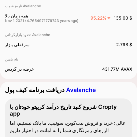
تاریخ قیمت Avalanche
همه زمان بالا
95.22%
135.00 $
Nov 1 2021 (4.7654971779743 years ago)
حدود بازارگردانی‌: Avalanche
2.79B $
سرقفلی بازار
نام تامین
431.77M AVAX
عرضه در گردش
Avalanche
دریافت برنامه کیف پول
شروع کنید تاریخ درآمد کریپتو خودتان با Cropty
app
عالی: خرید و فروش بیت‌کوین، سوئیپ. ما بانک نیستیم، اما
ارزهای رمزنگاری شما را به امانت در اختیار داریم!