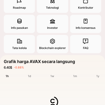
Roadmap
Teknologi
Kontributor
Info pasokan
Investor
Info konsensus
Tata kelola
Blockchain explorer
FAQ
Grafik harga AVAX secara langsung
6.40$
-0.88%
1h
1d
1w
1m
1y