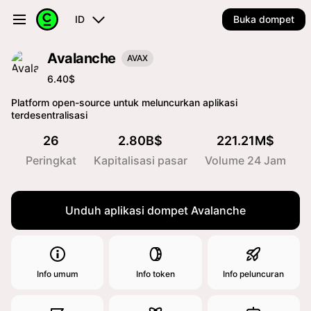
ID
Buka dompet
Avalanche
AVAX
6.40$
Platform open-source untuk meluncurkan aplikasi
terdesentralisasi
26
2.80B$
221.21M$
Peringkat
Kapitalisasi pasar
Volume 24 Jam
Unduh aplikasi dompet Avalanche
Info umum
Info token
Info peluncuran