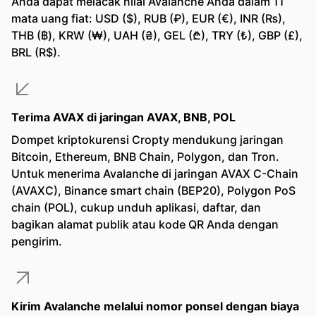
Anda dapat melacak nilai Avalanche Anda dalam 11
mata uang fiat: USD ($), RUB (₽), EUR (€), INR (₨),
THB (฿), KRW (₩), UAH (₴), GEL (₾), TRY (₺), GBP (£),
BRL (R$).
Terima AVAX di jaringan AVAX, BNB, POL
Dompet kriptokurensi Cropty mendukung jaringan
Bitcoin, Ethereum, BNB Chain, Polygon, dan Tron.
Untuk menerima Avalanche di jaringan AVAX C-Chain
(AVAXC), Binance smart chain (BEP20), Polygon PoS
chain (POL), cukup unduh aplikasi, daftar, dan
bagikan alamat publik atau kode QR Anda dengan
pengirim.
Kirim Avalanche melalui nomor ponsel dengan biaya