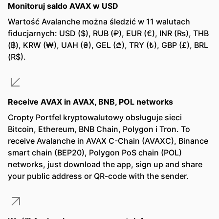
Monitoruj saldo AVAX w USD
Wartość Avalanche można śledzić w 11 walutach
fiducjarnych: USD ($), RUB (₽), EUR (€), INR (₨), THB
(฿), KRW (₩), UAH (₴), GEL (₾), TRY (₺), GBP (£), BRL
(R$).
Receive AVAX in AVAX, BNB, POL networks
Cropty Portfel kryptowalutowy obsługuje sieci
Bitcoin, Ethereum, BNB Chain, Polygon i Tron. To
receive Avalanche in AVAX C-Chain (AVAXC), Binance
smart chain (BEP20), Polygon PoS chain (POL)
networks, just download the app, sign up and share
your public address or QR-code with the sender.