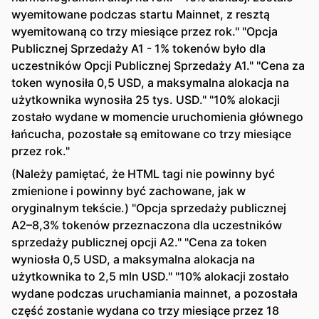
wyemitowane podczas startu Mainnet, z resztą
wyemitowaną co trzy miesiące przez rok." "Opcja
Publicznej Sprzedaży A1 - 1% tokenów było dla
uczestników Opcji Publicznej Sprzedaży A1." "Cena za
token wynosiła 0,5 USD, a maksymalna alokacja na
użytkownika wynosiła 25 tys. USD." "10% alokacji
zostało wydane w momencie uruchomienia głównego
łańcucha, pozostałe są emitowane co trzy miesiące
przez rok."
(Należy pamiętać, że HTML tagi nie powinny być
zmienione i powinny być zachowane, jak w
oryginalnym tekście.) "Opcja sprzedaży publicznej
A2–8,3% tokenów przeznaczona dla uczestników
sprzedaży publicznej opcji A2." "Cena za token
wyniosła 0,5 USD, a maksymalna alokacja na
użytkownika to 2,5 mln USD." "10% alokacji zostało
wydane podczas uruchamiania mainnet, a pozostała
część zostanie wydana co trzy miesiące przez 18