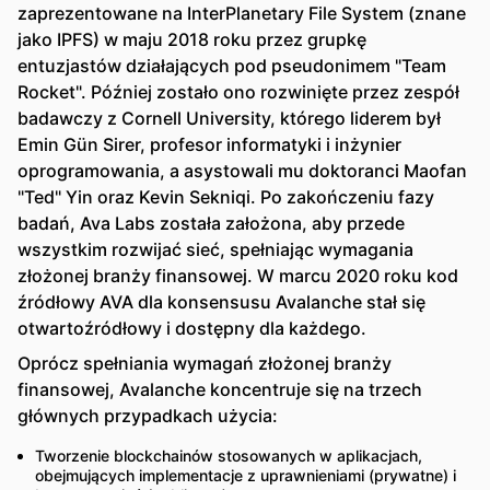
zaprezentowane na InterPlanetary File System (znane
jako IPFS) w maju 2018 roku przez grupkę
entuzjastów działających pod pseudonimem "Team
Rocket". Później zostało ono rozwinięte przez zespół
badawczy z Cornell University, którego liderem był
Emin Gün Sirer, profesor informatyki i inżynier
oprogramowania, a asystowali mu doktoranci Maofan
"Ted" Yin oraz Kevin Sekniqi. Po zakończeniu fazy
badań, Ava Labs została założona, aby przede
wszystkim rozwijać sieć, spełniając wymagania
złożonej branży finansowej. W marcu 2020 roku kod
źródłowy AVA dla konsensusu Avalanche stał się
otwartoźródłowy i dostępny dla każdego.
Oprócz spełniania wymagań złożonej branży
finansowej, Avalanche koncentruje się na trzech
głównych przypadkach użycia:
Tworzenie blockchainów stosowanych w aplikacjach,
obejmujących implementacje z uprawnieniami (prywatne) i