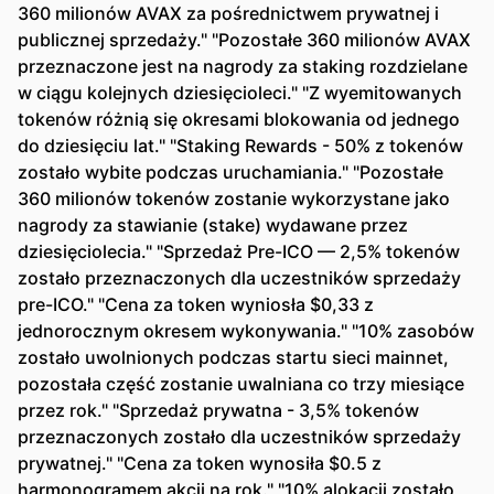
360 milionów AVAX za pośrednictwem prywatnej i
publicznej sprzedaży." "Pozostałe 360 milionów AVAX
przeznaczone jest na nagrody za staking rozdzielane
w ciągu kolejnych dziesięcioleci." "Z wyemitowanych
tokenów różnią się okresami blokowania od jednego
do dziesięciu lat." "Staking Rewards - 50% z tokenów
zostało wybite podczas uruchamiania." "Pozostałe
360 milionów tokenów zostanie wykorzystane jako
nagrody za stawianie (stake) wydawane przez
dziesięciolecia." "Sprzedaż Pre-ICO — 2,5% tokenów
zostało przeznaczonych dla uczestników sprzedaży
pre-ICO." "Cena za token wyniosła $0,33 z
jednorocznym okresem wykonywania." "10% zasobów
zostało uwolnionych podczas startu sieci mainnet,
pozostała część zostanie uwalniana co trzy miesiące
przez rok." "Sprzedaż prywatna - 3,5% tokenów
przeznaczonych zostało dla uczestników sprzedaży
prywatnej." "Cena za token wynosiła $0.5 z
harmonogramem akcji na rok." "10% alokacji zostało