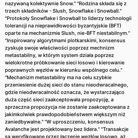
nazywaną kolektywnie Snow." "Rodzina składa się z
trzech składników - Slush, Snowflake i Snowball."
"Protokoły Snowflake i Snowball to liderzy technologii
tolerancji na nieprawidłowości byzantyjskie (BFT)
oparte na mechanizmie Slush, nie-BFT niestabilnym."
"Inspirowany algorytmami plotkarskimi, konsensus
zyskuje swoje właściwości poprzez mechnizm
metastabilny, w którym system działa poprzez
wielokrotne próbkowanie sieci losowo i kierowanie
poprawnych węzłów w kierunku wspólnego celu."
"Mechanizm metastabilny ma na celu szybkie
przeniesienie dużej sieci do stanu nieodwracalnego,
gdzie nieodwracalność oznacza, że wystarczająco
duża część sieci zaakceptowała propozycję, a
sprzeczna propozycja nie zostanie zaakceptowana z
jakimkolwiek prawdopodobieństwem większym niż
zaniedbywalne." "W uproszczeniu, konsensus
Avalanche jest projektowany bez lidera." "Transakcje
są weryfikowane przez łączenie węzłów losowo, aż