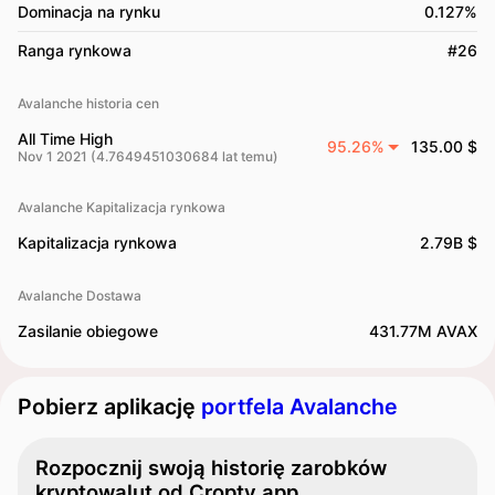
Dominacja na rynku
0.127%
Ranga rynkowa
#26
Avalanche historia cen
All Time High
95.26%
135.00 $
Nov 1 2021 (4.7649451030684 lat temu)
Avalanche Kapitalizacja rynkowa
Kapitalizacja rynkowa
2.79B $
Avalanche Dostawa
Zasilanie obiegowe
431.77M AVAX
Pobierz aplikację
portfela Avalanche
Rozpocznij swoją historię zarobków
kryptowalut od Cropty app