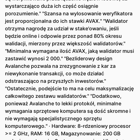
wystarczająco duża ich część osiągnie
porozumienie." "Szansa na wylosowanie weryfikatora
jest proporcjonalna do ich stawki AVAX." "Walidator
otrzyma nagrodę za udział w stake'owaniu, jeśli
będzie online i odpowie przez ponad 80% okresu
walidacji, mierzony przez większość walidatorów."
"Minimalna wymagana ilość AVAX, jaką walidator musi
zastawić wynosi 2 000." "Bezliderowy design
Avalanche pozwala na zrezygnowanie z kar za
niewykonanie transakcji, co może działać
odstraszająco na przyszłych inwestorów."
"Ostatecznie, podejście to ma na celu maksymalizację
całkowitego zestawu walidatorów." "Dodatkowo,
ponieważ Avalanche to lekki protokół, minimalne
wymagania sprzętowe komputera są dość skromne i
nie wymagają specjalistycznego sprzętu
komputerowego." · Hardware: 8-rdzeniowy procesor
>= 2 GHz, RAM: 16 GB, Magazynowanie: 200 GB