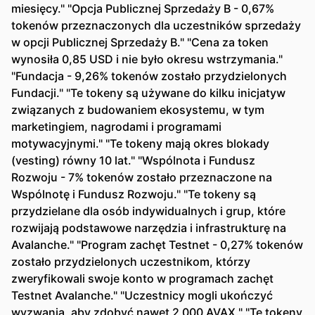
miesięcy." "Opcja Publicznej Sprzedaży B - 0,67%
tokenów przeznaczonych dla uczestników sprzedaży
w opcji Publicznej Sprzedaży B." "Cena za token
wynosiła 0,85 USD i nie było okresu wstrzymania."
"Fundacja - 9,26% tokenów zostało przydzielonych
Fundacji." "Te tokeny są używane do kilku inicjatyw
związanych z budowaniem ekosystemu, w tym
marketingiem, nagrodami i programami
motywacyjnymi." "Te tokeny mają okres blokady
(vesting) równy 10 lat." "Wspólnota i Fundusz
Rozwoju - 7% tokenów zostało przeznaczone na
Wspólnotę i Fundusz Rozwoju." "Te tokeny są
przydzielane dla osób indywidualnych i grup, które
rozwijają podstawowe narzędzia i infrastrukturę na
Avalanche." "Program zachęt Testnet - 0,27% tokenów
zostało przydzielonych uczestnikom, którzy
zweryfikowali swoje konto w programach zachęt
Testnet Avalanche." "Uczestnicy mogli ukończyć
wyzwania, aby zdobyć nawet 2 000 AVAX." "Te tokeny