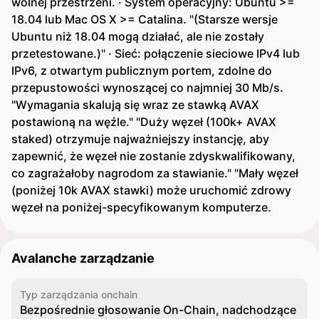
wolnej przestrzeni. · System operacyjny: Ubuntu >=
18.04 lub Mac OS X >= Catalina. "(Starsze wersje
Ubuntu niż 18.04 mogą działać, ale nie zostały
przetestowane.)" · Sieć: połączenie sieciowe IPv4 lub
IPv6, z otwartym publicznym portem, zdolne do
przepustowości wynoszącej co najmniej 30 Mb/s.
"Wymagania skalują się wraz ze stawką AVAX
postawioną na węźle." "Duży węzeł (100k+ AVAX
staked) otrzymuje najważniejszy instancję, aby
zapewnić, że węzeł nie zostanie zdyskwalifikowany,
co zagrażałoby nagrodom za stawianie." "Mały węzeł
(poniżej 10k AVAX stawki) może uruchomić zdrowy
węzeł na poniżej-specyfikowanym komputerze.
Avalanche zarządzanie
Typ zarządzania onchain
Bezpośrednie głosowanie On-Chain, nadchodzące