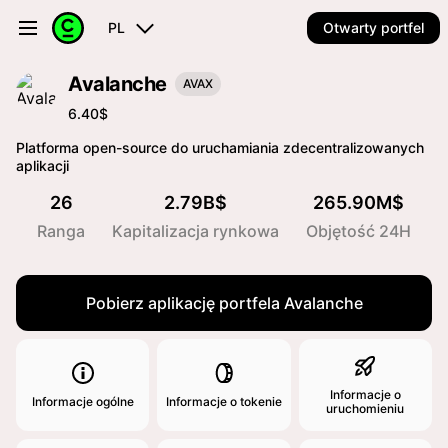
PL
Otwarty portfel
Avalanche
AVAX
6.40$
Platforma open-source do uruchamiania zdecentralizowanych
aplikacji
26
2.79B$
265.90M$
Ranga
Kapitalizacja rynkowa
Objętość 24H
Pobierz aplikację portfela Avalanche
Informacje o
Informacje ogólne
Informacje o tokenie
uruchomieniu