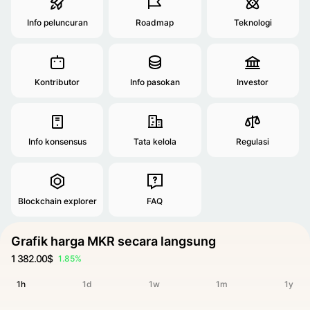
Info peluncuran
Roadmap
Teknologi
Kontributor
Info pasokan
Investor
Info konsensus
Tata kelola
Regulasi
Blockchain explorer
FAQ
Grafik harga MKR secara langsung
1 382.00$
1.85%
1h
1d
1w
1m
1y