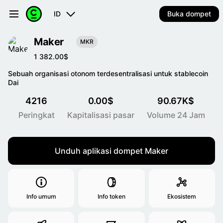
ID
Buka dompet
Maker
MKR
1 382.00$
Sebuah organisasi otonom terdesentralisasi untuk stablecoin
Dai
4216
0.00$
90.67K$
Peringkat
Kapitalisasi pasar
Volume 24 Jam
Unduh aplikasi dompet Maker
Info umum
Info token
Ekosistem