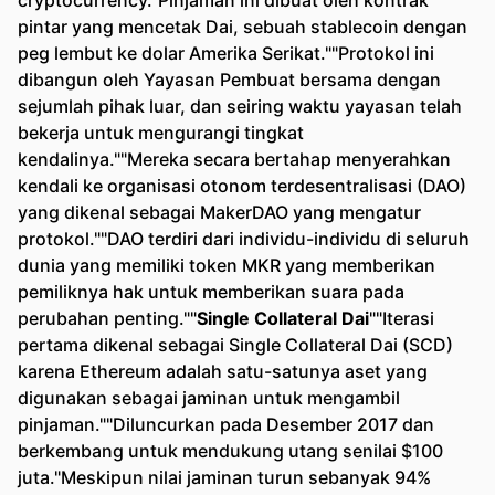
cryptocurrency."Pinjaman ini dibuat oleh kontrak
pintar yang mencetak Dai, sebuah stablecoin dengan
peg lembut ke dolar Amerika Serikat.""Protokol ini
dibangun oleh Yayasan Pembuat bersama dengan
sejumlah pihak luar, dan seiring waktu yayasan telah
bekerja untuk mengurangi tingkat
kendalinya.""Mereka secara bertahap menyerahkan
kendali ke organisasi otonom terdesentralisasi (DAO)
yang dikenal sebagai MakerDAO yang mengatur
protokol.""DAO terdiri dari individu-individu di seluruh
dunia yang memiliki token MKR yang memberikan
pemiliknya hak untuk memberikan suara pada
perubahan penting.""
Single Collateral Dai
""Iterasi
pertama dikenal sebagai Single Collateral Dai (SCD)
karena Ethereum adalah satu-satunya aset yang
digunakan sebagai jaminan untuk mengambil
pinjaman.""Diluncurkan pada Desember 2017 dan
berkembang untuk mendukung utang senilai $100
juta."Meskipun nilai jaminan turun sebanyak 94%