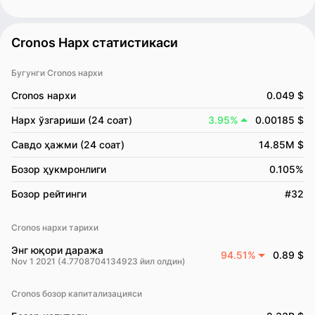
Cronos Нарх статистикаси
Бугунги Cronos нархи
Cronos нархи
0.049 $
Нарх ўзгариши (24 соат)
3.95%
0.00185 $
Савдо ҳажми (24 соат)
14.85M $
Бозор ҳукмронлиги
0.105%
Бозор рейтинги
#32
Cronos нархи тарихи
Энг юқори даража
94.51%
0.89 $
Nov 1 2021 (4.7708704134923 йил олдин)
Cronos бозор капитализацияси