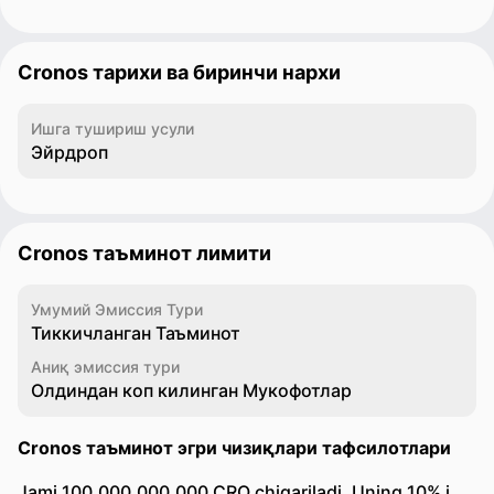
Cronos тарихи ва биринчи нархи
Ишга тушириш усули
Эйрдроп
Cronos таъминот лимити
Умумий Эмиссия Тури
Тиккичланган Таъминот
Аниқ эмиссия тури
Олдиндан коп килинган Мукофотлар
Cronos таъминот эгри чизиқлари тафсилотлари
Jami 100,000,000,000 CRO chiqariladi. Uning 10% i