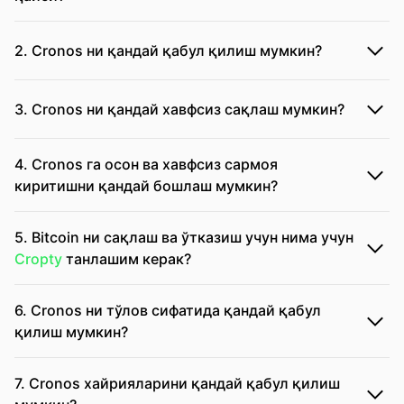
2. Cronos ни қандай қабул қилиш мумкин?
3. Cronos ни қандай хавфсиз сақлаш мумкин?
4. Cronos га осон ва хавфсиз сармоя
киритишни қандай бошлаш мумкин?
5. Bitcoin ни сақлаш ва ўтказиш учун нима учун
Cropty
танлашим керак?
6. Cronos ни тўлов сифатида қандай қабул
қилиш мумкин?
7. Cronos хайрияларини қандай қабул қилиш