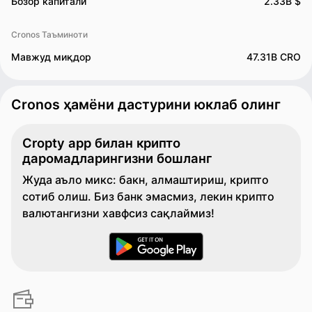
Бозор капитали
2.33B $
Cronos Таъминоти
Мавжуд миқдор
47.31B CRO
Cronos ҳамёни дастурини юклаб олинг
Cropty app билан крипто
даромадларингизни бошланг
Жуда аъло микс: бакн, алмаштириш, крипто
сотиб олиш. Биз банк эмасмиз, лекин крипто
валютангизни хавфсиз сақлаймиз!