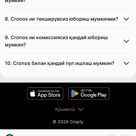
мумкин?
8. Cronos ни текширувсиз юбориш мумкинми?
9. Cronos ни комиссиясиз қандай юбориш
мумкин?
10. Cronos билан қандай пул ишлаш мумкин?
Қўшимча
© 2026 Cropty