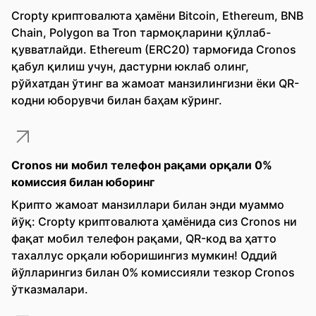
Cropty криптовалюта ҳамёни Bitcoin, Ethereum, BNB
Chain, Polygon ва Tron тармоқларини қўллаб-
қувватлайди. Ethereum (ERC20) тармоғида Cronos
қабул қилиш учун, дастурни юклаб олинг,
рўйхатдан ўтинг ва жамоат манзилингизни ёки QR-
кодни юборувчи билан баҳам кўринг.
Cronos ни мобил телефон рақами орқали 0%
комиссия билан юборинг
Крипто жамоат манзиллари билан энди муаммо
йўқ: Cropty криптовалюта ҳамёнида сиз Cronos ни
фақат мобил телефон рақами, QR-код ва ҳатто
тахаллус орқали юборишингиз мумкин! Оддий
йўлларингиз билан 0% комиссияли тезкор Cronos
ўтказмалари.