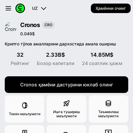
UZ
Ҳамённи очинг
Cronos
CRO
0.049$
Крипто тўлов амалларини дархостида амала ошириш
32
2.33B$
14.85M$
Рейтинг
Бозор капитали
24 соатлик ҳажм
Cronos ҳамёни дастурини юклаб олинг
Ишга тушириш
Таъминлаш
Токен маълумоти
маълумоти
маълумоти