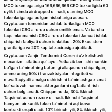
MCO token egalariga 166,666,666 CRO tezkorligida 60
oylik tizimda airdropped qilinadi, ularning MCO
tokenlariga ega bo'lgan nisbatlariga asosan.
Crypto.com tomonidan ushlab turiladigan MCO
tokenlari CRO airdrop uchun omillik emas. Va barcha
taqsimlanmamish CRO airdrop tokenlari Jamoat ishlab
chiqarish faoliyati uchun ishlatiladi. 20% Ekosistem
grantlariga va 20% kapital zaxirasiga ajratiladi.
Crypto.com Zanjiri Tendermint Core-ni o'z kelishuvli
mexanizmi sifatida qo'llaydi. Yetkazib berilishi mumkin
bo'lgan ta'minotning butunligi allaqachon chiqarilgan,
ammo uning 50% i tranzaktsiyalar integriteti va
muvaffaqiyatli amalga oshirishini ta'minlashga xizmat
ko'rsatuvchi hamma aktorganlarni rag'batlantirish
uchun belgilanadi. Chiqqan holda, 30% Ikkinchi
Taqsimot uchun rezerv qilinadi. Ikkinchi Taqsimot
hamyoni bir kunlik token ta'minotini aql bovar
kontrakti orqali oladi. 10% birinchi yili, 8% ikkinchi yili,