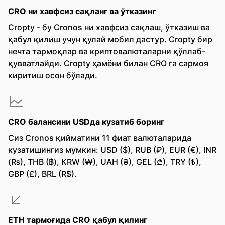
CRO ни хавфсиз сақланг ва ўтказинг
Cropty - бу Cronos ни хавфсиз сақлаш, ўтказиш ва
қабул қилиш учун қулай мобил дастур. Cropty бир
нечта тармоқлар ва криптовалюталарни қўллаб-
қувватлайди. Cropty ҳамёни билан CRO га сармоя
киритиш осон бўлади.
CRO балансини USDда кузатиб боринг
Сиз Cronos қийматини 11 фиат валюталарида
кузатишингиз мумкин: USD ($), RUB (₽), EUR (€), INR
(₨), THB (฿), KRW (₩), UAH (₴), GEL (₾), TRY (₺),
GBP (£), BRL (R$).
ETH тармоғида CRO қабул қилинг