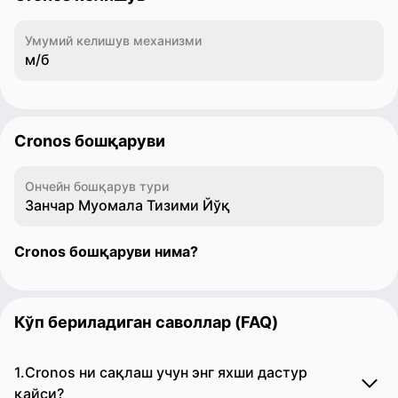
Умумий келишув механизми
м/б
Cronos бошқаруви
Ончейн бошқарув тури
Занчар Муомала Тизими Йўқ
Cronos бошқаруви нима?
Кўп бериладиган саволлар (FAQ)
1.Cronos ни сақлаш учун энг яхши дастур
қайси?