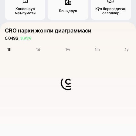
Консенсус
Кўп бериладиган
Бошқарув
маълумоти
саволлар
CRO нархи жонли диаграммаси
0.049$
3.95%
1h
1d
1w
1m
1y