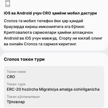
iOS ва Android учун CRO ҳамёни мобил дастури
Cronos га мобил телефон ёки ҳар қандай
браузерда кириш имкониятига эга бўлинг.
Криптовалюта сармоялари ҳамёни аллақачон
Android ва iOS учун мавжуд. Cropty ни юклаб олинг
ва онлайн Cronos га сармоя киритинг.
Cronos токен тури
Токен номи
CRO
Токен тури
ERC-20 hozircha Migratsiya amalga oshirilganicha
Токен қўлланилиши
Тўловлар