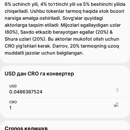
6% uchinch yili, 4% to'rtinchi yili va 5% beshinchi yilida
chiqariladi. Ushbu tokenlar tarmoq haqida stok bozori
narxiga amalga oshiriladi. Sovg'alar quyidagi
aktorlarga taqsim etiladi: Mijozlari egallaydigan uzlar
(60%), Savdo etkazib berayotgan egallar (20%) &
Shura uzlari (20%). Bu aktorlar mukofot olish uchun
CRO yig'ishlari kerak. Darrov, 20% tarmoqning uzoq
muddatli jazolar uchun belgilangan.
USD дан CRO га конвертер
USD
$
CRO
Cronos келишув