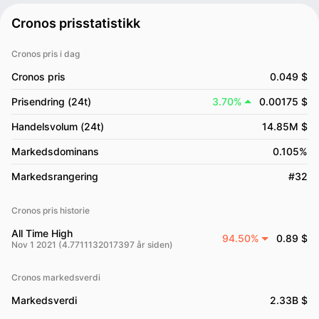
Cronos prisstatistikk
Cronos pris i dag
Cronos pris
0.049 $
Prisendring (24t)
3.70%
0.00175 $
Handelsvolum (24t)
14.85M $
Markedsdominans
0.105%
Markedsrangering
#32
Cronos pris historie
All Time High
94.50%
0.89 $
Nov 1 2021 (4.7711132017397 år siden)
Cronos markedsverdi
Markedsverdi
2.33B $