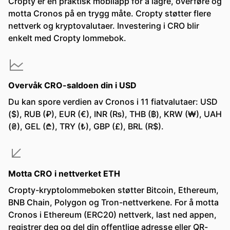
Cropty er en praktisk mobilapp for å lagre, overføre og
motta Cronos på en trygg måte. Cropty støtter flere
nettverk og kryptovalutaer. Investering i CRO blir
enkelt med Cropty lommebok.
Overvåk CRO-saldoen din i USD
Du kan spore verdien av Cronos i 11 fiatvalutaer: USD
($), RUB (₽), EUR (€), INR (₨), THB (฿), KRW (₩), UAH
(₴), GEL (₾), TRY (₺), GBP (£), BRL (R$).
Motta CRO i nettverket ETH
Cropty-kryptolommeboken støtter Bitcoin, Ethereum,
BNB Chain, Polygon og Tron-nettverkene. For å motta
Cronos i Ethereum (ERC20) nettverk, last ned appen,
registrer deg og del din offentlige adresse eller QR-