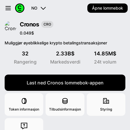
NO
Åpne lommebok
Cronos
CRO
0.049$
Muliggjør øyeblikkelige krypto betalingstransaksjoner
32
2.33B$
14.85M$
Rangering
Markedsverdi
24t volum
Last ned Cronos lommebok-appen
Token informasjon
Tilbudsinformasjon
Styring