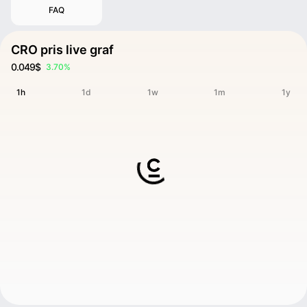
FAQ
CRO pris live graf
0.049$
3.70%
1h
1d
1w
1m
1y