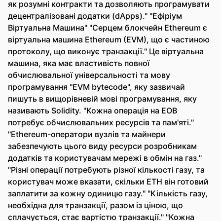
як розумні контракти та дозволяють програмувати
децентралізовані додатки (dApps)." "Ефіріум
Віртуальна Машина" "Серцем блокчейн Ethereum є
віртуальна машина Ethereum (EVM), що є частиною
протоколу, що виконує транзакції." Це віртуальна
машина, яка має властивість повної
обчислювальної універсальності та мову
програмування "EVM bytecode", яку зазвичай
пишуть в вищорівневій мові програмування, яку
називають Solidity. "Кожна операція на ЕОВ
потребує обчислювальних ресурсів та пам'яті."
"Ethereum-оператори вузлів та майнери
забезпечують цього виду ресурси розробникам
додатків та користувачам мережі в обмін на газ."
"Різні операції потребують різної кількості газу, та
користувач може вказати, скільки ETH він готовий
заплатити за кожну одиницю газу." "Кількість газу,
необхідна для транзакції, разом із ціною, що
сплачується, стає вартістю транзакції." "Кожна