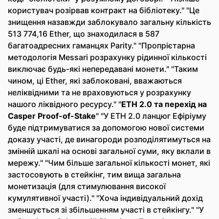
користувач розірвав контракт на бібліотеку." "Це
знищення назавжди заблокувало загальну кількість
513 774,16 Ether, що знаходилася в 587
багатоадресних гаманцях Parity." "Пропрієтарна
методологія Messari розрахунку рідинної кількості
виключає будь-які непередавані монети." "Таким
чином, ці Ether, які заблоковані, вважаються
неліквідними та не враховуються у розрахунку
нашого ліквідного ресурсу." "
ETH 2.0 та перехід на
Casper Proof-of-Stake
" "У ETH 2.0 ланцюг Ефіріуму
буде підтримуватися за допомогою нової системи
доказу участі, де винагороди розподілятимуться на
змінній шкалі на основі загальної суми, яку вклали в
мережу." "Чим більше загальної кількості монет, які
застосовують в стейкінг, тим вища загальна
монетизація (для стимулювання високої
кумулятивної участі)." "Хоча індивідуальний дохід
зменшується зі збільшенням участі в стейкінгу." "У