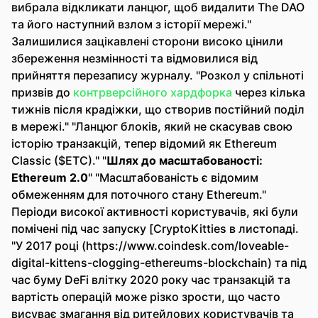
вибрала відкликати ланцюг, щоб видалити The DAO
та його наступний взлом з історії мережі."
Залишилися зацікавлені сторони високо цінили
збереження незмінності та відмовилися від
прийняття перезапису журналу. "Розкол у спільноті
призвів до
контрверсійного хардфорка
через кілька
тижнів після крадіжки, що створив постійний поділ
в мережі." "Ланцюг блоків, який не скасував свою
історію транзакцій, тепер відомий як Ethereum
Classic ($ETC)." "
Шлях до масштабованості:
Ethereum 2.0
" "Масштабованість є відомим
обмеженням для поточного стану Ethereum."
Періоди високої активності користувачів, які були
помічені під час запуску [CryptoKitties в листопаді.
"У 2017 році (https://www.coindesk.com/loveable-
digital-kittens-clogging-ethereums-blockchain) та під
час буму DeFi влітку 2020 року час транзакцій та
вартість операцій може різко зрости, що часто
висуває змагання від ритейлових користувачів та