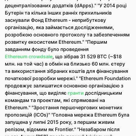
децентралізованих додатків (dApps)." "У 2014 році
Бутерін та кілька інших ранніх прихильників
заснували Фонд Ethereum - неприбуткову
організацію, яка займається дослідженнями,
розробкою основного протоколу та забезпеченням
розвитку екосистеми Ethereum." "Першим
завданням фонду було проведення
Ethereum crowdsale
, що зібрав 31 529 BTC (~$18
млн. на той час) в обмін на близько 60 млн. єтеру
та використання зібраних коштів для фінансування
початкової розробки мережі." "Ethereum Foundation
продовжує залишатися основною організацією з
фінансування, що виділяє
гранти
дослідницьким
командам та проектам, які спрямовані на
Ethereum." "Зростання першочергових монетних
пропозицій (ICOs)" "Головна мережа Ethereum була
запущена у липні 2015 року, з першим живим
релізом, відомим як Frontier." "Незабаром після