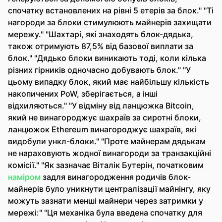
спочатку встановлених на рівні 5 етерів за блок." "Ті
нагороди за блоки стимулюють майнерів захищати
мережу." "Шахтарі, які знаходять блок-дядька,
також отримують 87,5% від базової виплати за
блок." "Дядько блоки виникають тоді, коли кілька
різних гірників одночасно добувають блок." "У
цьому випадку блок, який має найбільшу кількість
накопичених PoW, зберігається, а інші
відхиляються." "У відміну від ланцюжка Bitcoin,
який не винагороджує шахраїв за сиротні блоки,
ланцюжок Ethereum винагороджує шахраїв, які
видобули ункл-блоки." "Проте майнерам дядькам
не нараховують жодної винагороди за транзакційні
комісії." "Як зазначає Віталік Бутерін, початковим
наміром
задля винагородження родичів блок-
майнерів було уникнути централізації майнінгу, яку
можуть зазнати менші майнери через затримки у
мережі:" "Ця механіка була введена спочатку для