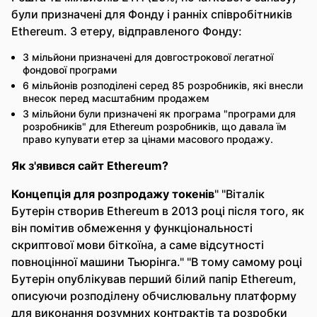
були призначені для Фонду і ранніх співробітників
Ethereum. З етеру, відправленого Фонду:
3 мільйони призначені для довгострокової легатної
фондової програми
6 мільйонів розподілені серед 85 розробників, які внесли
внесок перед масштабним продажем
3 мільйони були призначені як програма "програми для
розробників" для Ethereum розробників, що давала їм
право купувати етер за цінами масового продажу.
Як з'явився сайт Ethereum?
Концепція для розпродажу токенів
" "Віталік
Бутерін створив Ethereum в 2013 році після того, як
він помітив обмеження у функціональності
скриптової мови біткоїна, а саме відсутності
повноцінної машини Тьюрінга." "В тому самому році
Бутерін опублікував перший білий папір Ethereum,
описуючи розподілену обчислювальну платформу
для виконання розумних контрактів та розробки