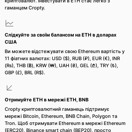
криптовалют. Інвестувати в ETH стає легко з
гаманцем Cropty.
Слідкуйте за своїм балансом на ETH в доларах
США
Ви можете відстежувати свою Ethereum вартість у
11 фіатних валютах: USD ($), RUB (₽), EUR (€), INR
(₨), THB (฿), KRW (₩), UAH (₴), GEL (₾), TRY (₺),
GBP (£), BRL (R$).
Отримуйте ETH в мережі ETH, BNB
Cropty криптовалютний гаманець підтримує
мережі Bitcoin, Ethereum, BNB Chain, Polygon та
Tron. Щоб отримувати Ethereum в мережі Ethereum
(ERC20), Binance smart chain (BEP20), просто