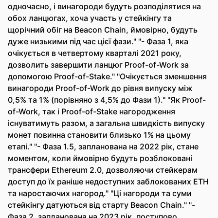
одночасно, і винагороди будуть розподілятися на
обох ланцюгах, хоча участь у стейкінгу та
щорічний обіг на Beacon Chain, ймовірно, будуть
дуже низькими під час цієї фази." "- Фаза 1, яка
очікується в четвертому кварталі 2021 року,
дозволить завершити ланцюг Proof-of-Work за
допомогою Proof-of-Stake." "Очікується зменшення
винагороди Proof-of-Work до рівня випуску між
0,5% та 1% (порівняно з 4,5% до Фази 1)." "Як Proof-
of-Work, так і Proof-of-Stake нагородження
існуватимуть разом, а загальна швидкість випуску
монет повинна становити близько 1% на цьому
етапі." "- Фаза 1.5, запланована на 2022 рік, стане
моментом, коли ймовірно будуть розблоковані
трансфери Ethereum 2.0, дозволяючи стейкерам
доступ до їх раніше недоступних заблокованих ETH
та наростаючих нагород." "Ці нагороди та суми
стейкінгу датуються від старту Beacon Chain." "-
Фаза 2, запланована на 2023 рік, поступово