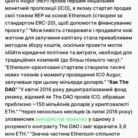
цього Augur (REP) провів перший Ініціальний
монетний пропозиції (ICO), в якому стартап продав
свої токени REP на основі Ethereum (створені за
стандартом ERC-20), щоб допомогти фінансуванню
проєкту." "Можливість створювати і продавати нові
жетони для залучення капіталу стала привабливим
методом збору коштів, оскільки проекти могли
обійти юридичні політики та витрати, необхідні для
традиційних компаній (до більш пізнього часу)."
"Ethereum-орієнтовані стартапи створили тисячі
нових токенів з моменту проведення ICO Augur,
залучивши при цьому мільярди доларів." "
Хак The
DAO
" "У квітні 2016 року децентралізований фонд
ризику, відомий як The DAO провів ICO, зібравши
приблизно ~150 мільйонів доларів у криптовалюті
ETH." "Через несколько месяцев (в липні 2016 року)
зловмисник
використав помилку
у одному з
розумного контракту The DAO і зміг відкачати 3,6
млн ETH." "Значна частина Ethereum-спільноти