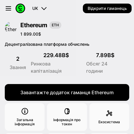
UK
Відкрити гаманець
Ethereum
ETH
1 899.00$
Децентралізована платформа обчислень
229.48B$
7.89B$
2
Ринкова
Обсяг 24
Звання
капіталізація
години
Завантажте додаток гаманця Ethereum
Загальна
Інформація про
Екосистема
інформація
токен