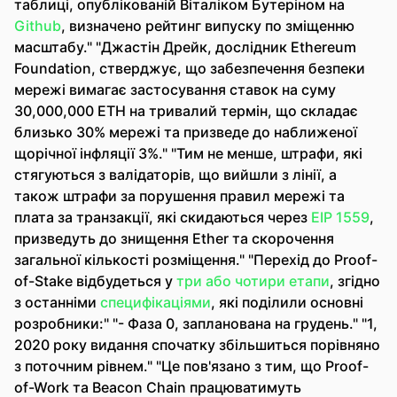
таблиці, опублікованій Віталіком Бутеріном на
Github
, визначено рейтинг випуску по зміщенню
масштабу." "Джастін Дрейк, дослідник Ethereum
Foundation, стверджує, що забезпечення безпеки
мережі вимагає застосування ставок на суму
30,000,000 ETH на тривалий термін, що складає
близько 30% мережі та призведе до наближеної
щорічної інфляції 3%." "Тим не менше, штрафи, які
стягуються з валідаторів, що вийшли з лінії, а
також штрафи за порушення правил мережі та
плата за транзакції, які скидаються через
EIP 1559
,
призведуть до знищення Ether та скорочення
загальної кількості розміщення." "Перехід до Proof-
of-Stake відбудеться у
три або чотири етапи
, згідно
з останніми
специфікаціями
, які поділили основні
розробники:" "- Фаза 0, запланована на грудень." "1,
2020 року видання спочатку збільшиться порівняно
з поточним рівнем." "Це пов'язано з тим, що Proof-
of-Work та Beacon Chain працюватимуть