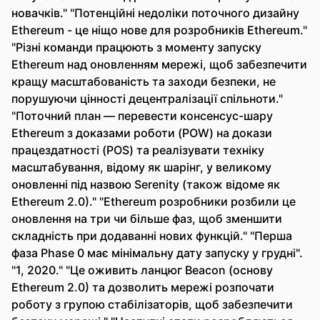
новачків." "Потенційні недоліки поточного дизайну
Ethereum - це ніщо нове для розробників Ethereum."
"Різні команди працюють з моменту запуску
Ethereum над оновленням мережі, щоб забезпечити
кращу масштабованість та заходи безпеки, не
порушуючи цінності децентралізації спільноти."
"Поточний план — перевести консенсус-шару
Ethereum з доказами роботи (POW) на докази
працездатності (POS) та реалізувати техніку
масштабування, відому як шарінг, у великому
оновленні під назвою Serenity (також відоме як
Ethereum 2.0)." "Ethereum розробники розбили це
оновлення на три чи більше фаз, щоб зменшити
складність при додаванні нових функцій." "Перша
фаза Phase 0 має мінімальну дату запуску у грудні".
"1, 2020." "Це оживить ланцюг Beacon (основу
Ethereum 2.0) та дозволить мережі розпочати
роботу з групою стабілізаторів, щоб забезпечити