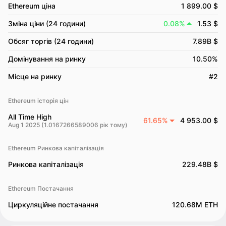
Ethereum ціна
1 899.00 $
Зміна ціни (24 години)
0.08%
1.53 $
Обсяг торгів (24 години)
7.89B $
Домінування на ринку
10.50%
Місце на ринку
#2
Ethereum історія цін
All Time High
61.65%
4 953.00 $
Aug 1 2025 (1.0167266589006 рік тому)
Ethereum Ринкова капіталізація
Ринкова капіталізація
229.48B $
Ethereum Постачання
Циркуляційне постачання
120.68M ETH