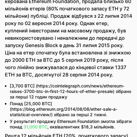
керована Ethereum Foundation, продала близько 60
мільйонів етерів (80% початкового запасу ETH у 72
мільйони) публіці. Продаж відбувся з 22 липня 2014
року по 02 вересня 2014 року. Однак етер,
куплений інвесторами на масовому продажу, був
невикористовувано і неналежним до передачі до
запуску Genesis Block в день 31 липня 2015 року.
Ціна на етер спочатку була встановлена зі знижкою
до 2000 ETH за BTC до 5 серпня 2019 року, після
чого лінійно знижувалася до кінцевої ставки 1337
ETH за BTC, досягнутої 28 серпня 2014 року.
[3,700 BTC] (https://cointelegraph.com/news/ethereum-
raises-3700-btc-in-first-12-hours-of-ether-presale) зібрано
за перші 12 годин продажу
Понад [25,000 BTC]
(https://blog.ethereum.org/2014/08/08/ether-sale-a-
statistical-overview/) зібрано за перші 2 тижні.
У результаті продажу Ethereum Foundation змогла зібрати
понад
31,000 BTC
, еквівалентних $18,3 мільйонів.
Решта 12 мільйонів ETH (20%, початкового запасу)