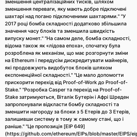
зменшення централізаційних тисків, шляхом
зменшення переваги, яку мають добре підключені
шахтарі над погано підключеними шахтарями." "У
2017 році бомба складності додатково збільшила
значення часу блоків та зменшила швидкість
випуску монет." "На самом деле, бомба складності,
відома також як «лідова епоха», спочатку була
розроблена як механізм, що має розгорнути зміни
на Ethereum і передусім дискредитувати майнерів,
які продовжують видобуток блоків шляхом
експоненційної складності." "Це мало допомогти
прискорити перехід від Proof-of-Work до Proof-of-
Stake." "Розробка Casper та перехід на Proof-of-
Stake затримуються, Віталік Бутерін і Афрі Шреден
запропонували відкласти бомбу складності та
зменшити нагороду за блоки з 5 Етерів до 3 Етерів,
залишивши систему в тому ж самому стані, що і
раніше." "Це пропозиція [EIP 649]
(https://github.com/ethereum/EIPs/blob/master/EIPS/ei