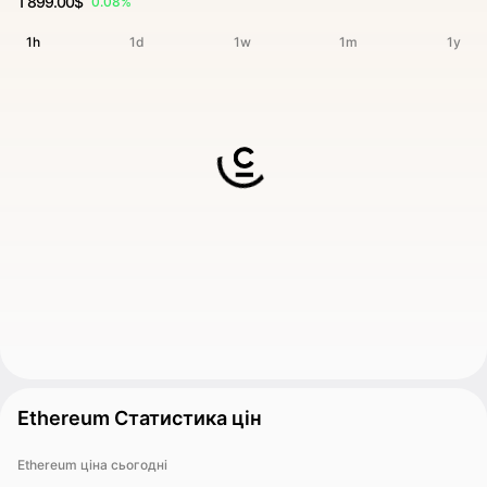
1 899.00$
0.08%
1h
1d
1w
1m
1y
Ethereum Статистика цін
Ethereum ціна сьогодні