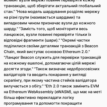
момент вузли мережі повинні перевіряти кожну
транзакцію, щоб зберігати актуальний глобальний
стан." "Нова модель шардування розділяє мережу
на різні групи (називається шардами) та
випадковим чином призначає вузли до кожного
шарду." "Замість того, щоб моніторити весь
ланцюжок, вузли повинні перевіряти тільки їх
відповідні фрагменти (шари)." "Окремі частки
поділилися своїми деталями транзакцій з Beacon
Chain, який виступає основою Ethereum 2.0."
"Ланцюг Beacon служить для перевірки транзакцій
на кожному ешелоні, допомагаючи цілій мережі
досягти згоди." "Також визначає недобросовісних
валідаторів та вводить покарання у вигляді
скрапінгу, при якому частина стейків валідатора
вилучається з обігу." "Eth 2.0 також замінить EVM
на Ethereum WebAssembly (eWASM), що має на меті
більш ефективно перекладати логіку
програмування та допомогти покращити