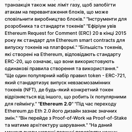
транзакція також має ліміт газу, щоб запобігти
атакам на перевантаження блоків, що може
сповільнити виробництво блоків." "Інструменти для
розробника та стандарти токенів" "Ефіріум увів
Ethereum Request for Comment (ERC) 20 в кінці 2015
року як стандарт для Ethereum smart contracts для
випуску токенів на платформі." "Більшість токенів,
які створені на Ethereum, відповідають стандарту
ERC-20, що означає, що вони використовують
одинакові правила створення та використання."
"Ще один популярний набір правил token - ERC-721,
який стандартизує випуск невзаємозамінних
токенів (NFT), де будь-який конкретний токен
відрізняється від іншого, що робить їх популярними
для геймінгу." "
Ethereum 2.0
" "Під час переходу
Ethereum до Eth 2.0 його дизайн зазнає значних
змін." "Він перейде з Proof-of-Work на Proof-of-Stake
та матиме архітектуру шарування." "На даний