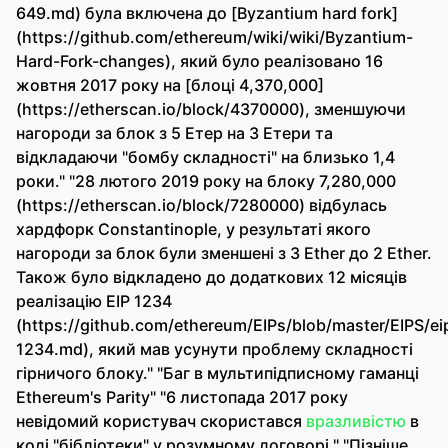
649.md) була включена до [Byzantium hard fork]
(https://github.com/ethereum/wiki/wiki/Byzantium-
Hard-Fork-changes), який було реалізовано 16
жовтня 2017 року на [блоці 4,370,000]
(https://etherscan.io/block/4370000), зменшуючи
нагороди за блок з 5 Етер на 3 Етери та
відкладаючи "бомбу складності" на близько 1,4
роки." "28 лютого 2019 року на блоку 7,280,000
(https://etherscan.io/block/7280000) відбулась
хардфорк Constantinople, у результаті якого
нагороди за блок були зменшені з 3 Ether до 2 Ether.
Також було відкладено до додаткових 12 місяців
реалізацію EIP 1234
(https://github.com/ethereum/EIPs/blob/master/EIPS/ei
1234.md), який мав усунути проблему складності
гірничого блоку." "Баг в мультипідписному гаманці
Ethereum's Parity" "6 листопада 2017 року
невідомий користувач скористався
вразливістю
в
коді "бібліотеки" у розумному договорі." "Пізніше