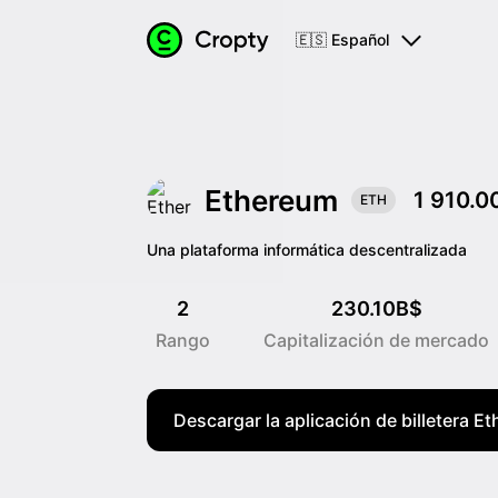
🇪🇸 Español
Ethereum
1 910.0
ETH
Una plataforma informática descentralizada
2
230.10B$
Rango
Capitalización de mercado
Descargar la aplicación de billetera E