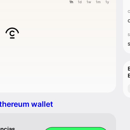
1h
1d
1w
1m
1y
C
C
S
S
thereum wallet
ancias