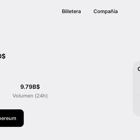
Billetera
Compañía
0$
9.79B$
Volumen (24h)
thereum