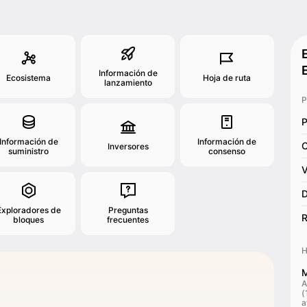
Información de
Ecosistema
Hoja de ruta
lanzamiento
P
P
Información de
Información de
C
Inversores
suministro
consenso
V
D
Exploradores de
Preguntas
R
bloques
frecuentes
H
M
A
(
a