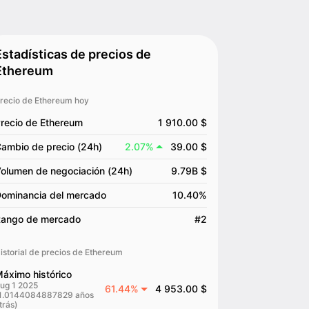
Estadísticas de precios de
Ethereum
recio de Ethereum hoy
recio de Ethereum
1 910.00 $
ambio de precio (24h)
2.07%
39.00 $
olumen de negociación (24h)
9.79B $
ominancia del mercado
10.40%
ango de mercado
#2
istorial de precios de Ethereum
áximo histórico
ug 1 2025
61.44%
4 953.00 $
1.0144084887829 años
trás)