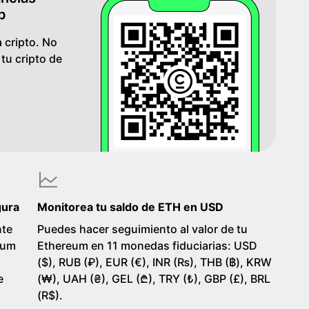
p
 cripto. No
u cripto de
gura
Monitorea tu saldo de ETH en USD
nte
Puedes hacer seguimiento al valor de tu
reum
Ethereum en 11 monedas fiduciarias: USD
s
($), RUB (₽), EUR (€), INR (₨), THB (฿), KRW
e
(₩), UAH (₴), GEL (₾), TRY (₺), GBP (£), BRL
(R$).