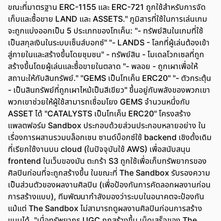
ขณะที่มาตรฐาน ERC-1155 และ ERC-721 ถูกใช้สำหรับการจัด
เก็บและซื้อขาย LAND และ ASSETS." ภูมิสารที่ใช้ในการเล่นเกม
จะถูกแบ่งออกเป็น 5 ประเภทของโทเค็น: "- ทรัพย์สินในเกมที่ใช้
เป็นสกุลเงินในระบบเซ็นส์บอกซ์" "- LANDS - โลกที่ผู้เล่นต้องเข้า
สู่ภายในและสร้างขึ้นโดยชุมชน" - ทรัพย์สิน - โมเดลโวกเซลที่ถูก
สร้างขึ้นโดยผู้เล่นและซื้อขายในตลาด "- พลอย - ถูกเผาเพื่อให้
สถานะให้กับสินทรัพย์." "GEMS เป็นโทเค็น ERC20" "- ตัวกระตุ้น
- เป็นสินทรัพย์ที่ถูกเผาไหม้เป็นสีเขียว" ขึ้นอยู่กับพลังของพวกเขา
พวกเขาช่วยให้ผู้ใช้สามารถเชื่อมโยง GEMS จำนวนหนึ่งกับ
ASSET ได้ "CATALYSTS เป็นโทเค็น ERC20" โครงสร้าง
แพลตฟอร์ม Sandbox ประกอบด้วยส่วนประกอบหลายอย่าง ใน
เรื่องการผสานรวมบล็อกเชน ซานด์บ็อกซ์ใช้ backend เชิงดั้งเดิม
ที่เรียกใช้งานบน cloud (ในปัจจุบันใช้ AWS) เพื่อสนับสนุน
frontend ในเว็บของมัน ตะกร้า S3 ถูกใช้เพื่อเก็บทรัพยากรของ
ศิลปินก่อนที่จะถูกสร้างขึ้น ในขณะที่ The Sandbox รับรองความ
เป็นส่วนตัวของผลงานศิลปิน (เพื่อป้องกันการคัดลอกผลงานก่อน
การสร้างแบบ), ทีมพัฒนากำลังมองว่าระบบในอนาคตจะป้องกัน
แม้แต่ The Sandbox ไม่สามารถดูผลงานศิลปินก่อนการสร้าง
แบบได้. "เมื่อทรัพยากร UGC ถูกสร้างขึ้น เบ็ดเสร็จของ The