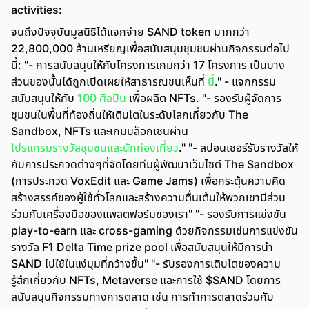
activities:
จนถึงปัจจุบันมูลนิธิได้แจกจ่าย SAND token มากกว่า
22,800,000 ล้านเหรียญเพื่อสนับสนุนชุมชนผ่านกิจกรรมต่อไป
นี้: "- การสนับสนุนให้กับโครงการเกมกว่า 17 โครงการ เป็นบาง
ส่วนของนั้นได้ถูกเปิดเผยให้สาธารณชนเห็นที่
นี่
." - แจกกรรม
สนับสนุนให้กับ
100 ศิลปิน
เพื่อผลิต NFTs. "- รองรับผู้จัดการ
ชุมชนในพื้นที่ท้องถิ่นให้เติบโตในระดับโลกเกี่ยวกับ The
Sandbox, NFTs และเกมบล็อกเชนผ่าน
โปรแกรมรางวัลชุมชนและนักท่องเที่ยว
." "- สปอนเซอร์รับรางวัลให้
กับการประกวดต่างๆที่จัดโดยทีมผู้พัฒนาเว็บไซต์ The Sandbox
(การประกวด VoxEdit และ Game Jams) เพื่อกระตุ้นความคิด
สร้างสรรค์ของผู้ใช้ทั่วโลกและสร้างความตื่นเต้นให้พวกเขามีส่วน
ร่วมกับเครื่องมือของแพลตฟอร์มของเรา" "- รองรับการแข่งขัน
play-to-earn และ cross-gaming ด้วยกิจกรรมเช่นการแข่งขัน
รางวัล F1 Delta Time prize pool เพื่อสนับสนุนให้มีการนำ
SAND ไปใช้ในแง่มุมที่กว้างขึ้น" "- รับรองการเติบโตของความ
รู้สึกเกี่ยวกับ NFTs, Metaverse และการใช้ $SAND โดยการ
สนับสนุนกิจกรรมทางการตลาด เช่น การทำการตลาดร่วมกับ