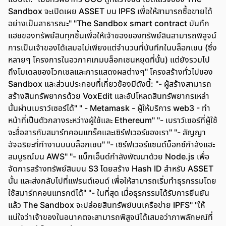
Sandbox จะเปิดเผย ASSET บน IPFS เพื่อให้สามารถซื้อขายได้
อย่างเป็นสาธารณะ" "The Sandbox smart contract บันทึก
แฮชของทรัพย์สินทุกชิ้นเพื่อให้เจ้าของของทรัพย์สินสามารถพิสูจน์
การเป็นเจ้าของได้เสมอไม่เพียงแต่จำนวนที่บันทึกในบล็อกเชน (ซึ่ง
หลายๆ โครงการในอวกาศเกมบล็อกเชนหยุดที่นั้น) แต่ยังรวมไป
ถึงโมเดลของโวกเซลและการแสดงผลต่างๆ" โครงสร้างทั่วไปของ
Sandbox และส่วนประกอบที่เกี่ยวข้องมีดังนี้: "- ผู้สร้างสามารถ
สร้างสินทรัพยากรด้วย VoxEdit และอัปโหลดสินทรัพยากรเหล่า
นั้นผ่านเบราว์เซอร์ได้" " - Metamask - ผู้ให้บริการ web3 - ทำ
หน้าที่เป็นตัวกลางระหว่างผู้ใช้และ Ethereum" "- เบราว์เซอร์ที่ผู้ใช้
จะสื่อสารกับสมาร์ทคอนแทร็คและเซิร์ฟเวอร์ของเรา" "- สัญญา
อัจฉริยะที่ทำงานบนบล็อกเชน" "- เซิร์ฟเวอร์แซนด์บ็อกซ์กำลังแฮะ
สมบูรณ์บน AWS" "- แบ็กเอ็นด์กำลังพัฒนาด้วย Node.js เพื่อ
จัดการสร้างทรัพย์สินบน S3 โดยสร้าง Hash ID สำหรับ ASSET
นั้น และส่งกลับไปที่แฟรนต์เอนด์ เพื่อให้สามารถเริ่มทำธุรกรรมโดย
ใช้สมาร์ทคอนแทรกต์ได้" "- ในที่สุด เมื่อธุรกรรมได้รับการยืนยัน
แล้ว The Sandbox จะปล่อยสินทรัพย์บนเครือข่าย IPFS" "ให้
แน่ใจว่าเจ้าของในอนาคตจะสามารถพิสูจน์ได้เสมอว่าภาพลักษณ์ที่