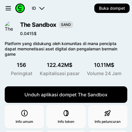
ID
Buka dompet
The Sandbox
SAND
0.0415$
Platform yang didukung oleh komunitas di mana pencipta
dapat memonetisasi aset digital dan pengalaman bermain
game
156
122.42M$
10.11M$
Peringkat
Kapitalisasi pasar
Volume 24 Jam
Unduh aplikasi dompet The Sandbox
Info umum
Info token
Info peluncuran