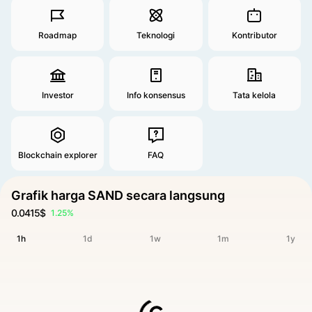
Roadmap
Teknologi
Kontributor
Investor
Info konsensus
Tata kelola
Blockchain explorer
FAQ
Grafik harga SAND secara langsung
0.0415$
1.25%
1h
1d
1w
1m
1y