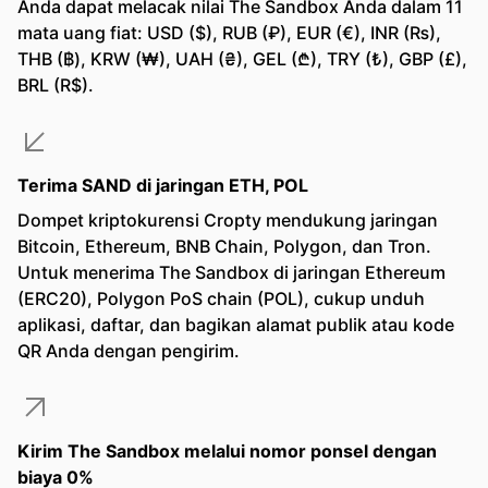
Anda dapat melacak nilai The Sandbox Anda dalam 11
mata uang fiat: USD ($), RUB (₽), EUR (€), INR (₨),
THB (฿), KRW (₩), UAH (₴), GEL (₾), TRY (₺), GBP (£),
BRL (R$).
Terima SAND di jaringan ETH, POL
Dompet kriptokurensi Cropty mendukung jaringan
Bitcoin, Ethereum, BNB Chain, Polygon, dan Tron.
Untuk menerima The Sandbox di jaringan Ethereum
(ERC20), Polygon PoS chain (POL), cukup unduh
aplikasi, daftar, dan bagikan alamat publik atau kode
QR Anda dengan pengirim.
Kirim The Sandbox melalui nomor ponsel dengan
biaya 0%