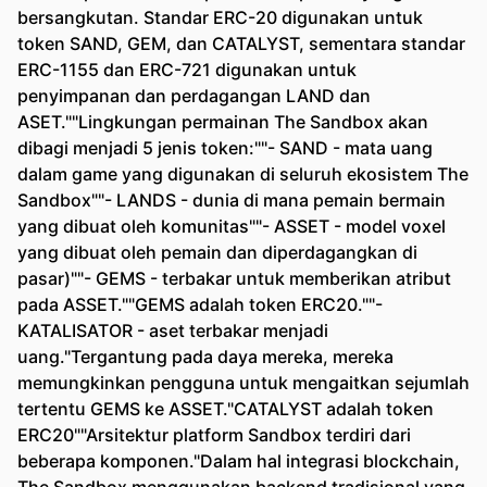
bersangkutan. Standar ERC-20 digunakan untuk
token SAND, GEM, dan CATALYST, sementara standar
ERC-1155 dan ERC-721 digunakan untuk
penyimpanan dan perdagangan LAND dan
ASET.""Lingkungan permainan The Sandbox akan
dibagi menjadi 5 jenis token:""- SAND - mata uang
dalam game yang digunakan di seluruh ekosistem The
Sandbox""- LANDS - dunia di mana pemain bermain
yang dibuat oleh komunitas""- ASSET - model voxel
yang dibuat oleh pemain dan diperdagangkan di
pasar)""- GEMS - terbakar untuk memberikan atribut
pada ASSET.""GEMS adalah token ERC20.""-
KATALISATOR - aset terbakar menjadi
uang."Tergantung pada daya mereka, mereka
memungkinkan pengguna untuk mengaitkan sejumlah
tertentu GEMS ke ASSET."CATALYST adalah token
ERC20""Arsitektur platform Sandbox terdiri dari
beberapa komponen."Dalam hal integrasi blockchain,