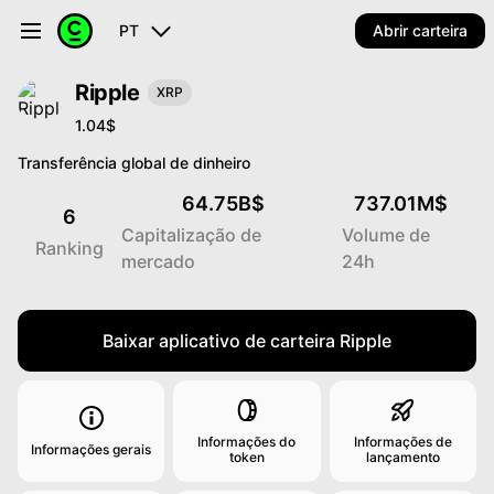
PT
Abrir carteira
Ripple
XRP
1.04$
Transferência global de dinheiro
64.75B$
737.01M$
6
Capitalização de
Volume de
Ranking
mercado
24h
Baixar aplicativo de carteira Ripple
Informações do
Informações de
Informações gerais
token
lançamento