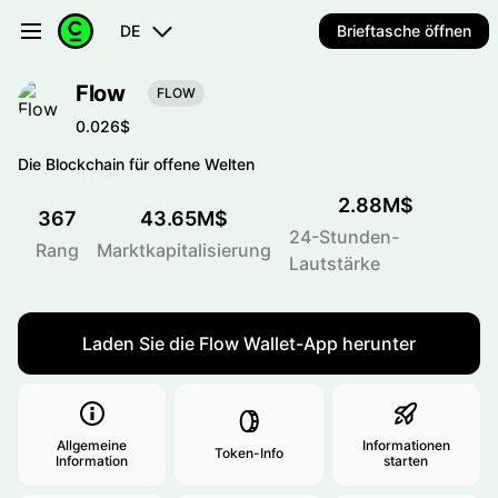
DE
Brieftasche öffnen
Flow
FLOW
0.026$
Die Blockchain für offene Welten
2.88M$
367
43.65M$
24-Stunden-
Rang
Marktkapitalisierung
Lautstärke
Laden Sie die Flow Wallet-App herunter
Allgemeine
Informationen
Token-Info
Information
starten