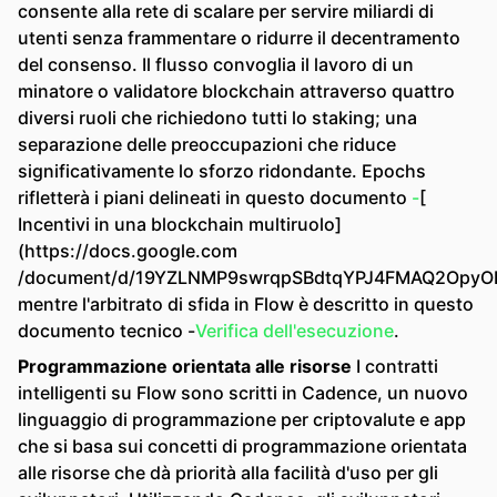
consente alla rete di scalare per servire miliardi di
utenti senza frammentare o ridurre il decentramento
del consenso. Il flusso convoglia il lavoro di un
minatore o validatore blockchain attraverso quattro
diversi ruoli che richiedono tutti lo staking; una
separazione delle preoccupazioni che riduce
significativamente lo sforzo ridondante. Epochs
rifletterà i piani delineati in questo documento
-
[
Incentivi in ​​una blockchain multiruolo]
(https://docs.google.com
/document/d/19YZLNMP9swrqpSBdtqYPJ4FMAQ2OpyODi
mentre l'arbitrato di sfida in Flow è descritto in questo
documento tecnico -
Verifica dell'esecuzione
.
Programmazione orientata alle risorse
I contratti
intelligenti su Flow sono scritti in Cadence, un nuovo
linguaggio di programmazione per criptovalute e app
che si basa sui concetti di programmazione orientata
alle risorse che dà priorità alla facilità d'uso per gli