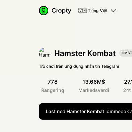
🇻🇳 Tiếng Việt
Hamster Kombat
HMS
Trò chơi trên ứng dụng nhắn tin Telegram
778
13.66M$
27
Rangering
Markedsverdi
24t
Last ned Hamster Kombat lommebok 