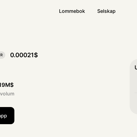
Lommebok
Selskap
0.00021$
TR
.19M$
 volum
app