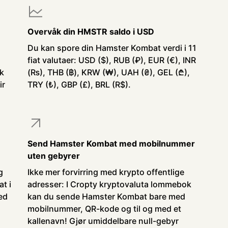
Overvåk din HMSTR saldo i USD
Du kan spore din Hamster Kombat verdi i 11
fiat valutaer: USD ($), RUB (₽), EUR (€), INR
rk
(₨), THB (฿), KRW (₩), UAH (₴), GEL (₾),
ir
TRY (₺), GBP (£), BRL (R$).
Send Hamster Kombat med mobilnummer
uten gebyrer
g
Ikke mer forvirring med krypto offentlige
t i
adresser: I Cropty kryptovaluta lommebok
ed
kan du sende Hamster Kombat bare med
mobilnummer, QR-kode og til og med et
kallenavn! Gjør umiddelbare null-gebyr