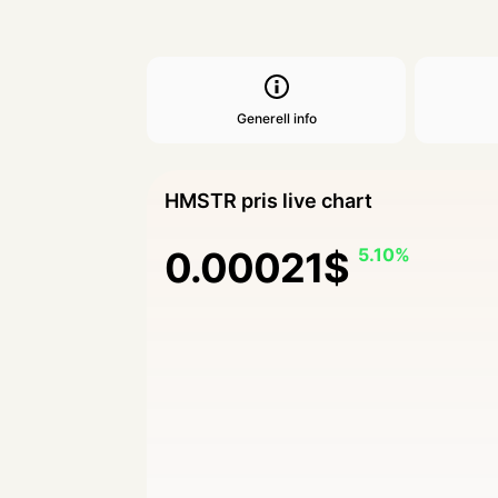
Generell info
HMSTR pris live chart
0.00021$
5.10%