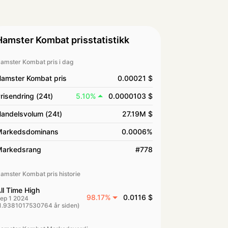
Hamster Kombat prisstatistikk
amster Kombat pris i dag
amster Kombat pris
0.00021 $
risendring (24t)
5.10%
0.0000103 $
andelsvolum (24t)
27.19M $
arkedsdominans
0.0006%
arkedsrang
#778
amster Kombat pris historie
ll Time High
98.17%
0.0116 $
ep 1 2024
1.9381017530764 år siden)