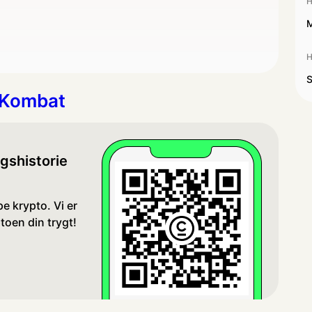
H
M
H
S
 Kombat
gshistorie
e krypto. Vi er
toen din trygt!