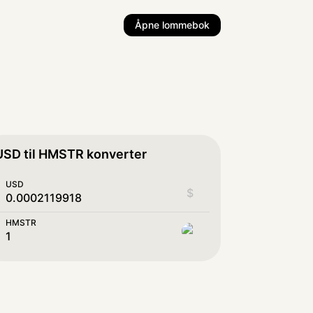
Åpne lommebok
USD til HMSTR konverter
USD
$
HMSTR