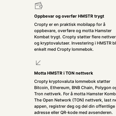
Oppbevar og overfør HMSTR trygt
Cropty er en praktisk mobilapp for å
oppbevare, overføre og motta Hamster
Kombat trygt. Cropty støtter flere nettve
og kryptovalutaer. Investering i HMSTR bl
enkelt med Cropty lommebok.
Motta HMSTR i TON nettverk
Cropty kryptovaluta lommebok støtter
Bitcoin, Ethereum, BNB Chain, Polygon o
Tron nettverk. For å motta Hamster Komba
The Open Network (TON) nettverk, last n
appen, registrer deg og del din offentlige
adresse eller QR-kode med avsenderen.