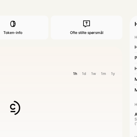
Token-info
Ofte stilte spørsmål
H
H
P
H
1h
1d
1w
1m
1y
M
M
H
A
S
(