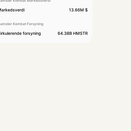
amster Kombat Markedsverdi
arkedsverdi
13.66M $
amster Kombat Forsyning
irkulerende forsyning
64.38B HMSTR