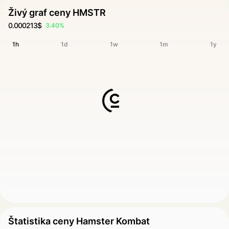
Živý graf ceny HMSTR
0.000213$
3.40%
1h
1d
1w
1m
1y
Štatistika ceny Hamster Kombat