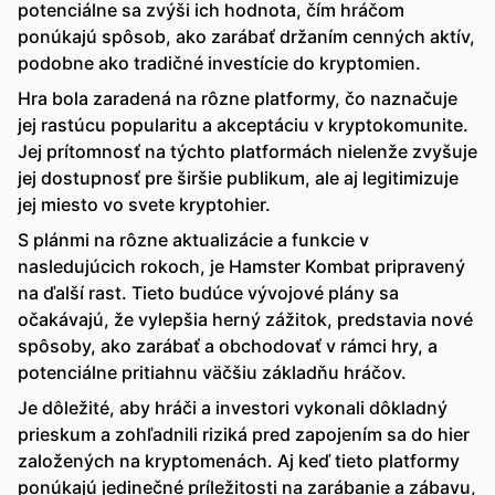
potenciálne sa zvýši ich hodnota, čím hráčom
ponúkajú spôsob, ako zarábať držaním cenných aktív,
podobne ako tradičné investície do kryptomien.
Hra bola zaradená na rôzne platformy, čo naznačuje
jej rastúcu popularitu a akceptáciu v kryptokomunite.
Jej prítomnosť na týchto platformách nielenže zvyšuje
jej dostupnosť pre širšie publikum, ale aj legitimizuje
jej miesto vo svete kryptohier.
S plánmi na rôzne aktualizácie a funkcie v
nasledujúcich rokoch, je Hamster Kombat pripravený
na ďalší rast. Tieto budúce vývojové plány sa
očakávajú, že vylepšia herný zážitok, predstavia nové
spôsoby, ako zarábať a obchodovať v rámci hry, a
potenciálne pritiahnu väčšiu základňu hráčov.
Je dôležité, aby hráči a investori vykonali dôkladný
prieskum a zohľadnili riziká pred zapojením sa do hier
založených na kryptomenách. Aj keď tieto platformy
ponúkajú jedinečné príležitosti na zarábanie a zábavu,