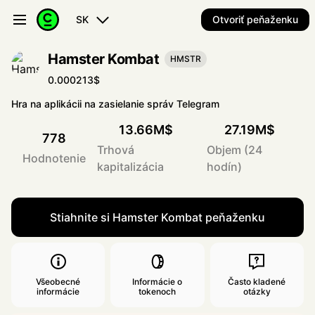
SK
Otvoriť peňaženku
Hamster Kombat
HMSTR
0.000213$
Hra na aplikácii na zasielanie správ Telegram
13.66M$
27.19M$
778
Trhová
Objem (24
Hodnotenie
kapitalizácia
hodín)
Stiahnite si Hamster Kombat peňaženku
Všeobecné
Informácie o
Často kladené
informácie
tokenoch
otázky