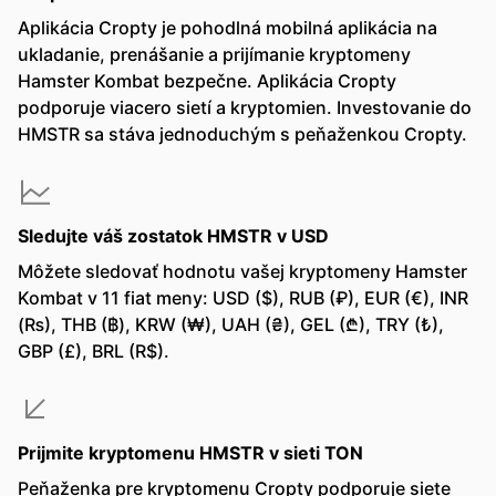
Aplikácia Cropty je pohodlná mobilná aplikácia na
ukladanie, prenášanie a prijímanie kryptomeny
Hamster Kombat bezpečne. Aplikácia Cropty
podporuje viacero sietí a kryptomien. Investovanie do
HMSTR sa stáva jednoduchým s peňaženkou Cropty.
Sledujte váš zostatok HMSTR v USD
Môžete sledovať hodnotu vašej kryptomeny Hamster
Kombat v 11 fiat meny: USD ($), RUB (₽), EUR (€), INR
(₨), THB (฿), KRW (₩), UAH (₴), GEL (₾), TRY (₺),
GBP (£), BRL (R$).
Prijmite kryptomenu HMSTR v sieti TON
Peňaženka pre kryptomenu Cropty podporuje siete