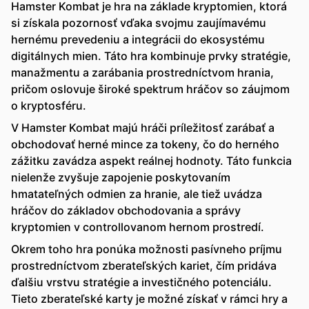
Hamster Kombat je hra na základe kryptomien, ktorá
si získala pozornosť vďaka svojmu zaujímavému
hernému prevedeniu a integrácii do ekosystému
digitálnych mien. Táto hra kombinuje prvky stratégie,
manažmentu a zarábania prostredníctvom hrania,
pričom oslovuje široké spektrum hráčov so záujmom
o kryptosféru.
V Hamster Kombat majú hráči príležitosť zarábať a
obchodovať herné mince za tokeny, čo do herného
zážitku zavádza aspekt reálnej hodnoty. Táto funkcia
nielenže zvyšuje zapojenie poskytovaním
hmatateľných odmien za hranie, ale tiež uvádza
hráčov do základov obchodovania a správy
kryptomien v controllovanom hernom prostredí.
Okrem toho hra ponúka možnosti pasívneho príjmu
prostredníctvom zberateľských kariet, čím pridáva
ďalšiu vrstvu stratégie a investičného potenciálu.
Tieto zberateľské karty je možné získať v rámci hry a