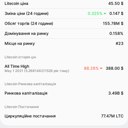
Litecoin ціна
45.50 $
Зміна ціни (24 години)
0.325%
0.147 $
Обсяг торгів (24 години)
155.78M $
Домінування на ринку
0.158%
Місце на ринку
#23
Litecoin історія цін
All Time High
88.26%
388.00 $
May 1 2021 (5.268146211526 рік тому)
Litecoin Ринкова капіталізація
Ринкова капіталізація
3.49B $
Litecoin Постачання
Циркуляційне постачання
77.47M LTC