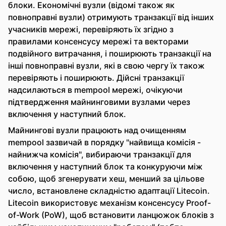
блоки. Економічні вузли (відомі також як
повноправні вузли) отримують транзакції від інших
учасників мережі, перевіряють їх згідно з
правилами консенсусу мережі та векторами
подвійного витрачання, і поширюють транзакції на
інші повноправні вузли, які в свою чергу їх також
перевіряють і поширюють. Дійсні транзакції
надсилаються в mempool мережі, очікуючи
підтвердження майнинговими вузлами через
включення у наступний блок.
Майнингові вузли працюють над очищенням
mempool зазвичай в порядку "найвища комісія -
найнижча комісія", вибираючи транзакції для
включення у наступний блок та конкуруючи між
собою, щоб згенерувати хеш, менший за цільове
число, встановлене складністю адаптації Litecoin.
Litecoin використовує механізм консенсусу Proof-
of-Work (PoW), щоб встановити ланцюжок блоків з