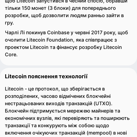
щоб Litecoin запустився в чесний спосіб, обравши
тільки 150 монет (3 блоки) для попереднього
розробки, щоб дозволити людям ранньо зайти в
гру.
Чарлі Лі покинув Coinbase у червні 2017 року, щоб
очолити Litecoin Foundation, яка співпрацює з
проектом Litecoin та фінансує розробку Litecoin
Core.
Litecoin пояснення технології
Litecoin - це протокол, що зберігається в
розподілених, часово відмічених блокчейні
нестрацьованих виходів транзакцій (UTXO).
Блокчейн підтримується мережею майнерів та
економічних вузлів, які перевіряють та поширюють
транзакції та конкурують між собою щодо
включення очікуючих транзакцій (mempool) в нові