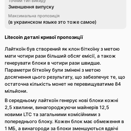
Точний тип викиду
Зменшення випуску
Максимальна пропозиція
(в украинском языке это тоже самое)
Litecoin деталі кривої пропозиції
Лайткоїн був створений як клон біткоїну з метою
мати чотири рази більший обсяг емісії, а також
генерувати блоки в чотири рази швидше.
Параметри біткоїну були змінені з метою
досягнення цього результату, що забезпечує те, що
остаточна кількість монет не перевищуватиме 84
мільйони.
В середньому лайткоїн генерує нові блоки кожні
2,5 хвилини, винагороджуючи майнерів 12,5
новими LTC та загальними комісійними з
попереднього блоку. Кожен блок має обмеження в
1 МБ, а винагороди за блоки зменшуються вдвічі