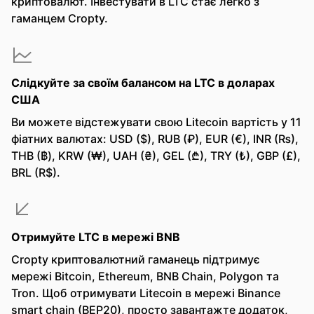
криптовалют. Інвестувати в LTC стає легко з
гаманцем Cropty.
Слідкуйте за своїм балансом на LTC в доларах
США
Ви можете відстежувати свою Litecoin вартість у 11
фіатних валютах: USD ($), RUB (₽), EUR (€), INR (₨),
THB (฿), KRW (₩), UAH (₴), GEL (₾), TRY (₺), GBP (£),
BRL (R$).
Отримуйте LTC в мережі BNB
Cropty криптовалютний гаманець підтримує
мережі Bitcoin, Ethereum, BNB Chain, Polygon та
Tron. Щоб отримувати Litecoin в мережі Binance
smart chain (BEP20), просто завантажте додаток,