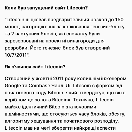
Коли був запущений сайт Litecoin?
"Litecoin ініціював предварительний розкоп до 150
монет, нагородження за копіювання генезис-блоку
та 2 наступних блоків, які спочатку були
зарезервовані на проєктні винагороди для
розробки. Його генезис-блок був створений
10/7/2011".
Як з'явився сайт Litecoin?
Створений у жовтні 2011 року колишнім інженером
Google та Coinbase Чарлі Лі, Litecoin є форком від
початкового коду Bitcoin, який стверджує, що він є
«сріблом до золота Bitcoin». Технічно, Litecoin
майже ідентичний Bitcoin з ключовими
відмінностями, що стосуються часу блоків, обсягу,
алгоритму хешування та початкового розподілу.
Litecoin мав на меті зберегти найкращі аспекти