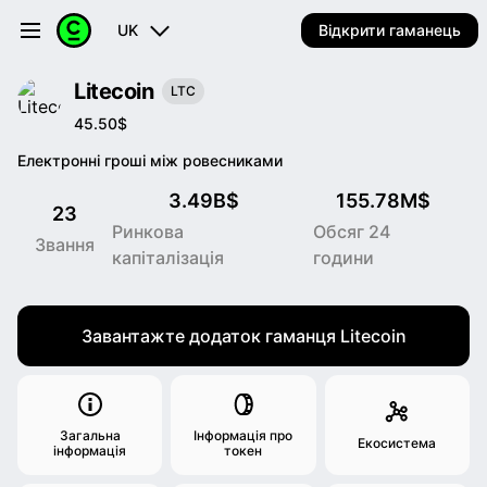
UK
Відкрити гаманець
Litecoin
LTC
45.50$
Електронні гроші між ровесниками
3.49B$
155.78M$
23
Ринкова
Обсяг 24
Звання
капіталізація
години
Завантажте додаток гаманця Litecoin
Загальна
Інформація про
Екосистема
інформація
токен