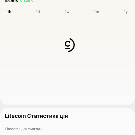
45.50$
0.325%
1h
1d
1w
1m
1y
Litecoin Статистика цін
Litecoin ціна сьогодні