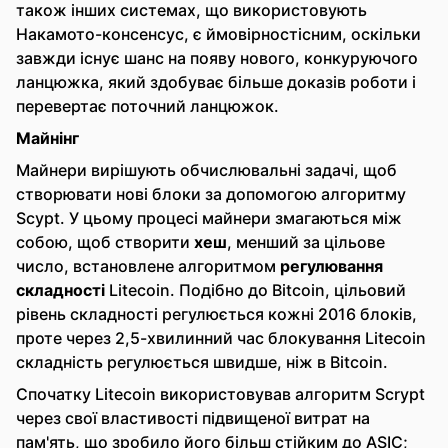
також інших системах, що використовують
Накамото-консенсус, є ймовірностісним, оскільки
завжди існує шанс на появу нового, конкуруючого
ланцюжка, який здобуває більше доказів роботи і
перевертає поточний ланцюжок.
Майнінг
Майнери вирішують обчислювальні задачі, щоб
створювати нові блоки за допомогою алгоритму
Scypt. У цьому процесі майнери змагаються між
собою, щоб створити
хеш
, менший за цільове
число, встановлене алгоритмом
регулювання
складності
Litecoin. Подібно до Bitcoin, цільовий
рівень складності регулюється кожні 2016 блоків,
проте через 2,5-хвилинний час блокування Litecoin
складність регулюється швидше, ніж в Bitcoin.
Спочатку Litecoin використовував алгоритм Scrypt
через свої властивості підвищеної витрат на
пам'ять, що зробило його більш стійким до ASIC;