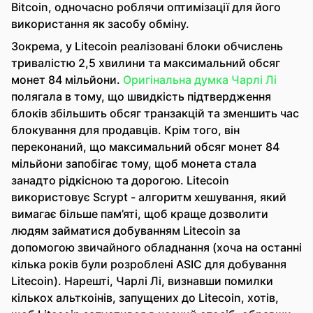
Bitcoin, одночасно роблячи оптимізації для його
використання як засобу обміну.
Зокрема, у Litecoin реалізовані блоки обчислень
тривалістю 2,5 хвилини та максимальний обсяг
монет 84 мільйони.
Оригінальна думка Чарлі Лі
полягала в тому, що швидкість підтвердження
блоків збільшить обсяг транзакцій та зменшить час
блокування для продавців. Крім того, він
переконаний, що максимальний обсяг монет 84
мільйони запобігає тому, щоб монета стала
занадто рідкісною та дорогою. Litecoin
використовує Scrypt - алгоритм хешування, який
вимагає більше пам’яті, щоб краще дозволити
людям займатися добуванням Litecoin за
допомогою звичайного обладнання (хоча на останні
кілька років були розроблені ASIC для добування
Litecoin). Нарешті, Чарлі Лі, визнавши помилки
кількох альткоінів, запущених до Litecoin, хотів,