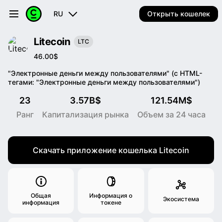
RU
Открыть кошелек
Litecoin
LTC
46.00$
"Электронные деньги между пользователями" (с HTML-
тегами: "Электронные деньги между пользователями")
23
3.57B$
121.54M$
Ранг
Капитализация рынка
Объем за 24 часа
Скачать приложение кошелька Litecoin
Общая
Информация о
Экосистема
информация
токене