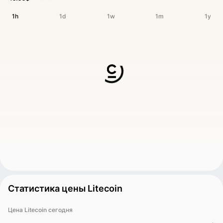
1h
1d
1w
1m
1y
Статистика цены Litecoin
Цена Litecoin сегодня