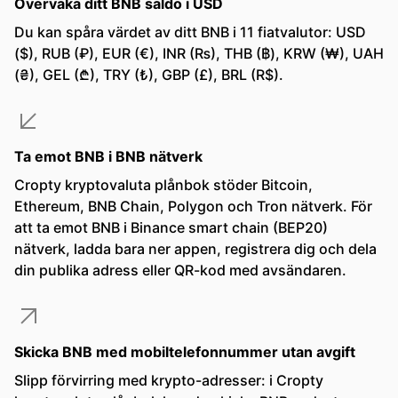
Övervaka ditt BNB saldo i USD
Du kan spåra värdet av ditt BNB i 11 fiatvalutor: USD
($), RUB (₽), EUR (€), INR (₨), THB (฿), KRW (₩), UAH
(₴), GEL (₾), TRY (₺), GBP (£), BRL (R$).
Ta emot BNB i BNB nätverk
Cropty kryptovaluta plånbok stöder Bitcoin,
Ethereum, BNB Chain, Polygon och Tron nätverk. För
att ta emot BNB i Binance smart chain (BEP20)
nätverk, ladda bara ner appen, registrera dig och dela
din publika adress eller QR-kod med avsändaren.
Skicka BNB med mobiltelefonnummer utan avgift
Slipp förvirring med krypto-adresser: i Cropty