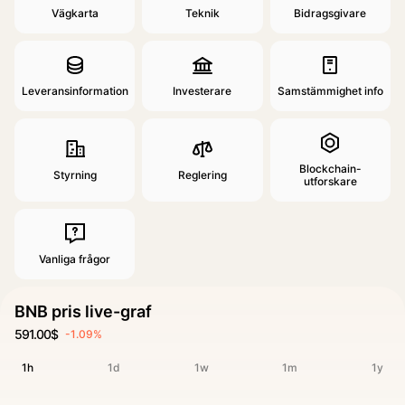
Vägkarta
Teknik
Bidragsgivare
Leveransinformation
Investerare
Samstämmighet info
Blockchain-
Styrning
Reglering
utforskare
Vanliga frågor
BNB pris live-graf
591.00$
-1.09%
1h
1d
1w
1m
1y