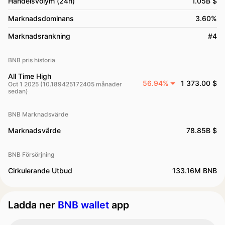
Handelsvolym (24h)
1.05B $
Marknadsdominans
3.60%
Marknadsrankning
#4
BNB pris historia
All Time High
56.94%
1 373.00 $
Oct 1 2025 (10.189425172405 månader
sedan)
BNB Marknadsvärde
Marknadsvärde
78.85B $
BNB Försörjning
Cirkulerande Utbud
133.16M BNB
Ladda ner
BNB wallet
app