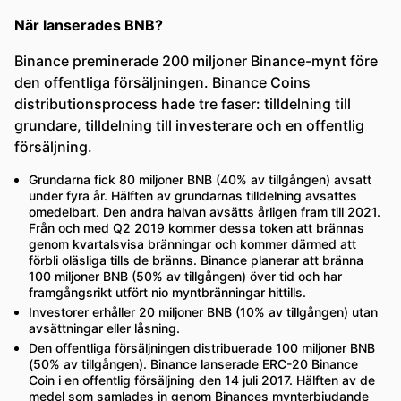
När lanserades BNB?
Binance preminerade 200 miljoner Binance-mynt före
den offentliga försäljningen. Binance Coins
distributionsprocess hade tre faser: tilldelning till
grundare, tilldelning till investerare och en offentlig
försäljning.
Grundarna fick 80 miljoner BNB (40% av tillgången) avsatt
under fyra år. Hälften av grundarnas tilldelning avsattes
omedelbart. Den andra halvan avsätts årligen fram till 2021.
Från och med Q2 2019 kommer dessa token att brännas
genom kvartalsvisa bränningar och kommer därmed att
förbli oläsliga tills de bränns. Binance planerar att bränna
100 miljoner BNB (50% av tillgången) över tid och har
framgångsrikt utfört nio myntbränningar hittills.
Investorer erhåller 20 miljoner BNB (10% av tillgången) utan
avsättningar eller låsning.
Den offentliga försäljningen distribuerade 100 miljoner BNB
(50% av tillgången). Binance lanserade ERC-20 Binance
Coin i en offentlig försäljning den 14 juli 2017. Hälften av de
medel som samlades in genom Binances mynterbjudande