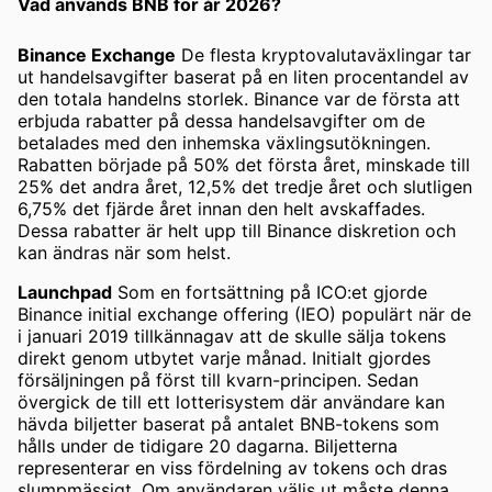
Vad används BNB för år 2026?
Binance Exchange
De flesta kryptovalutaväxlingar tar
ut handelsavgifter baserat på en liten procentandel av
den totala handelns storlek. Binance var de första att
erbjuda rabatter på dessa handelsavgifter om de
betalades med den inhemska växlingsutökningen.
Rabatten började på 50% det första året, minskade till
25% det andra året, 12,5% det tredje året och slutligen
6,75% det fjärde året innan den helt avskaffades.
Dessa rabatter är helt upp till Binance diskretion och
kan ändras när som helst.
Launchpad
Som en fortsättning på ICO:et gjorde
Binance initial exchange offering (IEO) populärt när de
i januari 2019 tillkännagav att de skulle sälja tokens
direkt genom utbytet varje månad. Initialt gjordes
försäljningen på först till kvarn-principen. Sedan
övergick de till ett lotterisystem där användare kan
hävda biljetter baserat på antalet BNB-tokens som
hålls under de tidigare 20 dagarna. Biljetterna
representerar en viss fördelning av tokens och dras
slumpmässigt. Om användaren väljs ut måste denna