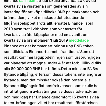
Binance
sa initialt
att det skulle använda 20% av de
kvartalsvisa vinsterna som genererades av sin
lansering för att köpa tillbaka BNB på marknaden och
bränna dem, vilket minskade det utestående
tillgångsbeloppet.Trots allt, ersatte Binance i april
2019 avsnittet i vitboken som var avsett för
kvartalsvisa återköpsplaner med en avsnitt om
kvartalsvisa brännplaner."I juli 2019
meddelade
Binance att det kommer att brinna upp BNB-token
som tilldelats Binance-teamet i framtiden."Som ett
resultat kommer laguppdelningen som ursprungligen
var planerad att mogna under 4 år att förbli illikvid tills
alla 80 000 000 BNB har bränts.Detta minskar BNB:s
flytande tillgång, eftersom dessa tokens inte längre är
flytande, men det minskar också den potentiella
flytande tillgångsinflationsfrekvensen som skulle ha
inträffat genom avkastningen av dessa tokens.Från
och med idag har Binance genomfört 15 kvartalsvisa
token-bränningar, vilket har resulterat i förstörelsen