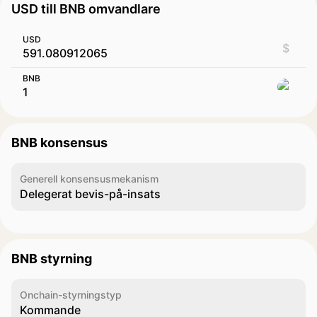
USD till BNB omvandlare
USD
$
BNB
BNB konsensus
Generell konsensusmekanism
Delegerat bevis-på-insats
BNB styrning
Onchain-styrningstyp
Kommande