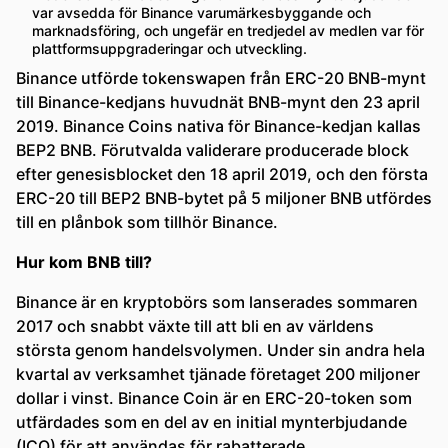
var avsedda för Binance varumärkesbyggande och
marknadsföring, och ungefär en tredjedel av medlen var för
plattformsuppgraderingar och utveckling.
Binance utförde tokenswapen från ERC-20 BNB-mynt
till Binance-kedjans huvudnät BNB-mynt den 23 april
2019. Binance Coins nativa för Binance-kedjan kallas
BEP2 BNB. Förutvalda validerare producerade block
efter genesisblocket den 18 april 2019, och den första
ERC-20 till BEP2 BNB-bytet på 5 miljoner BNB utfördes
till en plånbok som tillhör Binance.
Hur kom BNB till?
Binance är en kryptobörs som lanserades sommaren
2017 och snabbt växte till att bli en av världens
största genom handelsvolymen. Under sin andra hela
kvartal av verksamhet tjänade företaget 200 miljoner
dollar i vinst. Binance Coin är en ERC-20-token som
utfärdades som en del av en initial mynterbjudande
(ICO) för att användas för rabatterade