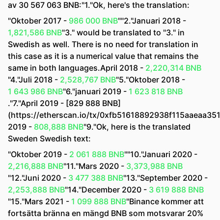
av 30 567 063 BNB:"1."Ok, here's the translation:
"Oktober 2017 -
986 000 BNB
""2."Januari 2018 -
1,821,586 BNB
"3." would be translated to "3." in
Swedish as well. There is no need for translation in
this case as it is a numerical value that remains the
same in both languages.April 2018 -
2,220,314 BNB
"4."Juli 2018 -
2,528,767 BNB
"5."Oktober 2018 -
1 643 986 BNB
"6."januari 2019 -
1 623 818 BNB
."7."April 2019 - [829 888 BNB]
(https://etherscan.io/tx/0xfb51618892938f115aaeaa3
2019 -
808,888 BNB
"9."Ok, here is the translated
Sweden Swedish text:
"Oktober 2019 -
2 061 888 BNB
""10."Januari 2020 -
2,216,888 BNB
"11."Mars 2020 -
3,373,988 BNB
"12."Juni 2020 -
3 477 388 BNB
"13."September 2020 -
2,253,888 BNB
"14."December 2020 -
3 619 888 BNB
"15."Mars 2021 -
1 099 888 BNB
"Binance kommer att
fortsätta bränna en mängd BNB som motsvarar 20%