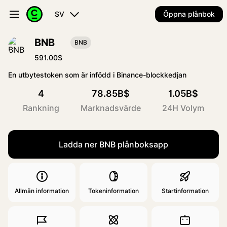
SV
Öppna plånbok
BNB
BNB
591.00$
En utbytestoken som är infödd i Binance-blockkedjan
4
78.85B$
1.05B$
Rankning
Marknadsvärde
24H Volym
Ladda ner BNB plånboksapp
Allmän information
Tokeninformation
Startinformation