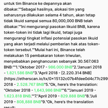
untuk tim Binance ke depannya akan
dibakar.""Sebagai hasilnya, alokasi tim yang
seharusnya dilakukan selama 4 tahun, akan tetap
tidak likuid sampai semua 80,000,000 BNB telah
dibakar.""Ini mengurangi pasokan likuid BNB, karena
token-token ini tidak lagi likuid, tetapi juga
mengurangi tingkat inflasi potensial pasokan likuid
yang akan terjadi melalui pemberian hak atas token-
token tersebut.""Mulai hari ini, Binance telah
melakukan 15 pembakaran token triwulan,
menyebabkan penghancuran sebanyak 30.567.063
BNB:""1."Oktober 2017 -
986.000 BNB
"2."Januari 2018
-
1.821.586 BNB
"3."April 2018 - [2.220.314 BNB]
(https://etherscan.io/tx/0x15132c07b4fdee0d4c77c29
2018 -
2.528.767 BNB
"5."Ok, here's the translation:
"Oktober 2018 -
1,643,986 BNB
""6.""Januari 2019 -
1.623.818 BNB
.""7."April 2019 -
829.888 BNB
"8."Juli
2019 -
808,888 BNB
"9."Ok, here's the translation
result: