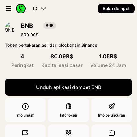
ID
Buka dompet
BNB
BNB
600.00$
Token pertukaran asli dari blockchain Binance
4
80.09B$
1.05B$
Peringkat
Kapitalisasi pasar
Volume 24 Jam
Unduh aplikasi dompet BNB
Info umum
Info token
Info peluncuran