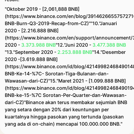
"Oktober 2019 - [2,061,888 BNB]
(https://www.binance.com/en/blog/3914626655757271
BNB-Burn-Q3-2019-Recap-from-CZ)""10."Januari
2020 - [2.216.888 BNB]
(https://www.binance.com/en/support/announcement/
2020 -
3.373.988 BNB
"12."Juni 2020 -
3.477.388 BNB
"13."September 2020 -
2.253.888 BNB
"14."Desember
2020 -[3.619.888 BNB]
(https://www.binance.com/id/blog/421499824684901
BNB-Ke-14-%7C- Sorotan-Tiga-Bulanan-dan-
Wawasan-dari-CZ)"15."Maret 2021 - [1.099.888 BNB]
(https://www.binance.com/id/blog/421499824684901
BNB-ke-15-%7C Sorotan-Per-Quarter-dan-Wawasan-
dari-CZ)"Binance akan terus membakar sejumlah BNB
yang setara dengan 20% dari keuntungan per
kuartalnya hingga pasokan yang tertunda (pasokan
yang ada di on-chain) mencapai 100.000.000 BNB."