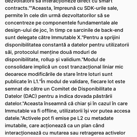
dezvoltatorii să interacționeze direct cu smart
contracts.""Aceasta, împreună cu SDK-urile sale,
permite în cele din urmă dezvoltatorilor să se
concentreze pe componentele fundamentale ale
design-ului de joc, în timp ce sarcinile de back-end
sunt delegate către Immutable X."Pentru a sprijini
disponibilitatea constantă a datelor pentru utilizatorii
săi, protocolul menține două moduri de
disponibilitate, rollup și validium."Modul de
consolidare implică un cost tranzacțional liniar mic
deoarece modificările de stare între loturi sunt
publicate în L1."În modul de validare, fiecare lot este
semnat de către un Comitet de Disponibilitate a
Datelor (DAC) pentru a indica dovada păstrării
datelor."Aceasta înseamnă că chiar și în cazul în care
Immutable va fi offline, utilizatorii își vor putea accesa
datele."Activele pot fi emise pe L2 cu metadate
imutabile, care acționează ca un plan când
interacționează cu mutarea sau retragerea activelor