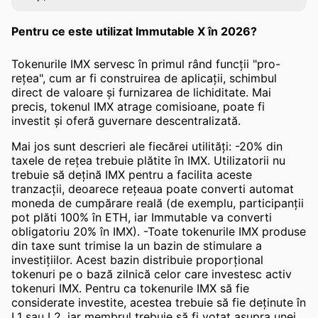
Pentru ce este utilizat Immutable X în 2026?
Tokenurile IMX servesc în primul rând funcții "pro-
rețea", cum ar fi construirea de aplicații, schimbul
direct de valoare și furnizarea de lichiditate. Mai
precis, tokenul IMX atrage comisioane, poate fi
investit și oferă guvernare descentralizată.
Mai jos sunt descrieri ale fiecărei utilități: -20% din
taxele de rețea trebuie plătite în IMX. Utilizatorii nu
trebuie să dețină IMX pentru a facilita aceste
tranzacții, deoarece rețeaua poate converti automat
moneda de cumpărare reală (de exemplu, participanții
pot plăti 100% în ETH, iar Immutable va converti
obligatoriu 20% în IMX). -Toate tokenurile IMX produse
din taxe sunt trimise la un bazin de stimulare a
investițiilor. Acest bazin distribuie proporțional
tokenuri pe o bază zilnică celor care investesc activ
tokenuri IMX. Pentru ca tokenurile IMX să fie
considerate investite, acestea trebuie să fie deținute în
L1 sau L2, iar membrul trebuie să fi votat asupra unei