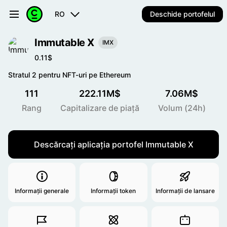
RO
Deschide portofelul
Immutable X
IMX
0.11$
Stratul 2 pentru NFT-uri pe Ethereum
111
222.11M$
7.06M$
Rang
Capitalizare de piață
Volum (24h)
Descărcați aplicația portofel Immutable X
Informații generale
Informații token
Informații de lansare