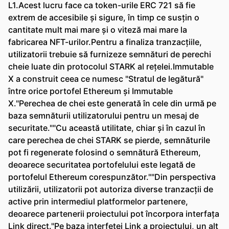
L1.Acest lucru face ca token-urile ERC 721 să fie
extrem de accesibile și sigure, în timp ce susțin o
cantitate mult mai mare și o viteză mai mare la
fabricarea NFT-urilor.Pentru a finaliza tranzacțiile,
utilizatorii trebuie să furnizeze semnături de perechi
cheie luate din protocolul STARK al rețelei.Immutable
X a construit ceea ce numesc "Stratul de legătură"
între orice portofel Ethereum și Immutable
X."Perechea de chei este generată în cele din urmă pe
baza semnăturii utilizatorului pentru un mesaj de
securitate.""Cu această utilitate, chiar și în cazul în
care perechea de chei STARK se pierde, semnăturile
pot fi regenerate folosind o semnătură Ethereum,
deoarece securitatea portofelului este legată de
portofelul Ethereum corespunzător.""Din perspectiva
utilizării, utilizatorii pot autoriza diverse tranzacții de
active prin intermediul platformelor partenere,
deoarece partenerii proiectului pot încorpora interfața
Link direct."Pe baza interfeței Link a proiectului, un alt