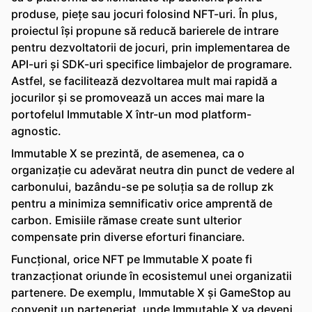
produse, piețe sau jocuri folosind NFT-uri. În plus,
proiectul își propune să reducă barierele de intrare
pentru dezvoltatorii de jocuri, prin implementarea de
API-uri și SDK-uri specifice limbajelor de programare.
Astfel, se facilitează dezvoltarea mult mai rapidă a
jocurilor și se promovează un acces mai mare la
portofelul Immutable X într-un mod platform-
agnostic.
Immutable X se prezintă, de asemenea, ca o
organizație cu adevărat neutra din punct de vedere al
carbonului, bazându-se pe soluția sa de rollup zk
pentru a minimiza semnificativ orice amprentă de
carbon. Emisiile rămase create sunt ulterior
compensate prin diverse eforturi financiare.
Funcțional, orice NFT pe Immutable X poate fi
tranzacționat oriunde în ecosistemul unei organizatii
partenere. De exemplu, Immutable X și GameStop au
convenit un parteneriat, unde Immutable X va deveni