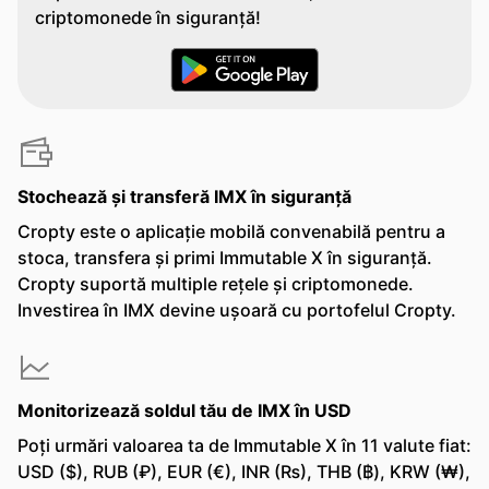
criptomonede în siguranță!
Stochează și transferă IMX în siguranță
Cropty este o aplicație mobilă convenabilă pentru a
stoca, transfera și primi Immutable X în siguranță.
Cropty suportă multiple rețele și criptomonede.
Investirea în IMX devine ușoară cu portofelul Cropty.
Monitorizează soldul tău de IMX în USD
Poți urmări valoarea ta de Immutable X în 11 valute fiat:
USD ($), RUB (₽), EUR (€), INR (₨), THB (฿), KRW (₩),