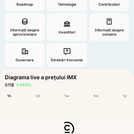
Roadmap
Tehnologie
Contribuitori
Informații despre
Informații despre
Investitori
aprovizionare
consens
Guvernare
Întrebări frecvente
Diagrama live a prețului IMX
0.11$
0.0425%
1h
1d
1w
1m
1y