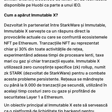
disponibile pe Huobi ca parte a unui IEO.
Cum a apărut Immutable X?
Dezvoltat în parteneriat între StarkWare și Immutable,
Immutable X servește ca un răspuns direct la
provocările actuale cu care se confruntă ecosistemele
NFT pe Ethereum. Tranzacțiile NFT au reprezentat
chiar și 30% din toate activitățile de rețea,
experimentând adesea timpi de procesare lenti, taxe
mari cu gaz și chiar tranzacții eșuate. Immutable X
utilizează zero cunoștințe specifice (zk) rollup, numit
zk STARK (dezvoltat de StarkWare) pentru a combate
aceste probleme persistente. Rețeaua se mândrește
cu până la 9.000 de tranzacții pe secundă, utilizând în
același timp costuri zero cu gaze și profitând de
securitatea Layer 1 a Ethereum.
Un obiectiv principal al Immutable X este să servească
ca o platformă de lichiditate tip backend pentru