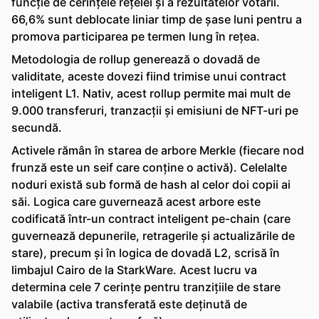
funcție de cerințele rețelei și a rezultatelor votării.
66,6% sunt deblocate liniar timp de șase luni pentru a
promova participarea pe termen lung în rețea.
Metodologia de rollup generează o dovadă de
validitate, aceste dovezi fiind trimise unui contract
inteligent L1. Nativ, acest rollup permite mai mult de
9.000 transferuri, tranzacții și emisiuni de NFT-uri pe
secundă.
Activele rămân în starea de arbore Merkle (fiecare nod
frunză este un seif care conține o activă). Celelalte
noduri există sub formă de hash al celor doi copii ai
săi. Logica care guvernează acest arbore este
codificată într-un contract inteligent pe-chain (care
guvernează depunerile, retragerile și actualizările de
stare), precum și în logica de dovadă L2, scrisă în
limbajul Cairo de la StarkWare. Acest lucru va
determina cele 7 cerințe pentru tranzițiile de stare
valabile (activa transferată este deținută de