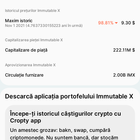
Istoricul prețurilor Immutable X
Maxim istoric
98.81%
9.30 $
Nov 1 2021 (4.7637330155223 ani în urmă)
Capitalizarea pieței Immutable X
Capitalizare de piață
222.11M $
Aprovizionarea Immutable X
Circulație furnizare
2.00B IMX
Descarcă aplicația portofelului Immutable X
Începe-ți istoricul câștigurilor crypto cu
Cropty app
Un amestec grozav: bakn, swap, cumpără
criptomonede. Nu suntem bancă, dar stocăm