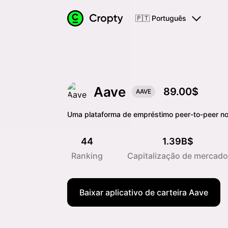
🇵🇹 Português
Aave
89.00$
AAVE
Uma plataforma de empréstimo peer-to-peer n
44
1.39B$
Ranking
Capitalização de mercado
Baixar aplicativo de carteira Aave