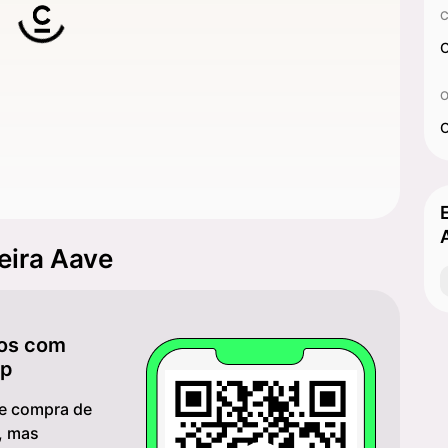
C
C
O
O
teira Aave
hos com
pp
 e compra de
, mas