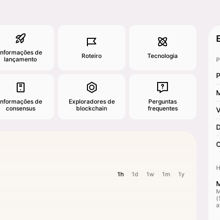
Informações de
Roteiro
Tecnologia
lançamento
P
P
M
Informações de
Exploradores de
Perguntas
consensus
blockchain
frequentes
V
D
C
H
1h
1d
1w
1m
1y
M
M
(
a