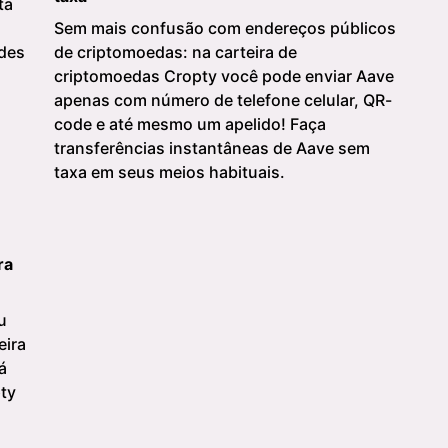
ta
Sem mais confusão com endereços públicos
edes
de criptomoedas: na carteira de
criptomoedas Cropty você pode enviar Aave
apenas com número de telefone celular, QR-
code e até mesmo um apelido! Faça
transferências instantâneas de Aave sem
taxa em seus meios habituais.
ra
u
eira
á
pty