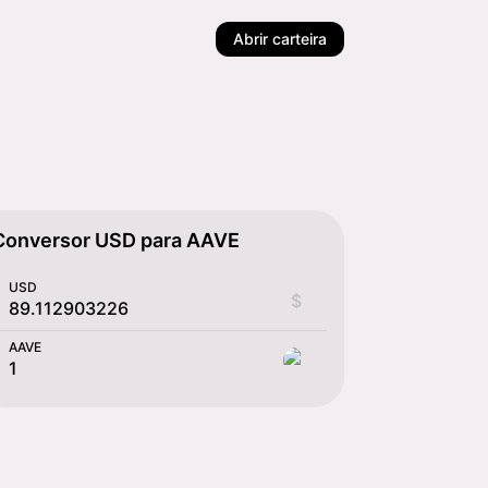
Abrir carteira
Conversor USD para AAVE
USD
$
AAVE