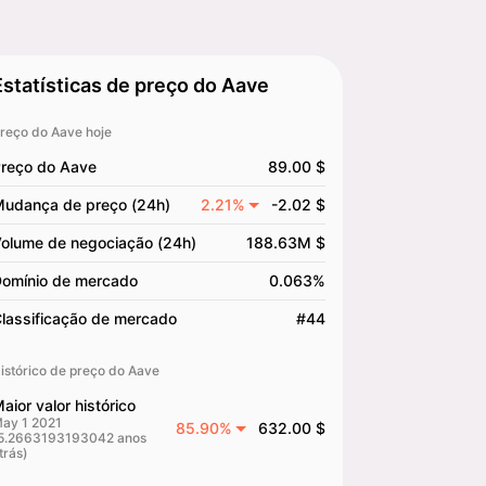
Estatísticas de preço do Aave
reço do Aave hoje
reço do Aave
89.00 $
udança de preço (24h)
2.21%
-2.02 $
olume de negociação (24h)
188.63M $
omínio de mercado
0.063%
lassificação de mercado
#44
istórico de preço do Aave
aior valor histórico
ay 1 2021
85.90%
632.00 $
5.2663193193042 anos
trás)