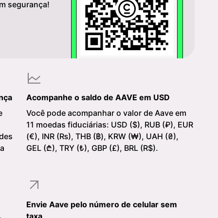
m segurança!
nça
Acompanhe o saldo de AAVE em USD
e
Você pode acompanhar o valor de Aave em
11 moedas fiduciárias: USD ($), RUB (₽), EUR
edes
(€), INR (₨), THB (฿), KRW (₩), UAH (₴),
na
GEL (₾), TRY (₺), GBP (£), BRL (R$).
Envie Aave pelo número de celular sem
taxa