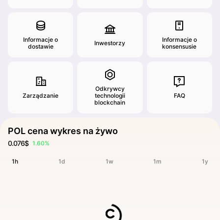
Informacje o
Informacje o
Inwestorzy
dostawie
konsensusie
Odkrywcy
Zarządzanie
technologii
FAQ
blockchain
POL cena wykres na żywo
0.076$
1.60%
1h
1d
1w
1m
1y