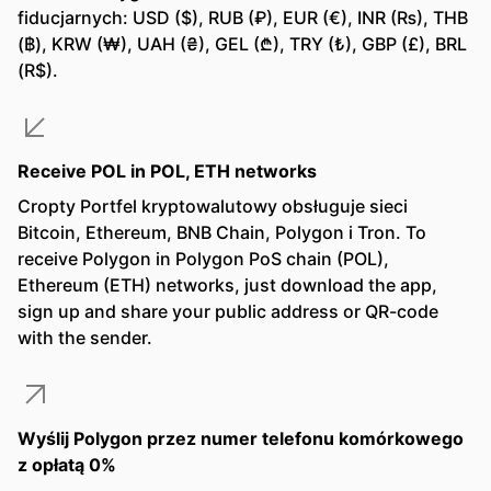
fiducjarnych: USD ($), RUB (₽), EUR (€), INR (₨), THB
(฿), KRW (₩), UAH (₴), GEL (₾), TRY (₺), GBP (£), BRL
(R$).
Receive POL in POL, ETH networks
Cropty Portfel kryptowalutowy obsługuje sieci
Bitcoin, Ethereum, BNB Chain, Polygon i Tron. To
receive Polygon in Polygon PoS chain (POL),
Ethereum (ETH) networks, just download the app,
sign up and share your public address or QR-code
with the sender.
Wyślij Polygon przez numer telefonu komórkowego
z opłatą 0%