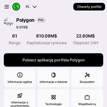
PL
Otwarty portfel
Polygon
POL
0.076$
61
810.09M$
22.60M$
Ranga
Kapitalizacja rynkowa
Objętość 24H
Pobierz aplikację portfela Polygon
Informacje ogólne
Informacje o tokenie
Ekosystem
Informacje o
Technologia
Współtwórcy
uruchomieniu