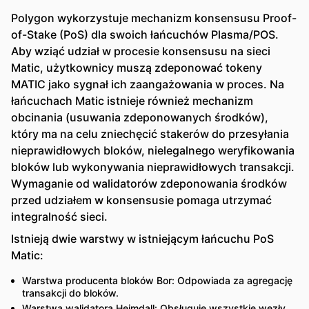
Polygon wykorzystuje mechanizm konsensusu Proof-
of-Stake (PoS) dla swoich łańcuchów Plasma/POS.
Aby wziąć udział w procesie konsensusu na sieci
Matic, użytkownicy muszą zdeponować tokeny
MATIC jako sygnał ich zaangażowania w proces. Na
łańcuchach Matic istnieje również mechanizm
obcinania (usuwania zdeponowanych środków),
który ma na celu zniechęcić stakerów do przesyłania
nieprawidłowych bloków, nielegalnego weryfikowania
bloków lub wykonywania nieprawidłowych transakcji.
Wymaganie od walidatorów zdeponowania środków
przed udziałem w konsensusie pomaga utrzymać
integralność sieci.
Istnieją dwie warstwy w istniejącym łańcuchu PoS
Matic:
Warstwa producenta bloków Bor: Odpowiada za agregację
transakcji do bloków.
Warstwa walidatora Heimdall: Obsługuje wszystkie węzły