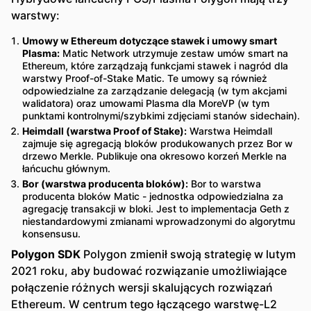
warstwy:
Umowy w Ethereum dotyczące stawek i umowy smart
Plasma:
Matic Network utrzymuje zestaw umów smart na
Ethereum, które zarządzają funkcjami stawek i nagród dla
warstwy Proof-of-Stake Matic. Te umowy są również
odpowiedzialne za zarządzanie delegacją (w tym akcjami
walidatora) oraz umowami Plasma dla MoreVP (w tym
punktami kontrolnymi/szybkimi zdjęciami stanów sidechain).
Heimdall (warstwa Proof of Stake):
Warstwa Heimdall
zajmuje się agregacją bloków produkowanych przez Bor w
drzewo Merkle. Publikuje ona okresowo korzeń Merkle na
łańcuchu głównym.
Bor (warstwa producenta bloków):
Bor to warstwa
producenta bloków Matic - jednostka odpowiedzialna za
agregację transakcji w bloki. Jest to implementacja Geth z
niestandardowymi zmianami wprowadzonymi do algorytmu
konsensusu.
Polygon SDK
Polygon zmienił swoją strategię w lutym
2021 roku, aby budować rozwiązanie umożliwiające
połączenie różnych wersji skalujących rozwiązań
Ethereum. W centrum tego łączącego warstwę-L2