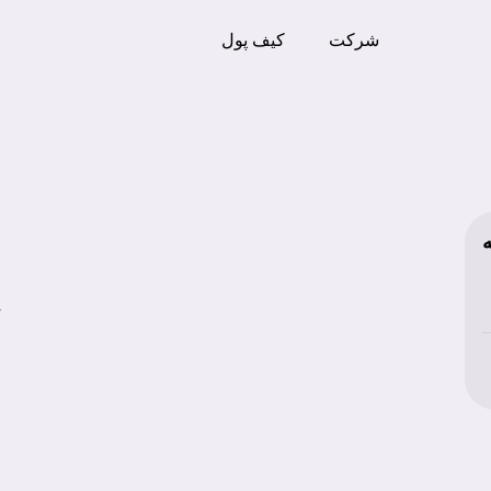
شرکت
کیف پول
ح