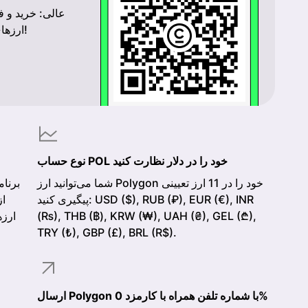
عالی: خرید و ف
ارزهای رمزنگاری شما را به امانت در اختیار داریم!
نوع حساب POL خود را در دلار نظارت کنید
شما می‌توانید ارز Polygon خود را در 11 ارز تعیینی
پیگیری کنید: USD ($), RUB (₽), EUR (€), INR
(₨), THB (฿), KRW (₩), UAH (₴), GEL (₾),
ارزه
TRY (₺), GBP (£), BRL (R$).
ارسال Polygon با شماره تلفن همراه با کارمزد 0%