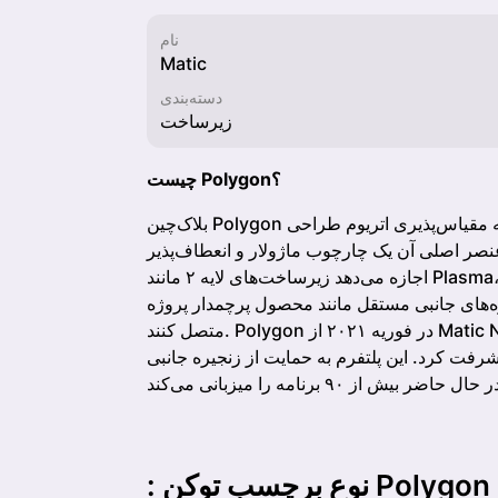
نام
Matic
دسته‌بندی
زیرساخت
چیست Polygon؟
بلاک‌چین Polygon یک پلتفرم است که برای حمایت از توسعه زیرساخت و کمک به مقیاس‌پذیری اتریوم طراحی
آن یک چارچوب ماژولار و انعطاف‌پذیر (Polygon SDK) است که به توسعه‌دهندگان
اجازه می‌دهد زیرساخت‌های لایه ۲ مانند Plasma، Optimistic Rollups، zkRollups و Validium و همچنین
 جانبی مستقل مانند محصول پرچمدار پروژه، Matic POS (Proof-of-Stake) را بسازند و به هم
متصل کنند. Polygon در فوریه ۲۰۲۱ از Matic Network تغییر نام داد و به سمت حمایت از چندین زیرساخت
۲ پیشرفت کرد. این پلتفرم به حمایت از زنجیره جانبی Matic POS و سیستم پرداخت مبتنی بر Plasma
: نوع برچسب توکنِ Polygon