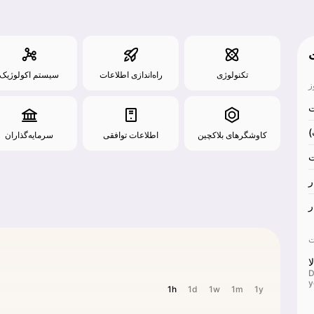
تکنولوژی
راه‌اندازی اطلاعات
سیستم اکولوژیک
کاوشگرهای بلاکچین
اطلاعات توافقی
سرمایه‌گذاران
ر
ر
ا
D
y
1h
1d
1w
1m
1y