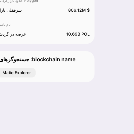
حدود بازارگردانی‌: Polygon
806.12M $
سرقفلی بازا
نام تامی
10.69B POL
عرضه در گرد
:جستجوگرهای :blockchain name
Matic Explorer