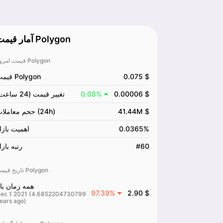
آمار قیمت Polygon
قیمت امروز Polygon
0.075 $
قیمت Polygon
0.00006 $
0.08%
تغییر قیمت (24 ساعت)
41.44M $
حجم معاملات (24h)
0.0365%
اهمیت بازا
#60
رتبه بازا
تاریخ قیمت Polygon
همه زمان بال
97.39%
2.90 $
ec 1 2021 (4.6852204730799
ears ago)