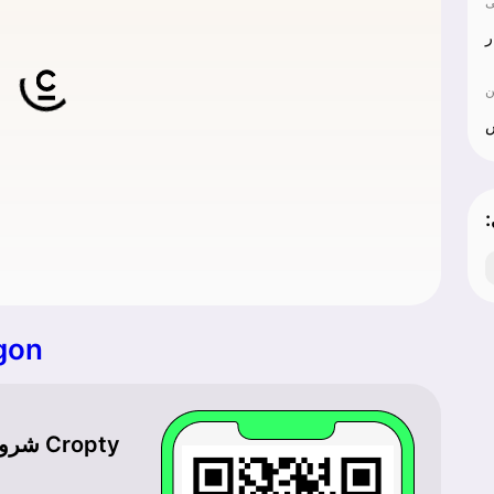
ر
ن
ش
gon
شروع ک