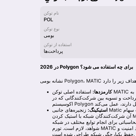
نام توکن
POL
نوع توکن
بومی
استفاده از توکن
پرداخت‌ها
در 2026 Polygon برای چه استفاده می شود؟
کارمزدها:
استفاده اصلی توکن MATIC برای پرداخت کارمزدهای تراکنش در شبکه است. این توکن به
داخت و تسویه بین شرکت‌کنندگانی که در
استیکینگ:
زنجیره‌های جانبی Matic با استفاده از لایه اثبات سهام (PoS) اجماع را اعمال می‌کنند که در
آن شرکت‌کنندگان شبکه با استیک کردن MATIC به عنوان اعتبارسنج‌ها شرکت کرده و جوایز استیکینگ
انجام توابع مختلف در شبکه Polygon، مانند تأیید بلوک‌ها و انتشار
شواهد، لازم است. تورم MATIC به منظور پاداش دادن به این تأمین‌کنندگان منابع برای ایجاد امنیت و
حفظ یکپارچگی شبکه طراحی شده است.