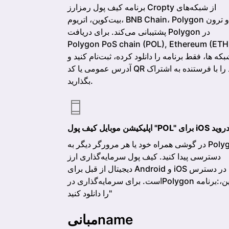
برنامه کیف پول رمزارز Cropty از شبکه‌های
بیت‌کوین، اتریوم، BNB Chain، Polygon و ترون
پشتیبانی می‌کند. برای دریافت Polygon در
Polygon PoS chain (POL), Ethereum (ETH
که ها، فقط برنامه را دانلود کرده، ثبت‌نام کنید و
آدرس عمومی یا کد QR خود را با فرستنده به اشتراک
بگذارید.
 پول "POL" برای iOS و اندروید
در گوشی همراه خود یا هر مرورگر دیگر به Polygon
دسترسی پیدا کنید. کیف پول سرمایه‌گذاری ارز
دیجیتال از قبل برای Android و iOS در دسترس
است. برای سرمایه‌گذاری درPolygon آنلاین،:برنامه
را دانلود کنید"
مبانی‌name