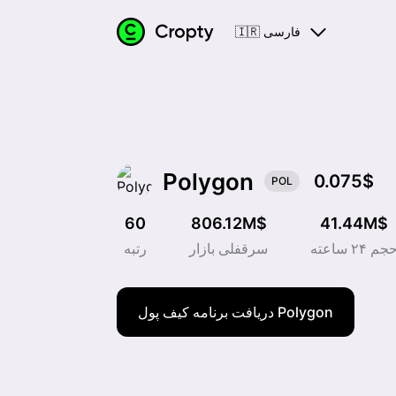
🇮🇷 فارسی
Polygon
0.075$
POL
60
806.12M$
41.44M$
جم ۲۴ ساعته
سرقفلی بازار
رتبه
دریافت برنامه کیف پول Polygon