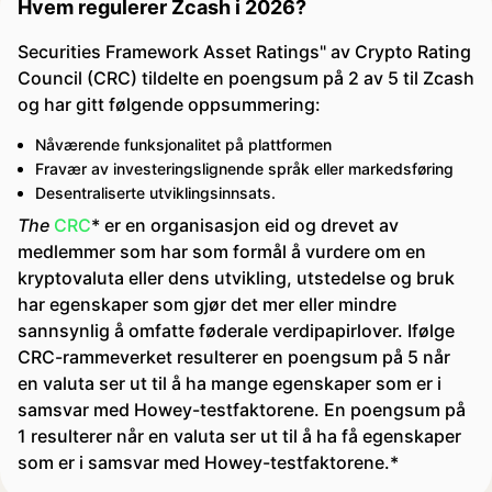
Hvem regulerer Zcash i 2026?
Securities Framework Asset Ratings" av Crypto Rating
Council (CRC) tildelte en poengsum på 2 av 5 til Zcash
og har gitt følgende oppsummering:
Nåværende funksjonalitet på plattformen
Fravær av investeringslignende språk eller markedsføring
Desentraliserte utviklingsinnsats.
The
CRC
* er en organisasjon eid og drevet av
medlemmer som har som formål å vurdere om en
kryptovaluta eller dens utvikling, utstedelse og bruk
har egenskaper som gjør det mer eller mindre
sannsynlig å omfatte føderale verdipapirlover. Ifølge
CRC-rammeverket resulterer en poengsum på 5 når
en valuta ser ut til å ha mange egenskaper som er i
samsvar med Howey-testfaktorene. En poengsum på
1 resulterer når en valuta ser ut til å ha få egenskaper
som er i samsvar med Howey-testfaktorene.*