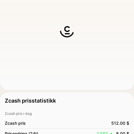
Zcash prisstatistikk
Zcash pris i dag
Zcash pris
512.00 $
Prisendring (24t)
1.58%
8.00 $