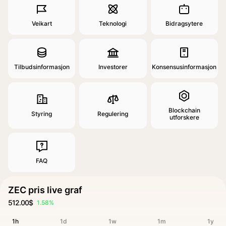
Veikart
Teknologi
Bidragsytere
Tilbudsinformasjon
Investorer
Konsensusinformasjon
Blockchain
Styring
Regulering
utforskere
FAQ
ZEC pris live graf
512.00$
1.58%
1h
1d
1w
1m
1y