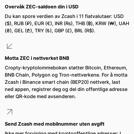
Overvåk ZEC-saldoen din i USD
Du kan spore verdien av Zcash i 11 fiatvalutaer: USD
($), RUB (₽), EUR (€), INR (₨), THB (฿), KRW (₩), UAH
(₴), GEL (₾), TRY (₺), GBP (£), BRL (R$).
Motta ZEC i nettverket BNB
Cropty-kryptolommeboken støtter Bitcoin, Ethereum,
BNB Chain, Polygon og Tron-nettverkene. For å motta
Zcash i Binance smart chain (BEP20) nettverk, last
ned appen, registrer deg og del din offentlige adresse
eller QR-kode med avsenderen.
Send Zcash med mobilnummer uten avgift
Ikke mer forvirring med kryptooffentlige adresser: I