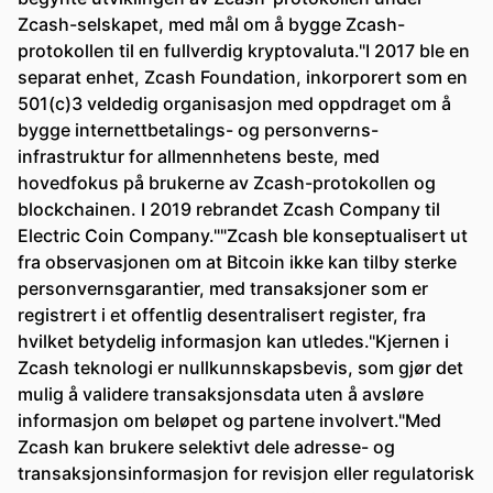
Zcash-selskapet, med mål om å bygge Zcash-
protokollen til en fullverdig kryptovaluta."I 2017 ble en
separat enhet, Zcash Foundation, inkorporert som en
501(c)3 veldedig organisasjon med oppdraget om å
bygge internettbetalings- og personverns-
infrastruktur for allmennhetens beste, med
hovedfokus på brukerne av Zcash-protokollen og
blockchainen. I 2019 rebrandet Zcash Company til
Electric Coin Company.""Zcash ble konseptualisert ut
fra observasjonen om at Bitcoin ikke kan tilby sterke
personvernsgarantier, med transaksjoner som er
registrert i et offentlig desentralisert register, fra
hvilket betydelig informasjon kan utledes."Kjernen i
Zcash teknologi er nullkunnskapsbevis, som gjør det
mulig å validere transaksjonsdata uten å avsløre
informasjon om beløpet og partene involvert."Med
Zcash kan brukere selektivt dele adresse- og
transaksjonsinformasjon for revisjon eller regulatorisk