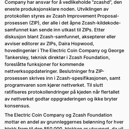
Company har ansvar for å vedlikeholde "zcashd", den
eneste produksjonsklare noden. Utviklingen av
protokollen styres av Zcash Improvement Proposal-
prosessen (ZIP), der alle i det åpne Zcash-kildekode-
samfunnet kan sende inn utkast til ZIPs. Etter
diskusjon blant Zcash-samfunnet, aksepterer eller
avviser editorer av ZIPs, Daira Hopwood,
hovedingeniør i The Electric Coin Company og George
Tankersley, teknisk direktør i Zcash Foundation,
foreslåtte funksjoner for kommende
nettverksoppdateringer. Beslutninger fra ZIP-
prosessen skrives inn i Zcash-spesifikasjonen, samt
programvaren som kjører nettverket. Til slutt
ratifiseres protokollendringer på kjeden når flertallet
av nettverket godtar oppgraderingen og ikke bryter
konsensus.
The Electric Coin Company og Zcash Foundation
mottar en andel av grunnleggernes belønning for hver
blokk frem til den 850 000. blokken er utvunnet, da vil