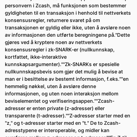
personvern i Zcash, må funksjonen som bestemmer
gyldigheten til en transaksjon i henhold til nettverkets
konsensusregler, returnere svaret på om
transaksjonen er gyldig eller ikke, uten å avsløre noen
av informasjonen den utførte beregningene på."Dette
gjøres ved å kryptere noen av nettverkets
konsensusregler i zk-SNARK-er (nullkunnskap,
kortfattet, ikke-interaktive
kunnskapsargumenter).""Zk-SNARKs er spesielle
nullkunnskapsbevis som gjør det mulig å bevise at
man er i besittelse av bestemt informasjon, f.eks.""en
hemmelig nøkkel, uten å avsløre denne
informasjonen, og uten noen interaksjon mellom
beviselementet og verifiseringsappen.""Zcash-
adresser er enten private (z-adresser) eller
transparente (t-adresser).""Z-adresser starter med en
"z," og t-adresser starter med en "t." De to Zcash-
adresstypene er interoperable, og midler kan