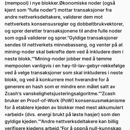
(mempool) i nye blokker.Økonomiske noder (også
kjent som "fulle noder") mottar transaksjoner fra
andre nettverksdeltakere, validerer dem mot
nettverkets konsensusregler og dobbeltbrukvektorer,
og sprer deretter transaksjonene til andre fulle noder
som også validerer og sprer."Gyldige transaksjoner
sendes til nettverkets minnebasseng, og venter på at
mining-noder skal bekrefte dem ved å inkludere dem i
neste blokk.""Mining-noder jobber med å tømme
mempoolen vanligvis i en høy-til-lav-gebyr-rekkefølge
ved å velge transaksjoner som skal inkluderes i neste
blokk, og ved å konkurrere mot hverandre for å
generere en hash som er mindre enn målet satt av
Zcash's vanskelighetsjusteringsalgoritme.""Zcash
bruker en Proof-of-Work (PoW) konsensusmekanisme
for å etablere kjeden av blokker med mest akkumulert
«arbeid» (dvs. energi brukt på løste hasjer) som den
gyldige kjeden.""Andre nettverksdeltakere kan billig
verifisere kjedens arbeid."For å oppnå null-kunnskap