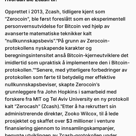
Opprettet i 2013, Zcash, tidligere kjent som
"Zerocoin", ble først foreslått som en eksperimentell
personvernsutvidelse for Bitcoin ved hjelp av
avanserte matematiske teknikker kalt
"nullkunnskapsbevis"."På grunn av Zerocoin-
protokollens nyskapende karakter og
beregningsintensitet anså Bitcoin-kjerneutviklere det
imidlertid som upraktisk å implementere den i Bitcoin-
protokollen.""Senere, med ytterligere forbedringer av
protokollen som førte til betydelig mer effektive
nullkunnskapsbeviser, skapte Zerocoin's
grunnleggere fra John Hopkins i samarbeid med
forskere fra MIT og Tel Aviv University en ny protokoll
kalt "Zerocash" (Zcash)."Etter å ha rekruttert sin
administrerende direktør, Zooko Wilcox, til å lede
prosjektet og skaffet over $3 millioner i venture
finansiering gjennom to innsamlingskampanjer,
begynte utviklingen av Zcash-protokollen under