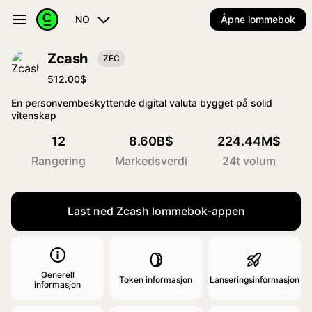
NO
Åpne lommebok
Zcash
ZEC
512.00$
En personvernbeskyttende digital valuta bygget på solid
vitenskap
12
8.60B$
224.44M$
Rangering
Markedsverdi
24t volum
Last ned Zcash lommebok-appen
Generell
Token informasjon
Lanseringsinformasjon
informasjon