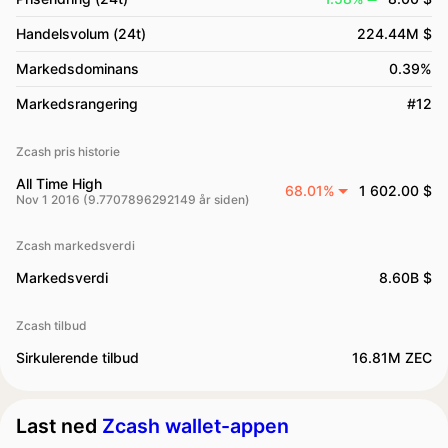
Handelsvolum (24t)
224.44M $
Markedsdominans
0.39%
Markedsrangering
#12
Zcash pris historie
All Time High
68.01%
1 602.00 $
Nov 1 2016 (9.7707896292149 år siden)
Zcash markedsverdi
Markedsverdi
8.60B $
Zcash tilbud
Sirkulerende tilbud
16.81M ZEC
Last ned
Zcash wallet-appen