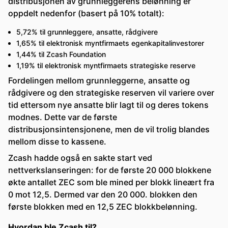
distribusjonen av grunnleggerens belønning er
oppdelt nedenfor (basert på 10% totalt):
5,72% til grunnleggere, ansatte, rådgivere
1,65% til elektronisk myntfirmaets egenkapitalinvestorer
1,44% til Zcash Foundation
1,19% til elektronisk myntfirmaets strategiske reserve
Fordelingen mellom grunnleggerne, ansatte og
rådgivere og den strategiske reserven vil variere over
tid ettersom nye ansatte blir lagt til og deres tokens
modnes. Dette var de første
distribusjonsintensjonene, men de vil trolig blandes
mellom disse to kassene.
Zcash hadde også en sakte start ved
nettverkslanseringen: for de første 20 000 blokkene
økte antallet ZEC som ble mined per blokk lineært fra
0 mot 12,5. Dermed var den 20 000. blokken den
første blokken med en 12,5 ZEC blokkbelønning.
Hvordan ble Zcash til?