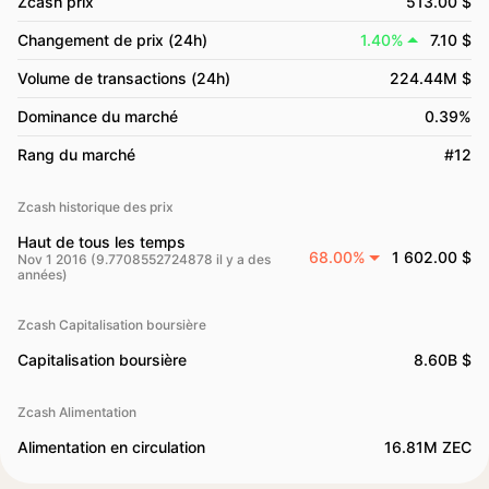
Zcash prix
513.00 $
Changement de prix (24h)
1.40%
7.10 $
Volume de transactions (24h)
224.44M $
Dominance du marché
0.39%
Rang du marché
#12
Zcash historique des prix
Haut de tous les temps
68.00%
1 602.00 $
Nov 1 2016 (9.7708552724878 il y a des
années)
Zcash Capitalisation boursière
Capitalisation boursière
8.60B $
Zcash Alimentation
Alimentation en circulation
16.81M ZEC