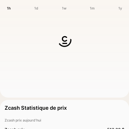
1h
1d
1w
1m
1y
Zcash Statistique de prix
Zcash prix aujourd'hui