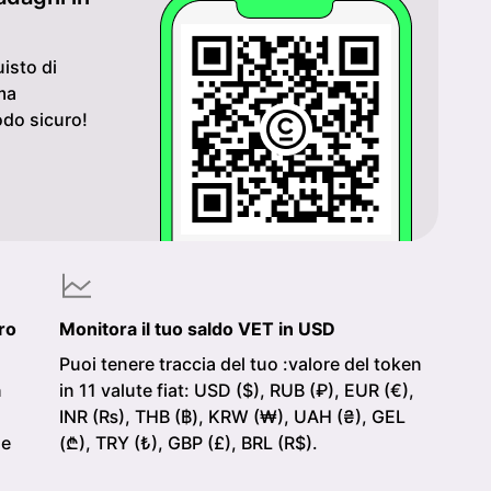
isto di
ma
odo sicuro!
ro
Monitora il tuo saldo VET in USD
Puoi tenere traccia del tuo :valore del token
n
in 11 valute fiat: USD ($), RUB (₽), EUR (€),
INR (₨), THB (฿), KRW (₩), UAH (₴), GEL
le
(₾), TRY (₺), GBP (£), BRL (R$).