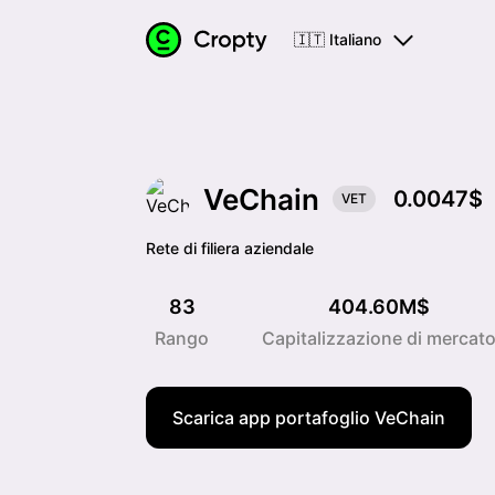
🇮🇹 Italiano
VeChain
0.0047$
VET
Rete di filiera aziendale
83
404.60M$
Rango
Capitalizzazione di mercat
Scarica app portafoglio VeChain