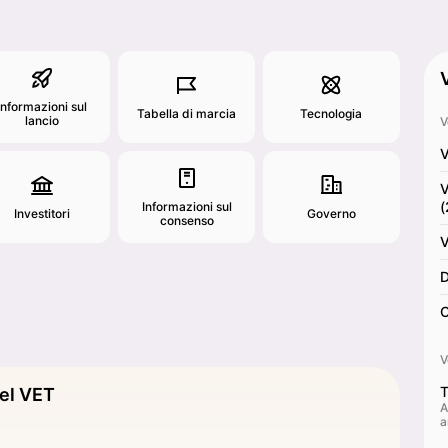
Informazioni sul
Tabella di marcia
Tecnologia
lancio
V
V
V
(
Informazioni sul
Investitori
Governo
consenso
V
D
C
V
T
del VET
A
a