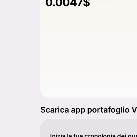
0.0047$
Scarica app portafoglio 
Inizia la tua cronologia dei gu