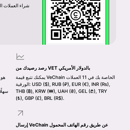
رصد رصيدك من VET بالدولار الأمريكي
يمكنك تتبع قيمة VeChain الخاصة بك في 11 العملات
الورقية: USD ($), RUB (₽), EUR (€), INR (₨),
THB (฿), KRW (₩), UAH (₴), GEL (₾), TRY
(₺), GBP (£), BRL (R$).
إرسال VeChain عن طريق رقم الهاتف المحمول