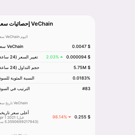
إحصائيات سعر VeChain
سعر VeChain اليوم
0.0047 $
سعر VeChain
0.000094 $
2.03%
تغيير السعر (24 ساعة)
5.75M $
حجم التداول (24 ساعة)
0.0183%
النسبة المئوية للسو
#83
الترتيب في السو
تاريخ سعر VeChain
أعلى سعر تاريخ
98.14%
0.255 $
Apr 1 2021 (قب
5.3550699217943 سنة)