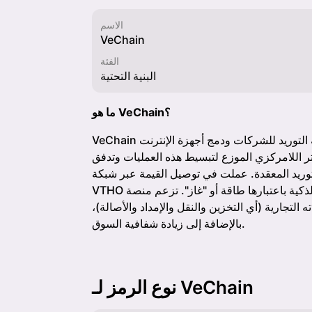
الاسم
VeChain
الفئة
البنية التحتية
ما هو VeChain؟
VeChain هي منصة عقود ذكية متخصصة في توفير حلول لإدارة سلسلة التوريد للشركات ودمج أجهزة الإنترنت
فتر اللامركزي الموزع لتبسيط هذه العمليات وتدفق
قدة. عملت في توصيل القيمة عبر شبكة VeChain. في حين يتم استخدام
VTHO على تعاملات العقود الذكية باعتبارها طاقة أو "غاز". تزعم منصة VeChain توفير رؤية شاملة لأصحاب
 التجارية (أي التخزين والنقل والإمداد والأصالة)،
بالإضافة إلى زيادة شفافية السوق.
نوع الرمز لـ VeChain