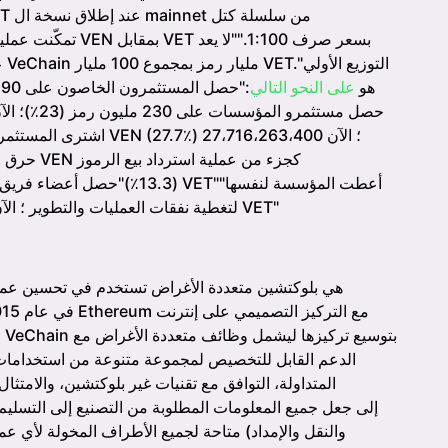
لـ VEN (والذي يتمثل في النسب بالنسبة لـ VET) هو
على النحو التالي
:"حصل المستثمرون الخاصون على 90
220 مليونًا من عملة VEN (22٪) لتغطية نفقات العمليات والتطوير ؛ الآن 22 مليارًا من VET"
الدعم القابل للتخصيص لمجموعة متنوعة من استخدامات ا
المتداولة، التوافق مع تقنيات غير بلوكتشين، والامت
والنقل والإمداد) متاحة لجميع الأطراف المخولة لأي عم