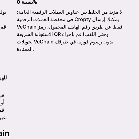
بنسبة 0%
لا مزيد من الخلط بين عناوين العملات الرقمية العامة:
في محفظة العملات الرقمية Cropty يمكنك إرسال
VeChain فقط عن طريق رقم الهاتف المحمول، رمز
الاستجابة السريعة QR وحتى اللقب! قم بإجراء
تحويلات VeChain بدون رسوم فورية في طرقك
المعتادة.
أو
بتنزيل Cropty للاستثمار في VeChain عبر الإنترنت.
معلومات 