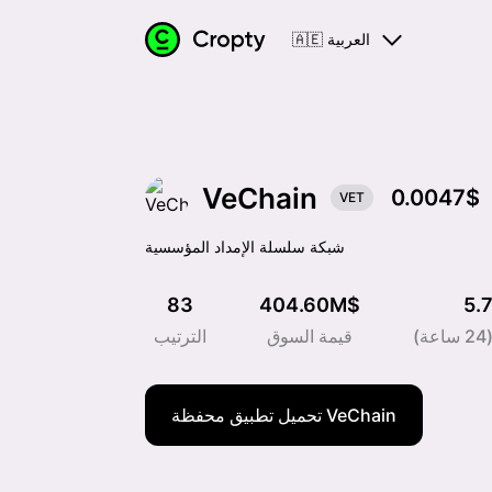
🇦🇪 العربية
VeChain
0.0047$
VET
شبكة سلسلة الإمداد المؤسسية
83
404.60M$
5.
)
قيمة السوق
الترتيب
تحميل تطبيق محفظة VeChain