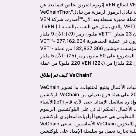
إثريوم.الفريق تخلص فيما بعد عن VEN لصالح VET عند إطلاق نسخة ال mainnet من سلسلة كتل
VeChainThor."تمكّنت عملية تبادل الرموز الرمزية من تبادل VEN بمقابل VET بسعر صرف 1:100.""لا يعد
VEN عملة مميزة نشطة بعد الآن.""أصدرت شركة VeChain مليار رمز بمجموع 100 مليار VET."التوزيع الأولي
مليون رمز (9٪)؛ الآن 9 مليار VET""- حصل مستثمرو المؤسسات على 230 مليون رمز (23٪)؛ الآن 23 مليار
VET""- اشترى المستثمرون في عملية الجماهيرية 277،162،634 VEN (27.7٪) ؛ الآن 27،716،263،400
VET"- حرق مؤسسة فيتشين 132,837,366 من عملة VEN كجزء من عملية استرداد بيع الرموز
(13.3٪)"حصل أعضاء فريق المشروع على 50 مليون رمز (5٪) ؛ الآن 5 مليار VET""أعطت المؤسسة لنفسها
كيف تم إطلاق VeChain؟
VeChain هي بلوكتشين متعددة الأغراض تستخدم في تحسين عمليات الأعمال وتتبع المنتجات. بدأ تطوير
بلوكتشين VeChain في عام 2015 على هيئة فرع تعديلي من Ethereum مع التركيز التصميمي على إنترنت
الأشياء(IoT) وإدارة سلاسل الإمداد. حتى الآن، قام VeChain بتوسيع تركيزها ليشمل وظائف متعددة الأغراض مع
لأعمال. الحكم الذاتي على البلوكتشين، الرسوم
ثال التنظيمي هي جميعها أولويات لمطوري بلوكتشين
VeChain الأساسيين. تسعى VeChain إلى جعل جميع المعلومات المطلوبة من التصنيع إلى التسليم (التخزين
لية تجارية تعمل مع سلسلة الإمداد على بلوكتشين