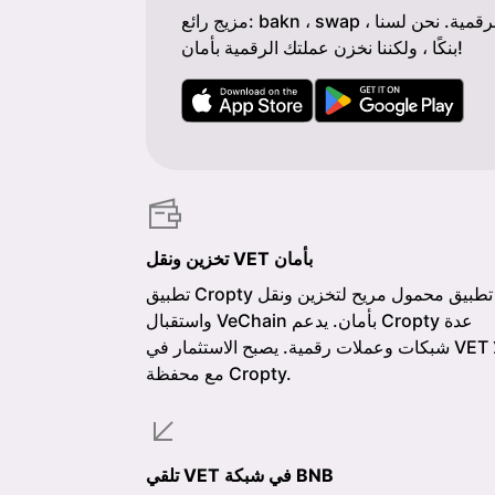
مزيج رائع: bakn ، swap ، شراء العملات الرقمية. نحن لسنا
بنكًا ، ولكننا نخزن عملتك الرقمية بأمان!
تخزين ونقل VET بأمان
تطبيق Cropty هو تطبيق محمول مريح لتخزين ونقل
واستقبال VeChain بأمان. يدعم Cropty عدة
شبكات وعملات رقمية. يصبح الاستثمار في VET سهلًا
مع محفظة Cropty.
تلقي VET في شبكة BNB