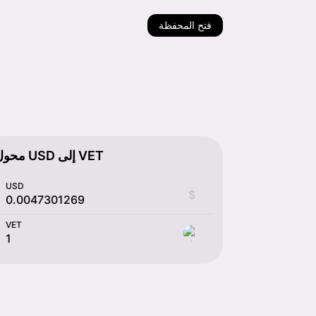
فتح المحفظة
محول USD إلى VET
USD
$
VET