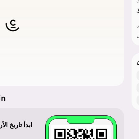
ق
ل
تحميل
ابدأ تاريخ ال