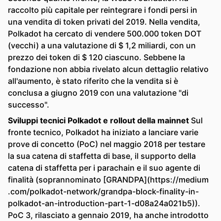
raccolto più capitale per reintegrare i fondi persi in
una vendita di token privati ​​del 2019. Nella vendita,
Polkadot ha cercato di vendere 500.000 token DOT
(vecchi) a una valutazione di $ 1,2 miliardi, con un
prezzo dei token di $ 120 ciascuno. Sebbene la
fondazione non abbia rivelato alcun dettaglio relativo
all'aumento, è stato riferito che la vendita si è
conclusa a giugno 2019 con una valutazione "di
successo".
Sviluppi tecnici Polkadot e rollout della mainnet
Sul
fronte tecnico, Polkadot ha iniziato a lanciare varie
prove di concetto (PoC) nel maggio 2018 per testare
la sua catena di staffetta di base, il supporto della
catena di staffetta per i parachain e il suo agente di
finalità (soprannominato [GRANDPA](https://medium
.com/polkadot-network/grandpa-block-finality-in-
polkadot-an-introduction-part-1-d08a24a021b5)).
PoC 3, rilasciato a gennaio 2019, ha anche introdotto