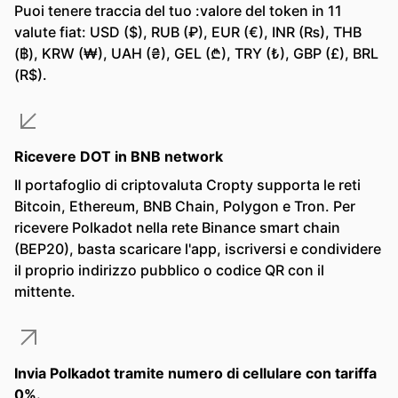
Puoi tenere traccia del tuo :valore del token in 11
valute fiat: USD ($), RUB (₽), EUR (€), INR (₨), THB
(฿), KRW (₩), UAH (₴), GEL (₾), TRY (₺), GBP (£), BRL
(R$).
Ricevere DOT in BNB network
Il portafoglio di criptovaluta Cropty supporta le reti
Bitcoin, Ethereum, BNB Chain, Polygon e Tron. Per
ricevere Polkadot nella rete Binance smart chain
(BEP20), basta scaricare l'app, iscriversi e condividere
il proprio indirizzo pubblico o codice QR con il
mittente.
Invia Polkadot tramite numero di cellulare con tariffa
0%.