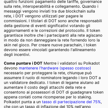
quattro funzioni: pagamento delle tariffe, governance
sulla rete, interoperabilità e collegamento. Quando i
messaggi vengono inviati tra due blockchain sulla
rete, i DOT vengono utilizzati per pagare le
commissioni. I titolari di DOT sono anche responsabili
della gestione di eventi significativi votando gli
aggiornamenti e le correzioni del protocollo. Il token
garantisce inoltre che i partecipanti alla rete agiscano
in modo da non danneggiare la rete fornendo loro la
skin nel gioco. Per creare nuove parachain, i token
devono essere vincolati garantendo l'allineamento
degli incentivi.
Come puntare i DOT
Mentre i validatori su Polkadot
devono
mantenere l'hardware (spesso costoso)
necessario per proteggere la rete, chiunque può
assumere il ruolo di nominatore legando i loro DOT a
un validatore dedicato. I token di legame aiutano ad
aumentare il costo degli attacchi della rete e
consentono ai possessori di DOT di guadagnare token
appena coniati come ricompense per lo staking.
Polkadot punta a un
tasso di partecipazione del 75%
,
che con un tasso di inflazione del 10% nell'anno