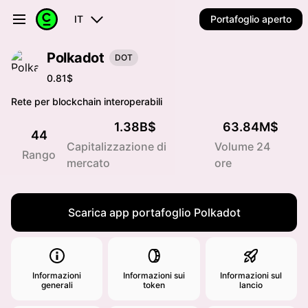
IT
Portafoglio aperto
Polkadot
DOT
0.81$
Rete per blockchain interoperabili
1.38B$
63.84M$
44
Capitalizzazione di
Volume 24
Rango
mercato
ore
Scarica app portafoglio Polkadot
Informazioni
Informazioni sui
Informazioni sul
generali
token
lancio