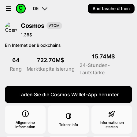
DE
Brieftasche öffnen
Cosmos
ATOM
1.38$
Ein Internet der Blockchains
15.74M$
64
722.70M$
24-Stunden-
Rang
Marktkapitalisierung
Lautstärke
Laden Sie die Cosmos Wallet-App herunter
Allgemeine
Informationen
Token-Info
Information
starten