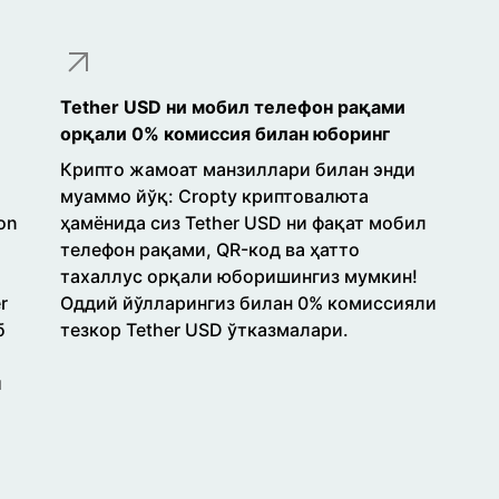
Tether USD ни мобил телефон рақами
орқали 0% комиссия билан юборинг
Крипто жамоат манзиллари билан энди
муаммо йўқ: Cropty криптовалюта
on
ҳамёнида сиз Tether USD ни фақат мобил
телефон рақами, QR-код ва ҳатто
тахаллус орқали юборишингиз мумкин!
r
Оддий йўлларингиз билан 0% комиссияли
б
тезкор Tether USD ўтказмалари.
и