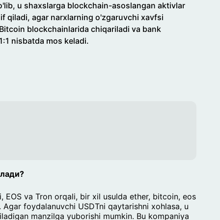
m bo'lib, u shaxslarga blockchain-asoslangan aktivlar
lif qiladi, agar narxlarning o'zgaruvchi xavfsi
itcoin blockchainlarida chiqariladi va bank
 1:1 nisbatda mos keladi.
илади?
EOS va Tron orqali, bir xil usulda ether, bitcoin, eos
n. Agar foydalanuvchi USDTni qaytarishni xohlasa, u
riladigan manzilga yuborishi mumkin. Bu kompaniya