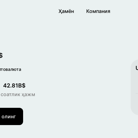
Ҳамён
Компания
$
птовалюта
42.81B$
 соатлик ҳажм
 олинг