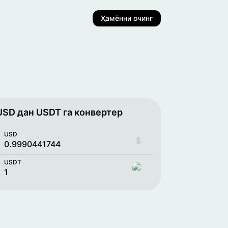
Ҳамённи очинг
USD дан USDT га конвертер
USD
$
USDT