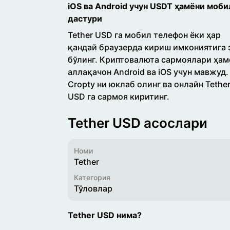
iOS ва Android учун USDT ҳамёни моби
дастури
Tether USD га мобил телефон ёки ҳар
қандай браузерда кириш имкониятига 
бўлинг. Криптовалюта сармоялари ҳам
аллақачон Android ва iOS учун мавжуд.
Cropty ни юклаб олинг ва онлайн Tethe
USD га сармоя киритинг.
Tether USD асослари
Номи
Tether
Категория
Тўловлар
Tether USD нима?