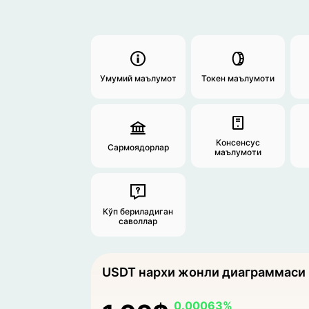
Умумий маълумот
Токен маълумоти
Консенсус
Сармоядорлар
маълумоти
Кўп бериладиган
саволлар
USDT нархи жонли диаграммаси
0.00063%