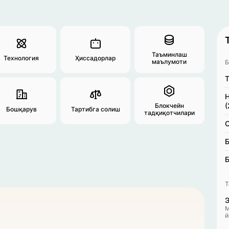
Таъминлаш
Технология
Ҳиссадорлар
маълумоти
Б
T
Н
(
Блокчейн
Бошқарув
Тартибга солиш
тадқиқотчилари
С
Б
Б
T
Э
M
й