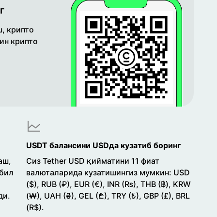
г
, крипто
кин крипто
USDT балансини USDда кузатиб боринг
аш,
Сиз Tether USD қийматини 11 фиат
обил
валюталарида кузатишингиз мумкин: USD
($), RUB (₽), EUR (€), INR (₨), THB (฿), KRW
ди.
(₩), UAH (₴), GEL (₾), TRY (₺), GBP (£), BRL
(R$).