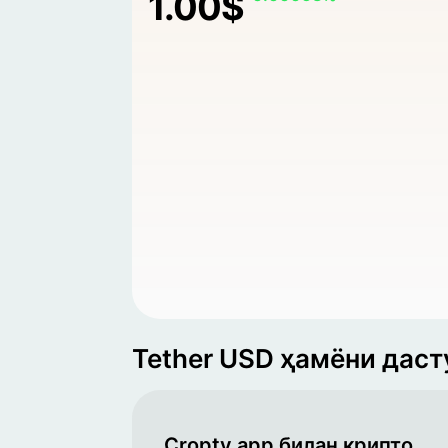
1.00$
Tether USD ҳамёни дас
Cropty app билан крипто