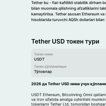
Tether bu - fiat-kafillikli stabillik dirha
bilan muomala qilishning afzalliklarini tak
kamaytirilsa. Tether asosan Ethereum va B
hisoblarida turuvchi AQSh dollarlari bilan
Tether USD токен тури
Токен номи
USDT
Токен қўлланилиши
Тўловлар
2026 да Tether USD нима учун қўллан
USDT Ethereum, Bitcoinning Omni qatlami, 
va tron sifatida amalga oshirilishi mumki
tokenlarni Tether Ltd. tomonidan boshqa