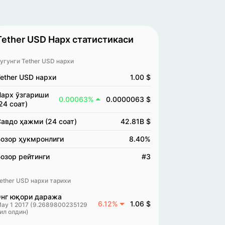
Tether USD Нарх статистикаси
угунги Tether USD нархи
ether USD нархи
1.00 $
арх ўзгариши
0.00063%
0.0000063 $
24 соат)
авдо ҳажми (24 соат)
42.81B $
озор ҳукмронлиги
8.40%
озор рейтинги
#3
ether USD нархи тарихи
нг юқори даража
6.12%
1.06 $
ay 1 2017 (9.2689800235129
ил олдин)