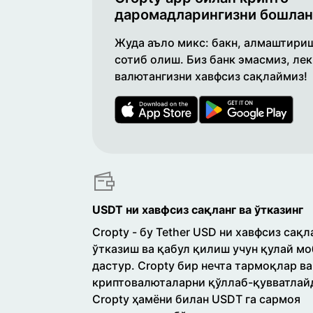
даромадларингизни бошлан
Жуда аъло микс: бакн, алмаштириш
сотиб олиш. Биз банк эмасмиз, ле
валютангизни хавфсиз сақлаймиз!
USDT ни хавфсиз сақланг ва ўтказинг
Cropty - бу Tether USD ни хавфсиз сақл
ўтказиш ва қабул қилиш учун қулай м
дастур. Cropty бир нечта тармоқлар ва
криптовалюталарни қўллаб-қувватлай
Cropty ҳамёни билан USDT га сармоя