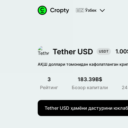
🇺🇿 Ўзбек
Tether USD
1.00
USDT
АҚШ доллари томонидан кафолатланган кри
3
183.39B$
Рейтинг
Бозор капитали
24
Tether USD ҳамёни дастурини юклаб