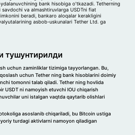
 foydalanuvchining bank hisobiga o'tkazadi. Tetherning
i savdochi va almashtiruvlarga USDTni fiat
imkonini beradi, bankaro aloqalar kerakligini
 valyutalarining asbob-uskunalari Tether Ltd. ga
си тушунтирилди
sh uchun zaminliklar tizimiga tayyorlangan. Bu,
qqoslash uchun Tether ning bank hisoblarini doimiy
inchi tomonni talab qiladi. Tether ning hovlida
bir USDT ni namoyish etuvchi IOU chiqarish
vchilar uni istalgan vaqtda qaytarib olishlari
tokoliga asoslanib chiqariladi, bu Bitcoin ustiga
iyoriy turdagi aktivlarni namoyon qiladigan