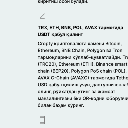
киритиш осон бўлади.
TRX, ETH, BNB, POL, AVAX тармоғида
USDT қабул қилинг
Cropty криптовалюта ҳамёни Bitcoin,
Ethereum, BNB Chain, Polygon ва Tron
тармоқларини қўллаб-қувватлайди. Tr
(TRC20), Ethereum (ETH), Binance smart
chain (BEP20), Polygon PoS chain (POL),
AVAX C-Chain (AVAXC) тармоғида Tethe
USD қабул қилиш учун, дастурни юкла
олинг, рўйхатдан ўтинг ва жамоат
манзилингизни ёки QR-кодни юборувч
билан баҳам кўринг.