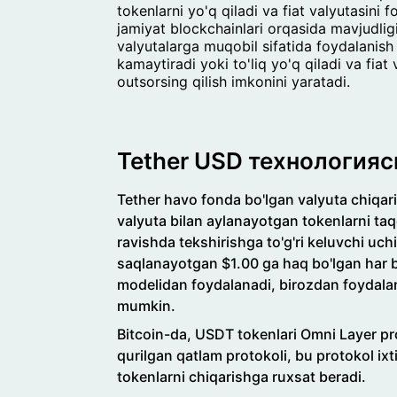
tokenlarni yo'q qiladi va fiat valyutasini
jamiyat blockchainlari orqasida mavjudlig
valyutalarga muqobil sifatida foydalanish 
kamaytiradi yoki to'liq yo'q qiladi va fiat
outsorsing qilish imkonini yaratadi.
Tether USD технология
Tether havo fonda bo'lgan valyuta chiqari
valyuta bilan aylanayotgan tokenlarni ta
ravishda tekshirishga to'g'ri keluvchi uch
saqlanayotgan $1.00 ga haq bo'lgan har 
modelidan foydalanadi, birozdan foydalanu
mumkin.
Bitcoin-da, USDT tokenlari Omni Layer pro
qurilgan qatlam protokoli, bu protokol ixt
tokenlarni chiqarishga ruxsat beradi.