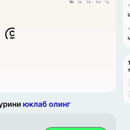
1h
1d
1w
1m
1y
T
Б
T
турини
юклаб олинг