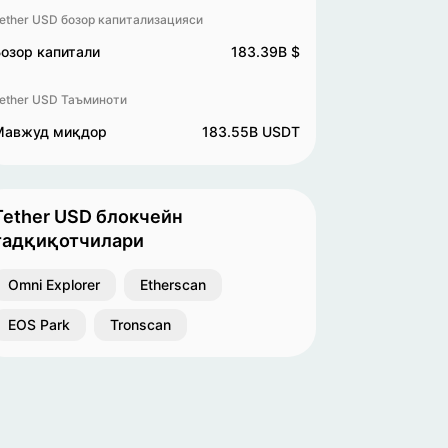
ether USD бозор капитализацияси
озор капитали
183.39B $
ether USD Таъминоти
Мавжуд миқдор
183.55B USDT
Tether USD блокчейн
тадқиқотчилари
Omni Explorer
Etherscan
EOS Park
Tronscan