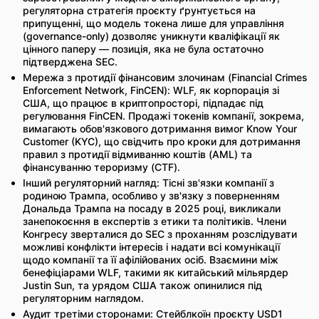
регуляторна стратегія проєкту ґрунтується на
припущенні, що модель токена лише для управління
(governance-only) дозволяє уникнути кваліфікації як
цінного паперу — позиція, яка не була остаточно
підтверджена SEC.
Мережа з протидії фінансовим злочинам (Financial Crimes
Enforcement Network, FinCEN): WLF, як корпорація зі
США, що працює в криптопросторі, підпадає під
регулювання FinCEN. Продажі токенів компанії, зокрема,
вимагають обов'язкового дотримання вимог Know Your
Customer (KYC), що свідчить про кроки для дотримання
правил з протидії відмиванню коштів (AML) та
фінансуванню тероризму (CTF).
Інший регуляторний нагляд: Тісні зв'язки компанії з
родиною Трампа, особливо у зв'язку з поверненням
Дональда Трампа на посаду в 2025 році, викликали
занепокоєння в експертів з етики та політиків. Члени
Конгресу зверталися до SEC з проханням розслідувати
можливі конфлікти інтересів і надати всі комунікації
щодо компанії та її афілійованих осіб. Взаємини між
бенефіціарами WLF, такими як китайський мільярдер
Justin Sun, та урядом США також опинилися під
регуляторним наглядом.
Аудит третіми сторонами: Стейблкоїн проєкту USD1