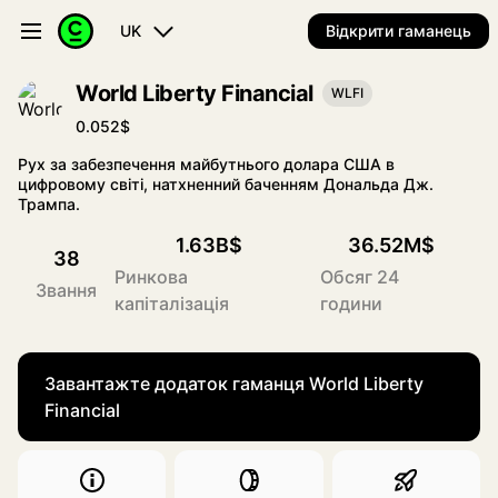
UK
Відкрити гаманець
World Liberty Financial
WLFI
0.052$
Рух за забезпечення майбутнього долара США в
цифровому світі, натхненний баченням Дональда Дж.
Трампа.
1.63B$
36.52M$
38
Ринкова
Обсяг 24
Звання
капіталізація
години
Завантажте додаток гаманця World Liberty
Financial