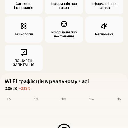
Загальна
Інформація про
Інформація про
інформація
токен
запуск
Інформація про
Технологія
Регламент
постачання
ПОШИРЕНІ
ЗАПИТАННЯ
WLFI графік цін в реальному часі
0.052$
-2.13%
1h
1d
1w
1m
1y