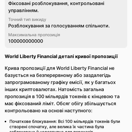
Фіксовані розблокування, контрольовані
управлінням.
Точний тип викиду
Розблокування за голосуванням спільноти.
Максимальна пропозиція
100000000000
World Liberty Financial деталі кривої пропозиції
Крива пропозиції для World Liberty Financial не
базується на безперервному або заздалегідь
запрограмованому графіку емісії, як у багатьох
інших криптовалютах. Натомість загальна
пропозиція в 100 мільярдів токенів є кінцевою та
має фіксований ліміт. Обсяг обігу збільшується
контрольовано на основі наступного:
Початкове блокування: Всі 100 мільярдів токенів були
створені спочатку, але велика їх частина була
заблокована й недоступна для переказів.