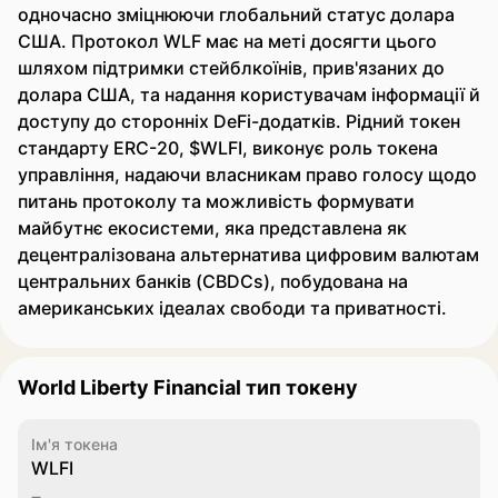
одночасно зміцнюючи глобальний статус долара
США. Протокол WLF має на меті досягти цього
шляхом підтримки стейблкоїнів, прив'язаних до
долара США, та надання користувачам інформації й
доступу до сторонніх DeFi-додатків. Рідний токен
стандарту ERC-20, $WLFI, виконує роль токена
управління, надаючи власникам право голосу щодо
питань протоколу та можливість формувати
майбутнє екосистеми, яка представлена як
децентралізована альтернатива цифровим валютам
центральних банків (CBDCs), побудована на
американських ідеалах свободи та приватності.
World Liberty Financial тип токену
Ім'я токена
WLFI