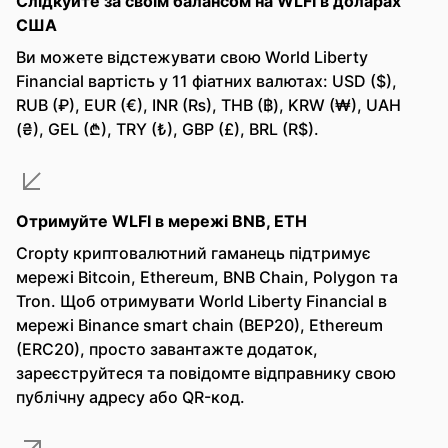
Слідкуйте за своїм балансом на WLFI в доларах
США
Ви можете відстежувати свою World Liberty
Financial вартість у 11 фіатних валютах: USD ($),
RUB (₽), EUR (€), INR (₨), THB (฿), KRW (₩), UAH
(₴), GEL (₾), TRY (₺), GBP (£), BRL (R$).
Отримуйте WLFI в мережі BNB, ETH
Cropty криптовалютний гаманець підтримує
мережі Bitcoin, Ethereum, BNB Chain, Polygon та
Tron. Щоб отримувати World Liberty Financial в
мережі Binance smart chain (BEP20), Ethereum
(ERC20), просто завантажте додаток,
зареєструйтеся та повідомте відправнику свою
публічну адресу або QR-код.