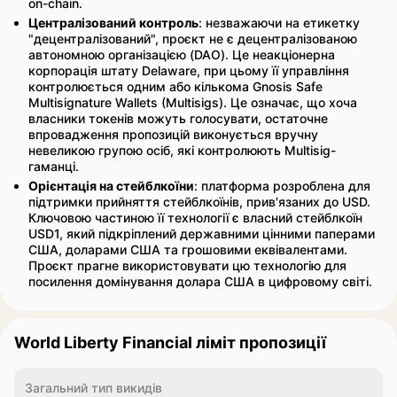
on-chain.
Централізований контроль
: незважаючи на етикетку
"децентралізований", проєкт не є децентралізованою
автономною організацією (DAO). Це неакціонерна
корпорація штату Delaware, при цьому її управління
контролюється одним або кількома Gnosis Safe
Multisignature Wallets (Multisigs). Це означає, що хоча
власники токенів можуть голосувати, остаточне
впровадження пропозицій виконується вручну
невеликою групою осіб, які контролюють Multisig-
гаманці.
Орієнтація на стейблкоїни
: платформа розроблена для
підтримки прийняття стейблкоїнів, прив'язаних до USD.
Ключовою частиною її технології є власний стейблкоїн
USD1, який підкріплений державними цінними паперами
США, доларами США та грошовими еквівалентами.
Проєкт прагне використовувати цю технологію для
посилення домінування долара США в цифровому світі.
World Liberty Financial ліміт пропозиції
Загальний тип викидів