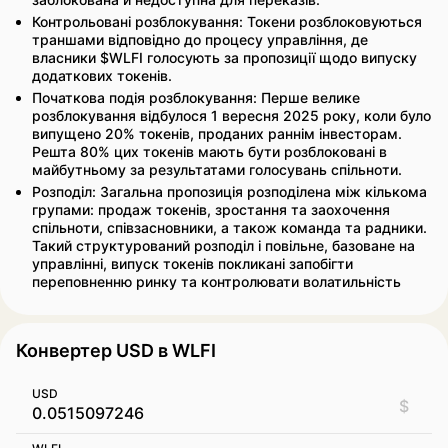
Контрольовані розблокування: Токени розблоковуються
траншами відповідно до процесу управління, де
власники $WLFI голосують за пропозиції щодо випуску
додаткових токенів.
Початкова подія розблокування: Перше велике
розблокування відбулося 1 вересня 2025 року, коли було
випущено 20% токенів, проданих раннім інвесторам.
Решта 80% цих токенів мають бути розблоковані в
майбутньому за результатами голосувань спільноти.
Розподіл: Загальна пропозиція розподілена між кількома
групами: продаж токенів, зростання та заохочення
спільноти, співзасновники, а також команда та радники.
Такий структурований розподіл і повільне, базоване на
управлінні, випуск токенів покликані запобігти
переповненню ринку та контролювати волатильність
Конвертер USD в WLFI
USD
$