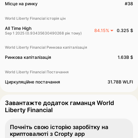
Місце на ринку
#38
World Liberty Financial історія цін
All Time High
84.15%
0.325 $
Sep 1 2025 (0.93435630490268 рік тому)
World Liberty Financial Ринкова капіталізація
Ринкова капіталізація
1.63B $
World Liberty Financial Постачання
Циркуляційне постачання
31.78B WLFI
Завантажте додаток гаманця World
Liberty Financial
Почніть свою історію заробітку на
криптовалюті з Cropty app