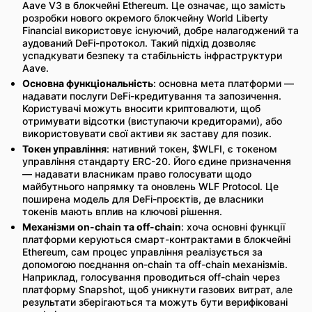
Aave V3 в блокчейні Ethereum. Це означає, що замість
розробки нового окремого блокчейну World Liberty
Financial використовує існуючий, добре налагоджений та
аудований DeFi-протокол. Такий підхід дозволяє
успадкувати безпеку та стабільність інфраструктури
Aave.
Основна функціональність
: основна мета платформи —
надавати послуги DeFi-кредитування та запозичення.
Користувачі можуть вносити криптовалюти, щоб
отримувати відсотки (виступаючи кредиторами), або
використовувати свої активи як заставу для позик.
Токен управління
: нативний токен, $WLFI, є токеном
управління стандарту ERC-20. Його єдине призначення
— надавати власникам право голосувати щодо
майбутнього напрямку та оновлень WLF Protocol. Це
поширена модель для DeFi-проєктів, де власники
токенів мають вплив на ключові рішення.
Механізми on-chain та off-chain
: хоча основні функції
платформи керуються смарт-контрактами в блокчейні
Ethereum, сам процес управління реалізується за
допомогою поєднання on-chain та off-chain механізмів.
Наприклад, голосування проводиться off-chain через
платформу Snapshot, щоб уникнути газових витрат, але
результати зберігаються та можуть бути верифіковані