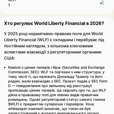
WLFI
Хто регулює World Liberty Financial в 2026?
У 2025 році нормативно-правове поле для World
Liberty Financial (WLF) є складним і перебуває під
постійним наглядом, з кількома ключовими
аспектами взаємодії з регуляторними органами
США:
Комісія з цінних паперів і бірж (Securities and Exchange
Commission, SEC): WLF та пов'язані з ним структури, у
тому числі ті, що належать Дональду Трампу та його
родині, мали взаємодію з SEC. Проєкт подав у SEC Form
D — повідомлення про звільнену від реєстрації
пропозицію цінних паперів. Це свідчить про те, що WLF
діяла в правовому полі для певних видів приватних
розміщень. Однак регуляторний статус самого токена
$WLFI є предметом суперечок і перевірок. Хоча
whitepaper компанії зазначає, що токен не був
зареєстрований у жодного американського органу,