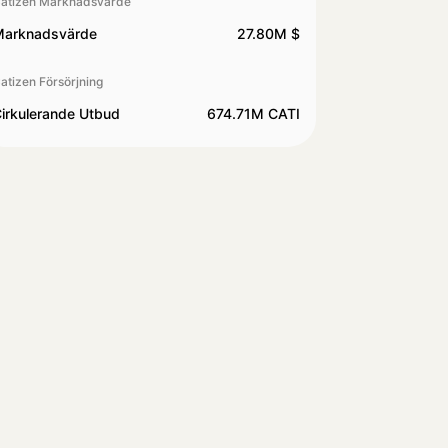
atizen Marknadsvärde
arknadsvärde
27.80M $
atizen Försörjning
irkulerande Utbud
674.71M CATI