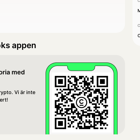
C
M
C
C
oks appen
toria med
ypto. Vi är inte
ert!