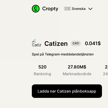
🇸🇪 Svenska
Catizen
0.041$
CATI
Spel på Telegram-meddelandetjänsten
520
27.80M$
2
Rankning
Marknadsvärde
24
Ladda ner Catizen plånboksapp