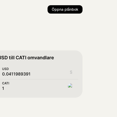
Öppna plånbok
USD till CATI omvandlare
USD
$
CATI