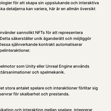
logier för att skapa sin uppslukande och interaktiva
a detaljerna kan variera, här är en allmän översikt
nvänder sannolikt NFTs för att representera
. Detta säkerställer unik äganderätt och möjliggör
Dessa självverkande kontrakt automatiserar
elinteraktioner.
spelmotor som Unity eller Unreal Engine används
aktärsanimationer och spelmekanik.
t stora antalet spelare och interaktioner förlitar sig
ervrar för skalbarhet och prestanda.
kation och interaktion mellan spelare, integrerar