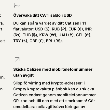
t
Övervaka ditt CATI saldo i USD
ra,
Du kan spåra värdet av ditt Catizen i 11
rt
fiatvalutor: USD ($), RUB (₽), EUR (€), INR
(₨), THB (฿), KRW (₩), UAH (₴), GEL (₾),
elt
TRY (₺), GBP (£), BRL (R$).
Skicka Catizen med mobiltelefonnummer
utan avgift
in,
Slipp förvirring med krypto-adresser: i
en
Cropty kryptovaluta plånbok kan du skicka
Catizen endast genom mobiltelefonnummer,
QR-kod och till och med ett smeknamn! Gör
omedelbara nollavgiftsöverföringar av