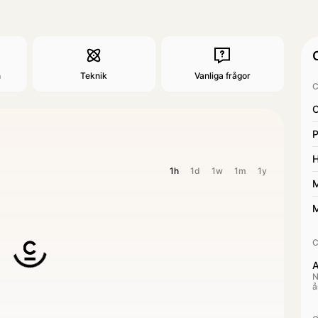
n
Teknik
Vanliga frågor
C
C
P
H
1h
1d
1w
1m
1y
M
M
C
A
N
å