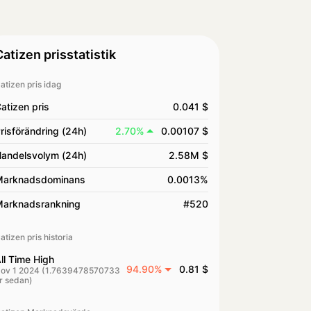
Catizen prisstatistik
atizen pris idag
atizen pris
0.041 $
risförändring (24h)
2.70%
0.00107 $
andelsvolym (24h)
2.58M $
arknadsdominans
0.0013%
arknadsrankning
#520
atizen pris historia
ll Time High
94.90%
0.81 $
ov 1 2024 (1.7639478570733
r sedan)