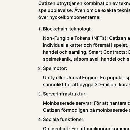
Catizen utnyttjar en kombination av tekno
spelupplevelse. Även om de exakta teknisk
över nyckelkomponenterna:
Blockchain-teknologi:
Non-Fungible Tokens (NFTs): Catizen a
individuella katter och föremål i spelet
handel och samling. Smart Contracts: 
spelmekanik, såsom avel, handel och sp
Spelmotor:
Unity eller Unreal Engine: En populär 
sannolikt för att bygga 3D-miljön, kar
Serverinfrastruktur:
Molnbaserade servrar: För att hantera de
Catizen förmodligen på molnbaserade s
Sociala funktioner:
Onlinechatt: För att möjliggöra kommuni