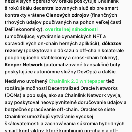
nezávislých operátorov orákla poskytuje Chainlink
širokú škálu decentralizovaných služieb pre smart
kontrakty vrátane
Cienových zdrojov
(finančných
trhových údajov používaných na pohon veľkej časti
DeFi ekonomiky),
overiteľnej náhodnosti
(umožňujúcej vytváranie dynamických NFT a
spravodlivých on-chain herných aplikácií),
dôkazov
rezervy
(poskytovanie dôkazu o off-chain kolaterále
podporujúceho stablecoiny a cross-chain tokeny),
Keeper Network
(automatizované transakčné boty
poskytujúce autonómne služby DevOps) a ďalšie.
Nedávno uvoľnený
Chainlink 2.0 whitepaper
tiež
rozširuje možnosti Decentralized Oracle Networks
(DONs) a popisuje, ako sa Chainlink Network vyvíja,
aby poskytoval neovplyvniteľné doručovanie údajov a
bezpečné spracúvanie off-chain. Oracleské siete
Chainlink umožňujú vytváranie vysokej
škálovateľnosti a zachovávania súkromia hybridných
smart kontraktov, ktoré kombinujú on-chain a off-