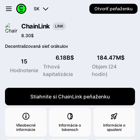
SK
Otvoriť peňaženku
ChainLink
LINK
8.30$
Decentralizovaná sieť orákulov
6.18B$
184.47M$
15
Trhová
Objem (24
Hodnotenie
kapitalizácia
hodín)
Stiahnite si ChainLink peňaženku
Všeobecné
Informácie o
Informácie o
informácie
tokenoch
spustení