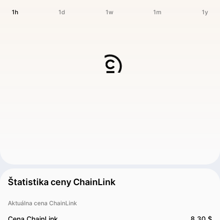
1h
1d
1w
1m
1y
Štatistika ceny ChainLink
Aktuálna cena ChainLink
Cena ChainLink
8.30 $