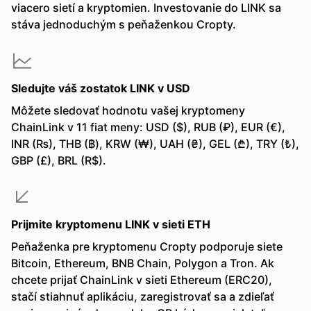
viacero sietí a kryptomien. Investovanie do LINK sa
stáva jednoduchým s peňaženkou Cropty.
Sledujte váš zostatok LINK v USD
Môžete sledovať hodnotu vašej kryptomeny
ChainLink v 11 fiat meny: USD ($), RUB (₽), EUR (€),
INR (₨), THB (฿), KRW (₩), UAH (₴), GEL (₾), TRY (₺),
GBP (£), BRL (R$).
Prijmite kryptomenu LINK v sieti ETH
Peňaženka pre kryptomenu Cropty podporuje siete
Bitcoin, Ethereum, BNB Chain, Polygon a Tron. Ak
chcete prijať ChainLink v sieti Ethereum (ERC20),
stačí stiahnuť aplikáciu, zaregistrovať sa a zdieľať