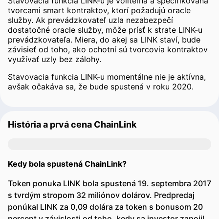
Stavovacia funkcia LINK-u je voliteľná a špecifikovaná
tvorcami smart kontraktov, ktorí požadujú oracle
služby. Ak prevádzkovateľ uzla nezabezpečí
dostatočné oracle služby, môže prísť k strate LINK-u
prevádzkovateľa. Miera, do akej sa LINK staví, bude
závisieť od toho, ako ochotní sú tvorcovia kontraktov
využívať uzly bez zálohy.
Stavovacia funkcia LINK-u momentálne nie je aktívna,
avšak očakáva sa, že bude spustená v roku 2020.
História a prvá cena ChainLink
Kedy bola spustená ChainLink?
Token ponuka LINK bola spustená 19. septembra 2017
s tvrdým stropom 32 miliónov dolárov. Predpredaj
ponúkal LINK za 0,09 dolára za token s bonusom 20
percent v závislosti od toho, kedy sa investor zapojil.