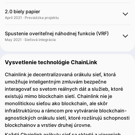
2.0 biely papier
April 2021 · Prevádzka projektu
Spustenie overiteľnej náhodnej funkcie (VRF)
May 2021 · Sieťová integrácia
Vysvetlenie technológie ChainLink
Chainlink je decentralizovaná orákulu sieť, ktorá
umožňuje inteligentným zmluvám bezpečne
interagovať so svetom reálnych dát a služieb, ktoré
existujú mimo blockchain sietí. Chainlink nie je
monolitickou sieťou ako blockchain, ale skôr
infraštruktúrou a rámcom pre vytváranie blockchain-
agnostických orákulu sietí, ktoré rozširujú schopnosti
blockchainov a vrstiev druhej úrovne.
Každá Chainlink orákulu sieť sa skladá z viacerých