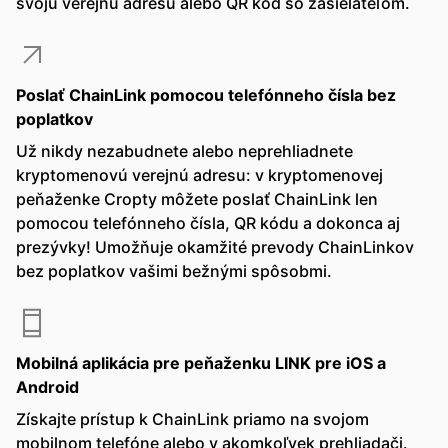
svoju verejnú adresu alebo QR kód so zasielateľom.
Poslať ChainLink pomocou telefónneho čísla bez
poplatkov
Už nikdy nezabudnete alebo neprehliadnete
kryptomenovú verejnú adresu: v kryptomenovej
peňaženke Cropty môžete poslať ChainLink len
pomocou telefónneho čísla, QR kódu a dokonca aj
prezývky! Umožňuje okamžité prevody ChainLinkov
bez poplatkov vašimi bežnými spôsobmi.
Mobilná aplikácia pre peňaženku LINK pre iOS a
Android
Získajte prístup k ChainLink priamo na svojom
mobilnom telefóne alebo v akomkoľvek prehliadači.