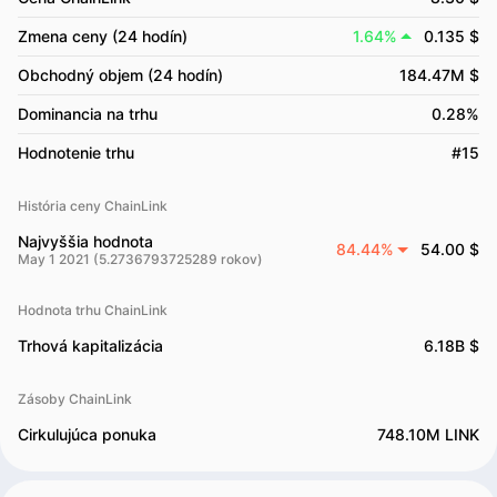
Zmena ceny (24 hodín)
1.64%
0.135 $
Obchodný objem (24 hodín)
184.47M $
Dominancia na trhu
0.28%
Hodnotenie trhu
#15
História ceny ChainLink
Najvyššia hodnota
84.44%
54.00 $
May 1 2021 (5.2736793725289 rokov)
Hodnota trhu ChainLink
Trhová kapitalizácia
6.18B $
Zásoby ChainLink
Cirkulujúca ponuka
748.10M LINK