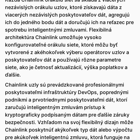
nezávislých orákulu uzlov, ktoré získavajú dáta z
viacerých nezávislých poskytovateľov dát, agregujú
ich do jedného bodu dát a doručujú ich na reťazec pre
spotrebu inteligentnými zmluvami. Flexibilná
architektúra Chainlink umožňuje vysoko
konfigurovateľné orákulu siete, ktoré môžu byť
vytvorené z akéhokoľvek výberu operátorov uzlov a
poskytovateľov dát a používajú rôzne parametre
siete, ako je četnosť aktualizácií, výška poplatkov a
ďalšie.
Chainlink uzly sú prevádzkované profesionálnymi
poskytovateľmi infraštruktúry DevOps, poprednými
podnikmi a prvotriednymi poskytovateľmi dát, ktorí
zaručujú inteligentným zmluvám prístup k
kryptograficky podpísaným dátam pre ďalšie záruky
bezpečnosti. Vzhľadom na svoj flexibilný dizajn môže
Chainlink poskytnúť akýkoľvek typ dát alebo výpočtu
pre akúkoľvek inteligentnú zmluvu, ktorá funguje na