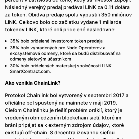
Následný verejný predaj predával LINK za 0,11 dolára
za token. Obidva predaje spolu vypustili 350 miliónov
LINK. Celkovo bolo do začiatku vydane 1 miliarda
tokenov LINK, ktoré boli pridelené nasledovne:
35% bolo pridelené investorom token predaja
35% bolo vyhradených pre Node Operatorov a
ekosystémové odmeny, ktoré sa budú distribuovať na
odmeny sieťovým účastníkom
30% bolo pridelených materskej spoločnosti LINK,
SmartContract.com.
Ako vznikla ChainLink?
Protokol Chainlink bol vytvorený v septembri 2017 a
oficiálne bol spustený na mainnete v máji 2019.
Cieľom Chainlinku je riešiť problém oráklí, ktorý je
vrodeným obmedzením blockchain sietí, ktoré im
bráni pripájať sa k externým zdrojom údajov, ktoré
existujú off-chain. S decentralizovanou sieťou