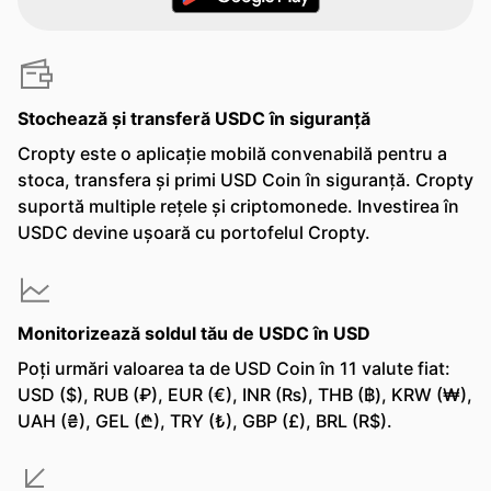
Stochează și transferă USDC în siguranță
Cropty este o aplicație mobilă convenabilă pentru a
stoca, transfera și primi USD Coin în siguranță. Cropty
suportă multiple rețele și criptomonede. Investirea în
USDC devine ușoară cu portofelul Cropty.
Monitorizează soldul tău de USDC în USD
Poți urmări valoarea ta de USD Coin în 11 valute fiat:
USD ($), RUB (₽), EUR (€), INR (₨), THB (฿), KRW (₩),
UAH (₴), GEL (₾), TRY (₺), GBP (£), BRL (R$).