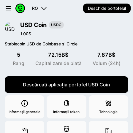
RO
Deschide portofelul
USD Coin
USDC
1.00$
Stablecoin USD de Coinbase și Circle
5
72.15B$
7.87B$
Rang
Capitalizare de piață
Volum (24h)
Descărcați aplicația portofel USD Coin
Informații generale
Informații token
Tehnologie