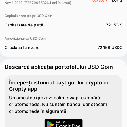
6.73%
1.07 $
Nov 1 2018 (7.76790653264 ani în urmă)
Capitalizarea pieței USD Coin
Capitalizare de piață
72.15B $
Aprovizionarea USD Coin
Circulație furnizare
72.15B USDC
Descarcă aplicația portofelului USD Coin
Începe-ți istoricul câștigurilor crypto cu
Cropty app
Un amestec grozav: bakn, swap, cumpără
criptomonede. Nu suntem bancă, dar stocăm
criptomonede în siguranță!