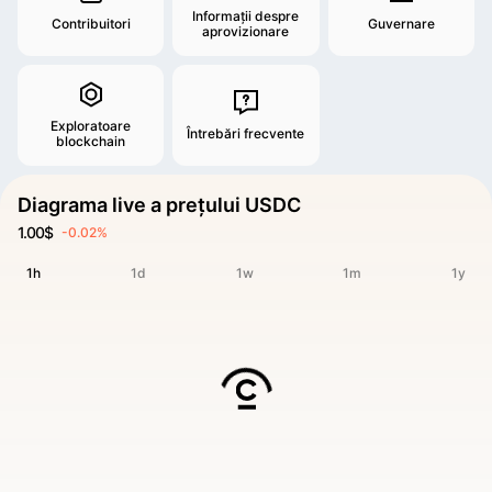
Informații despre
Contribuitori
Guvernare
aprovizionare
Exploratoare
Întrebări frecvente
blockchain
Diagrama live a prețului USDC
1.00$
-0.02%
1h
1d
1w
1m
1y