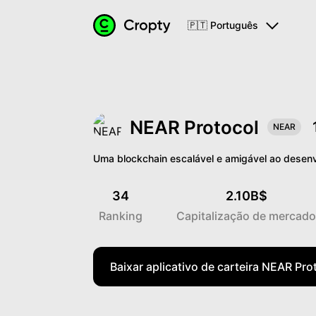
🇵🇹 Português
NEAR Protocol
NEAR
Uma blockchain escalável e amigável ao desen
34
2.10B$
Ranking
Capitalização de mercado
Baixar aplicativo de carteira NEAR Pro