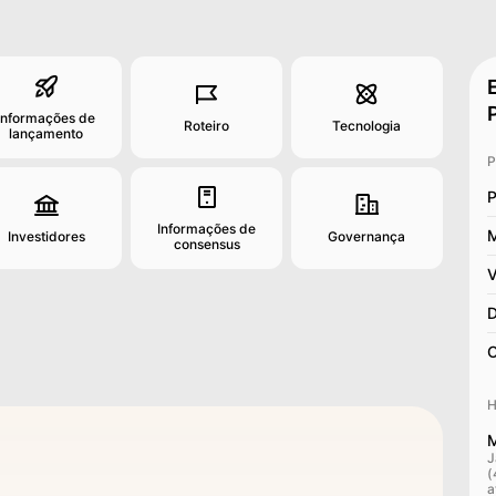
Informações de
Roteiro
Tecnologia
lançamento
P
P
Informações de
M
Investidores
Governança
consensus
V
D
C
H
M
J
(
a