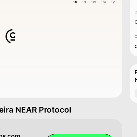
1h
1d
1w
1m
1y
C
C
O
O
teira NEAR Protocol
hos com