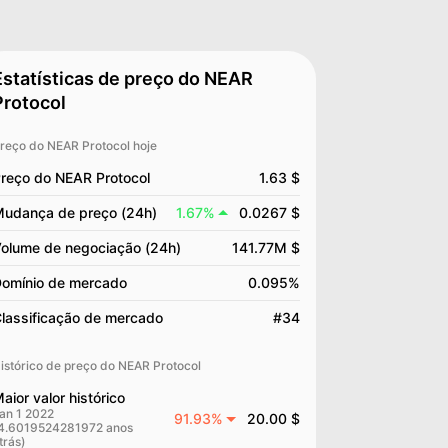
Estatísticas de preço do NEAR
Protocol
reço do NEAR Protocol hoje
reço do NEAR Protocol
1.63 $
udança de preço (24h)
1.67%
0.0267 $
olume de negociação (24h)
141.77M $
omínio de mercado
0.095%
lassificação de mercado
#34
istórico de preço do NEAR Protocol
aior valor histórico
an 1 2022
91.93%
20.00 $
4.6019524281972 anos
trás)