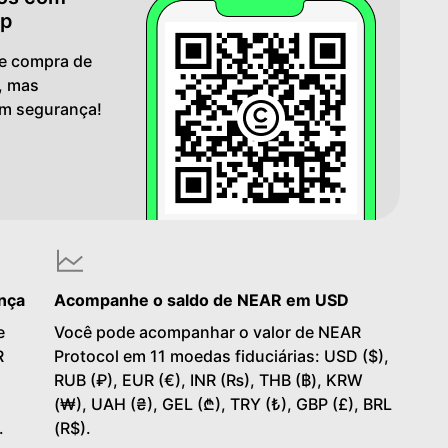
pp
 e compra de
, mas
m segurança!
nça
Acompanhe o saldo de NEAR em USD
e
Você pode acompanhar o valor de NEAR
R
Protocol em 11 moedas fiduciárias: USD ($),
RUB (₽), EUR (€), INR (₨), THB (฿), KRW
(₩), UAH (₴), GEL (₾), TRY (₺), GBP (£), BRL
.
(R$).