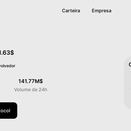
Carteira
Empresa
1.63$
volvedor
141.77M$
Volume de 24h
tocol