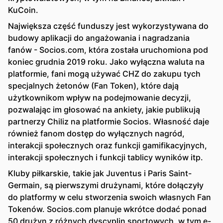
KuCoin.
Największa część funduszy jest wykorzystywana do
budowy aplikacji do angażowania i nagradzania
fanów - Socios.com, która została uruchomiona pod
koniec grudnia 2019 roku. Jako wyłączna waluta na
platformie, fani mogą używać CHZ do zakupu tych
specjalnych żetonów (Fan Token), które dają
użytkownikom wpływ na podejmowanie decyzji,
pozwalając im głosować na ankiety, jakie publikują
partnerzy Chiliz na platformie Socios. Własność daje
również fanom dostęp do wyłącznych nagród,
interakcji społecznych oraz funkcji gamifikacyjnych,
interakcji społecznych i funkcji tablicy wyników itp.
Kluby piłkarskie, takie jak Juventus i Paris Saint-
Germain, są pierwszymi drużynami, które dołączyły
do platformy w celu stworzenia swoich własnych Fan
Tokenów. Socios.com planuje wkrótce dodać ponad
50 drużyn z różnych dyscyplin sportowych, w tym e-