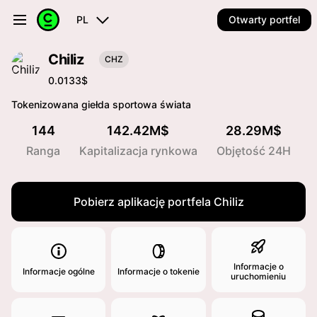
PL
Otwarty portfel
Chiliz
CHZ
0.0133$
Tokenizowana giełda sportowa świata
144
142.42M$
28.29M$
Ranga
Kapitalizacja rynkowa
Objętość 24H
Pobierz aplikację portfela Chiliz
Informacje o
Informacje ogólne
Informacje o tokenie
uruchomieniu