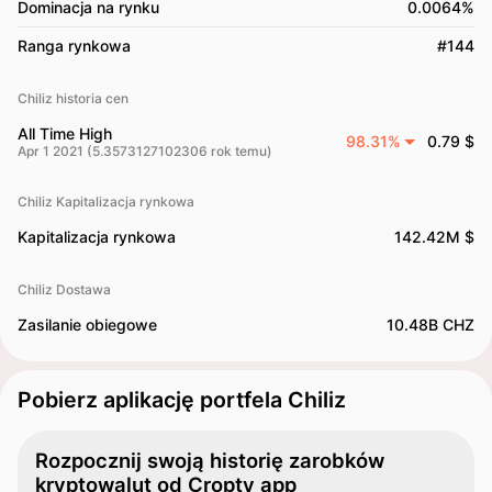
Dominacja na rynku
0.0064%
Ranga rynkowa
#144
Chiliz historia cen
All Time High
98.31%
0.79 $
Apr 1 2021 (5.3573127102306 rok temu)
Chiliz Kapitalizacja rynkowa
Kapitalizacja rynkowa
142.42M $
Chiliz Dostawa
Zasilanie obiegowe
10.48B CHZ
Pobierz aplikację portfela Chiliz
Rozpocznij swoją historię zarobków
kryptowalut od Cropty app