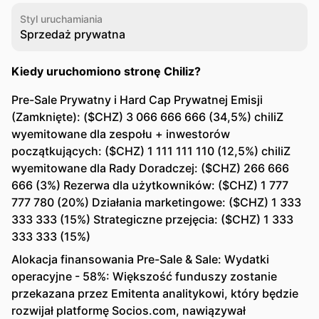
Styl uruchamiania
Sprzedaż prywatna
Kiedy uruchomiono stronę Chiliz?
Pre-Sale Prywatny i Hard Cap Prywatnej Emisji
(Zamknięte): ($CHZ) 3 066 666 666 (34,5%) chiliZ
wyemitowane dla zespołu + inwestorów
początkujących: ($CHZ) 1 111 111 110 (12,5%) chiliZ
wyemitowane dla Rady Doradczej: ($CHZ) 266 666
666 (3%) Rezerwa dla użytkowników: ($CHZ) 1 777
777 780 (20%) Działania marketingowe: ($CHZ) 1 333
333 333 (15%) Strategiczne przejęcia: ($CHZ) 1 333
333 333 (15%)
Alokacja finansowania Pre-Sale & Sale: Wydatki
operacyjne - 58%: Większość funduszy zostanie
przekazana przez Emitenta analitykowi, który będzie
rozwijał platformę Socios.com, nawiązywał