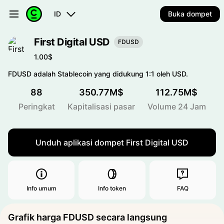
ID
Buka dompet
First Digital USD
FDUSD
1.00$
FDUSD adalah Stablecoin yang didukung 1:1 oleh USD.
88
350.77M$
112.75M$
Peringkat
Kapitalisasi pasar
Volume 24 Jam
Unduh aplikasi dompet First Digital USD
Info umum
Info token
FAQ
Grafik harga FDUSD secara langsung