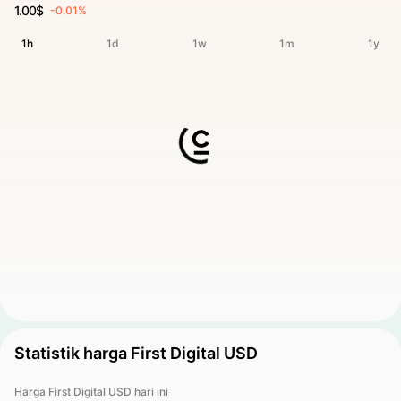
1.00$
-0.01%
1h
1d
1w
1m
1y
Statistik harga First Digital USD
Harga First Digital USD hari ini