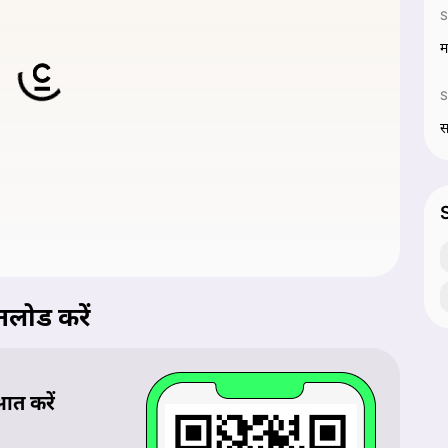
S
म
S
स
S
लोड करें
आत करें