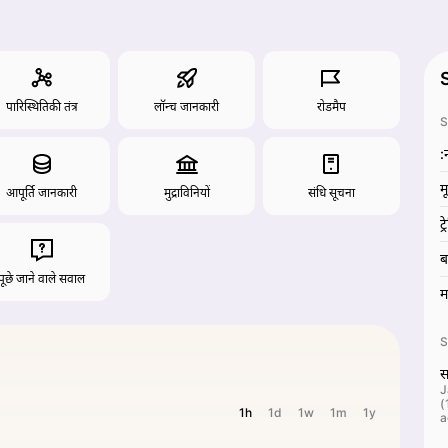
पारिस्थितिकी तंत्र
लॉन्च जानकारी
रोडमैप
S
:
म
आपूर्ति जानकारी
मुद्राविनियों
संधि सूचना
ट
ब
पूछे जाने वाले सवाल
म
S
स
J
(
1h
1d
1w
1m
1y
a