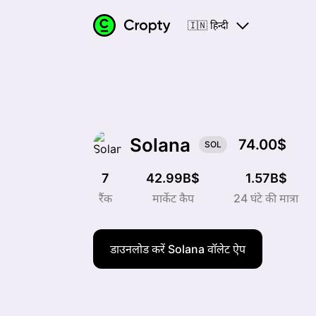
🇮🇳 हिन्दी
Solana
74.00$
SOL
7
42.99B$
1.57B$
रैंक
मार्केट कैप
24 घंटे की मात्रा
डाउनलोड करें Solana वॉलेट ऐप