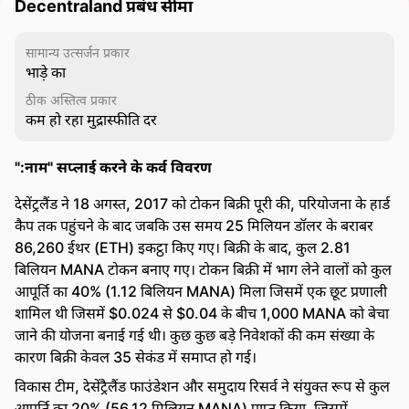
Decentraland प्रबंध सीमा
सामान्य उत्सर्जन प्रकार
भाड़े का
ठीक अस्तित्व प्रकार
कम हो रहा मुद्रास्फीति दर
":नाम" सप्लाई करने के कर्व विवरण
देसेंट्रलैंड ने 18 अगस्त, 2017 को टोकन बिक्री पूरी की, परियोजना के हार्ड
कैप तक पहुंचने के बाद जबकि उस समय 25 मिलियन डॉलर के बराबर
86,260 ईथर (ETH) इकट्ठा किए गए। बिक्री के बाद, कुल 2.81
बिलियन MANA टोकन बनाए गए। टोकन बिक्री में भाग लेने वालों को कुल
आपूर्ति का 40% (1.12 बिलियन MANA) मिला जिसमें एक छूट प्रणाली
शामिल थी जिसमें $0.024 से $0.04 के बीच 1,000 MANA को बेचा
जाने की योजना बनाई गई थी। कुछ कुछ बड़े निवेशकों की कम संख्या के
कारण बिक्री केवल 35 सेकंड में समाप्त हो गई।
विकास टीम, देसेंट्रैलैंड फाउंडेशन और समुदाय रिसर्व ने संयुक्त रूप से कुल
आपूर्ति का 20% (56.12 मिलियन MANA) प्राप्त किया, जिसमें