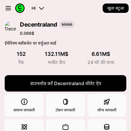
HI
खुला बटुआ
Decentraland
MANA
0.066$
ईथेरियम ब्लॉकचेन पर वर्चुअल वर्ल्ड
152
132.11M$
6.61M$
रैंक
मार्केट कैप
24 घंटे की मात्रा
डाउनलोड करें Decentraland वॉलेट ऐप
सामान्य जानकारी
टोकन जानकारी
लॉन्च जानकारी