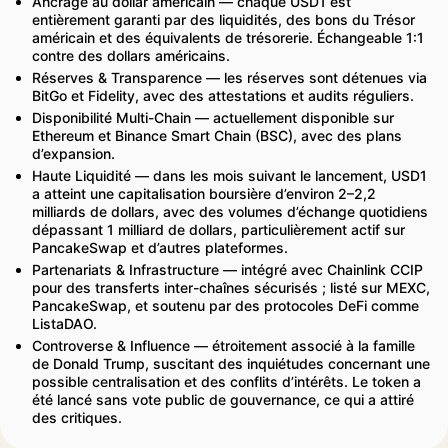
Ancrage au dollar américain — chaque USD1 est
entièrement garanti par des liquidités, des bons du Trésor
américain et des équivalents de trésorerie. Échangeable 1:1
contre des dollars américains.
Réserves & Transparence — les réserves sont détenues via
BitGo et Fidelity, avec des attestations et audits réguliers.
Disponibilité Multi-Chain — actuellement disponible sur
Ethereum et Binance Smart Chain (BSC), avec des plans
d’expansion.
Haute Liquidité — dans les mois suivant le lancement, USD1
a atteint une capitalisation boursière d’environ 2–2,2
milliards de dollars, avec des volumes d’échange quotidiens
dépassant 1 milliard de dollars, particulièrement actif sur
PancakeSwap et d’autres plateformes.
Partenariats & Infrastructure — intégré avec Chainlink CCIP
pour des transferts inter-chaînes sécurisés ; listé sur MEXC,
PancakeSwap, et soutenu par des protocoles DeFi comme
ListaDAO.
Controverse & Influence — étroitement associé à la famille
de Donald Trump, suscitant des inquiétudes concernant une
possible centralisation et des conflits d’intérêts. Le token a
été lancé sans vote public de gouvernance, ce qui a attiré
des critiques.