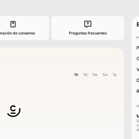
rmación de consenso
Preguntas frecuentes
P
P
C
V
1h
1d
1w
1m
1y
D
R
H
M
S
(
a