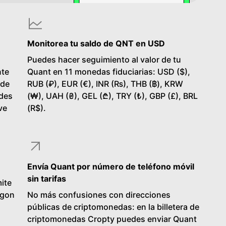
Monitorea tu saldo de QNT en USD
Puedes hacer seguimiento al valor de tu
nte
Quant en 11 monedas fiduciarias: USD ($),
 de
RUB (₽), EUR (€), INR (₨), THB (฿), KRW
edes
(₩), UAH (₴), GEL (₾), TRY (₺), GBP (£), BRL
ve
(R$).
Envía Quant por número de teléfono móvil
sin tarifas
ite
ygon
No más confusiones con direcciones
públicas de criptomonedas: en la billetera de
criptomonedas Cropty puedes enviar Quant