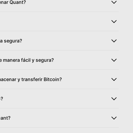
cenar Quant?
a segura?
 manera fácil y segura?
acenar y transferir Bitcoin?
o?
uant?