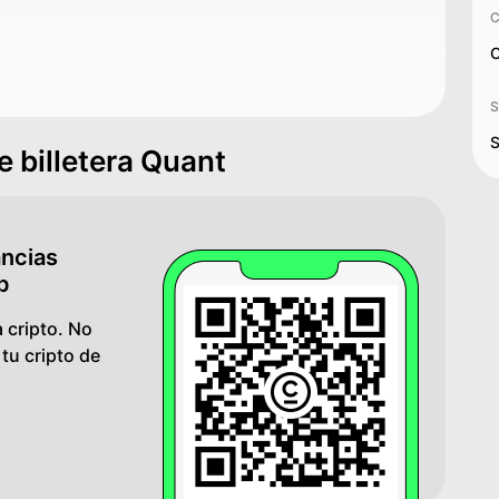
C
C
S
S
e billetera Quant
ancias
p
 cripto. No
u cripto de