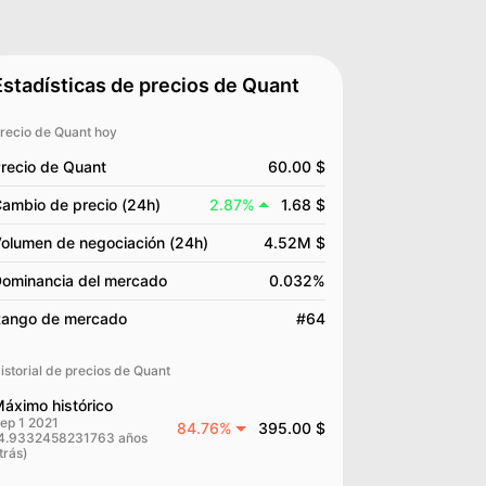
Estadísticas de precios de Quant
recio de Quant hoy
recio de Quant
60.00 $
ambio de precio (24h)
2.87%
1.68 $
olumen de negociación (24h)
4.52M $
ominancia del mercado
0.032%
ango de mercado
#64
istorial de precios de Quant
áximo histórico
ep 1 2021
84.76%
395.00 $
4.9332458231763 años
trás)