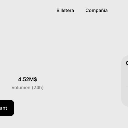
Billetera
Compañía
4.52M$
Volumen (24h)
uant